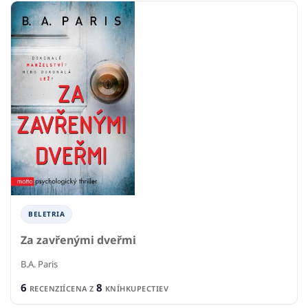
BELETRIA
Za zavřenými dveřmi
B.A. Paris
6
8
RECENZIÍ
CENA Z
KNÍHKUPECTIEV