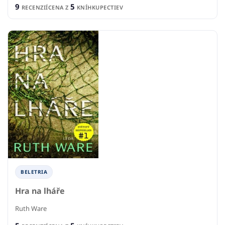
9
5
RECENZIÍ
CENA Z
KNÍHKUPECTIEV
BELETRIA
Hra na lháře
Ruth Ware