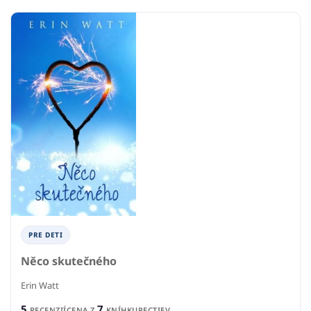
PRE DETI
Něco skutečného
Erin Watt
5
7
RECENZIÍ
CENA Z
KNÍHKUPECTIEV