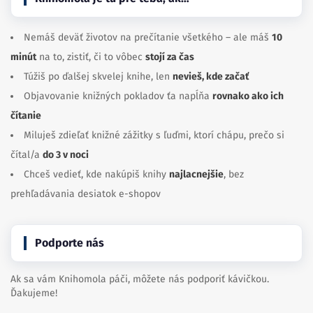
Nemáš deväť životov na prečítanie všetkého – ale máš
10
minút
na to, zistiť, či to vôbec
stojí za čas
Túžiš po ďalšej skvelej knihe, len
nevieš, kde začať
Objavovanie knižných pokladov ťa napĺňa
rovnako ako ich
čítanie
Miluješ zdieľať knižné zážitky s ľuďmi, ktorí chápu, prečo si
čítal/a
do 3 v noci
Chceš vedieť, kde nakúpiš knihy
najlacnejšie
, bez
prehľadávania desiatok e-shopov
Podporte nás
Ak sa vám Knihomola páči, môžete nás podporiť kávičkou.
Ďakujeme!