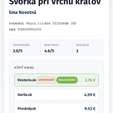
Svorka pri Vrchu kráľov
Ema Novotná
Mayor, s.r.o.
2022
268
VYDAVATEĽ
ROK
STRÁN
9788099994059
ISBN
GOODREADS
MARTINUS
RECENZIE
3.0/5
4.6/5
3
KÚPIŤ KNIHU
2.76 €
Restorio.sk
ANTIKVARIÁT
NAJLACNEJŠIE
4.59 €
Gorila.sk
9.53 €
Preskoly.sk