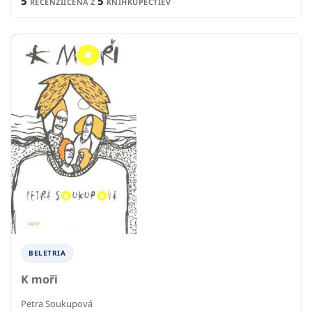
5
5
RECENZIÍ
CENA Z
KNÍHKUPECTIEV
BELETRIA
K moři
Petra Soukupová