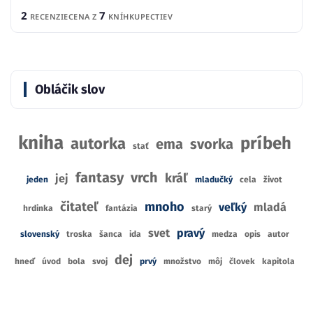
2
7
RECENZIE
CENA Z
KNÍHKUPECTIEV
Obláčik slov
kniha
príbeh
autorka
ema
svorka
stať
fantasy
vrch
kráľ
jej
jeden
mladučký
cela
život
čitateľ
mnoho
veľký
mladá
hrdinka
fantázia
starý
svet
pravý
slovenský
troska
šanca
ida
medza
opis
autor
dej
hneď
úvod
bola
svoj
prvý
množstvo
môj
človek
kapitola