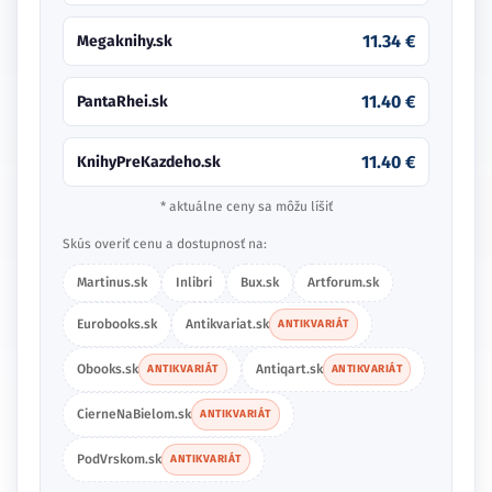
11.34 €
Megaknihy.sk
11.40 €
PantaRhei.sk
11.40 €
KnihyPreKazdeho.sk
* aktuálne ceny sa môžu líšiť
Skús overiť cenu a dostupnosť na:
Martinus.sk
Inlibri
Bux.sk
Artforum.sk
Eurobooks.sk
Antikvariat.sk
ANTIKVARIÁT
Obooks.sk
Antiqart.sk
ANTIKVARIÁT
ANTIKVARIÁT
CierneNaBielom.sk
ANTIKVARIÁT
PodVrskom.sk
ANTIKVARIÁT