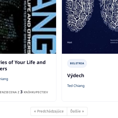
ies of Your Life and
BELETRIA
ers
Výdech
hiang
Ted Chiang
3
ENZIE
CENA Z
KNÍHKUPECTIEV
« Predchádzajúce
Ďalšie »