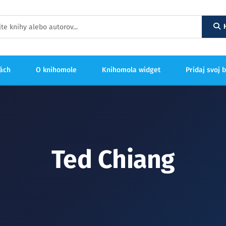
hách
O knihomole
Knihomola widget
Pridaj svoj 
Ted Chiang