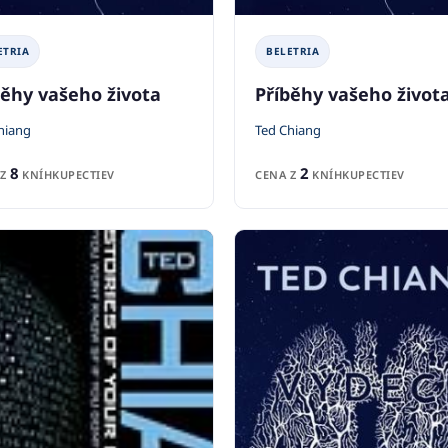
ETRIA
BELETRIA
běhy vašeho života
Příběhy vašeho život
hiang
Ted Chiang
8
2
 Z
KNÍHKUPECTIEV
CENA Z
KNÍHKUPECTIEV