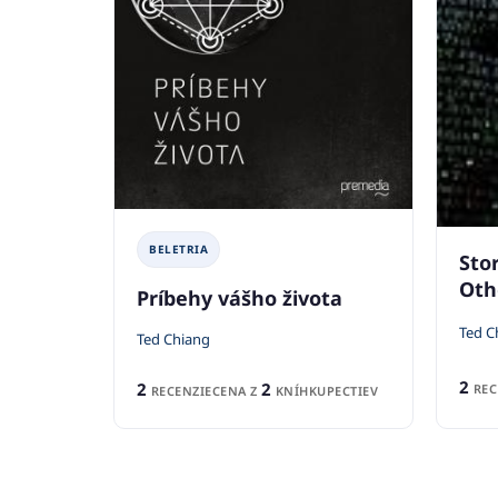
BELETRIA
Stor
Oth
Príbehy vášho života
Ted C
Ted Chiang
2
2
2
REC
RECENZIE
CENA Z
KNÍHKUPECTIEV