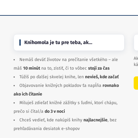
Knihomola je tu pre teba, ak…
Ak
Nemáš deväť životov na prečítanie všetkého – ale
ká
máš
10 minút
na to, zistiť, či to vôbec
stojí za čas
Túžiš po ďalšej skvelej knihe, len
nevieš, kde začať
Objavovanie knižných pokladov ťa napĺňa
rovnako
ako ich čítanie
Miluješ zdieľať knižné zážitky s ľuďmi, ktorí chápu,
prečo si čítal/a
do 3 v noci
Chceš vedieť, kde nakúpiš knihy
najlacnejšie
, bez
prehľadávania desiatok e-shopov