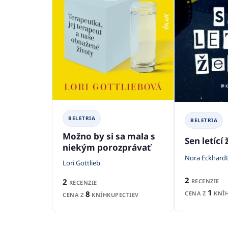
BELETRIA
BELETRIA
Možno by si sa mala s
Sen letící 
niekým porozprávať
Nora Eckhard
Lori Gottlieb
2
2
RECENZIE
RECENZIE
1
8
CENA Z
KNÍH
CENA Z
KNÍHKUPECTIEV