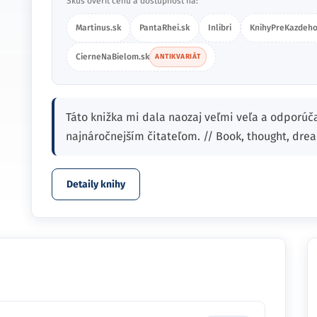
Skús overiť cenu a dostupnosť na:
Martinus.sk
PantaRhei.sk
Inlibri
KnihyPreKazdeho
CierneNaBielom.sk
ANTIKVARIÁT
Táto knižka mi dala naozaj veľmi veľa a odporúč
najnáročnejším čitateľom. // Book, thought, dre
Detaily knihy