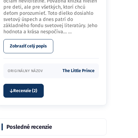
očiam neviditeľné. Pôvabná knižka nielen
pre deti, ale pre všetkých, ktorí chcú
deťom porozumieť. Toto dielko dosiahlo
svetový úspech a dnes patrí do
základného fondu svetovej literatúry. Jeho
hodnota a krása nespočíva…
...
Zobraziť celý popis
The Little Prince
ORIGINÁLNY NÁZOV
Recenzie (2)
Posledné recenzie