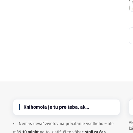
Knihomola je tu pre teba, ak…
Ak
Nemáš deväť životov na prečítanie všetkého – ale
ká
máš
10 minút
na to, zistiť, či to vôbec
stojí za čas