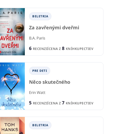
BELETRIA
Za zavřenými dveřmi
B.A. Paris
6
8
RECENZIÍ
CENA Z
KNÍHKUPECTIEV
PRE DETI
Něco skutečného
Erin Watt
5
7
RECENZIÍ
CENA Z
KNÍHKUPECTIEV
BELETRIA