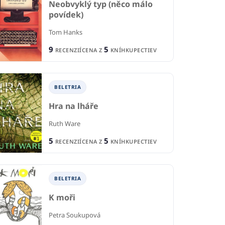
Neobvyklý typ (něco málo
povídek)
Tom Hanks
9
5
RECENZIÍ
CENA Z
KNÍHKUPECTIEV
BELETRIA
Hra na lháře
IA
BELETRIA
Ruth Ware
B
sivá
Framed
5
5
Dv
RECENZIÍ
CENA Z
KNÍHKUPECTIEV
 Ihli
Jim McCloskey John Grisham
Ric
1
2
CIA
BELETRIA
RECENCIA
R
8
5
KNÍHKUPECTIEV
CENA Z
KNÍHKUPECTIEV
CE
K moři
Petra Soukupová