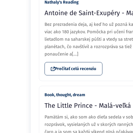
Nathaly's Reading
Antoine de Saint-Exupéry - Mal
Bez prezradenia deja, aj keď ho už pozná k
viac ako 180 jazykov. Pomôcka pri učení fra
lietadlom na saharskej púšti a vtedy sa st
planétach, čo navštívil a rozrozpráva sa tie
ponaučenie a[...]
Prečítať celú recenziu
Book, thought, dream
The Little Prince - Malá-veľká
Pamätám si, ako som ako dieťa sedela v sobo
rozprávok, vysielaných už v skorých ranných
čaro a ja som sa každý víkend plná očakáva