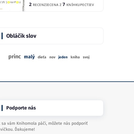
2
7
RECENZIE
CENA Z
KNÍHKUPECTIEV
Obláčik slov
princ
malý
dieťa
nov
jeden
kniha
svoj
Podporte nás
 sa vám Knihomola páči, môžete nás podporiť
vičkou. Ďakujeme!