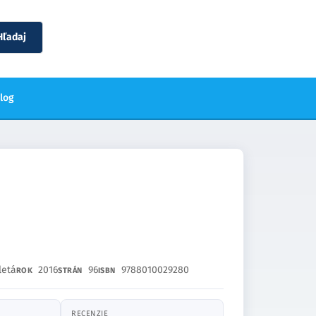
Hľadaj
blog
letá
2016
96
9788010029280
ROK
STRÁN
ISBN
RECENZIE