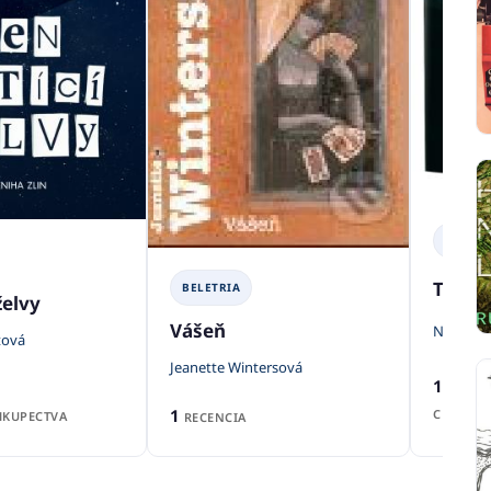
BELETR
Temno
BELETRIA
želvy
Vášeň
Noelle W.
tová
Jeanette Wintersová
1
RECEN
1
CENA Z
KUPECTVA
RECENCIA