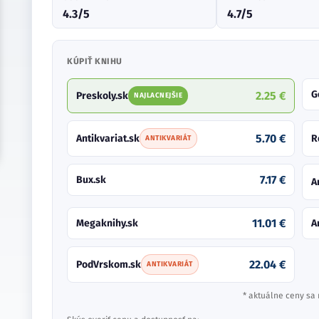
4.3/5
4.7/5
KÚPIŤ KNIHU
G
2.25 €
Preskoly.sk
NAJLACNEJŠIE
5.70 €
Antikvariat.sk
R
ANTIKVARIÁT
7.17 €
Bux.sk
A
11.01 €
Megaknihy.sk
A
22.04 €
PodVrskom.sk
ANTIKVARIÁT
* aktuálne ceny sa 