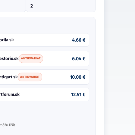
2
4.66 €
orila.sk
6.04 €
estorio.sk
ANTIKVARIÁT
10.00 €
ntiqart.sk
ANTIKVARIÁT
12.51 €
rtforum.sk
môžu líšiť