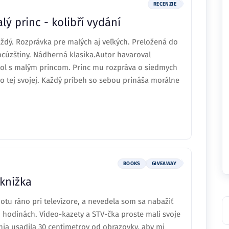
RECENZIE
ý princ - kolibří vydání
aždý. Rozprávka pre malých aj veľkých. Preložená do
ncúzštiny. Nádherná klasika.Autor havaroval
retol s malým princom. Princ mu rozpráva o siedmych
ž o tej svojej. Každý príbeh so sebou prináša morálne
BOOKS
GIVEAWAY
 knižka
tu ráno pri televízore, a nevedela som sa nabažiť
 hodinách. Video-kazety a STV-čka proste mali svoje
nia usadila 30 centimetrov od obrazovky, aby mi