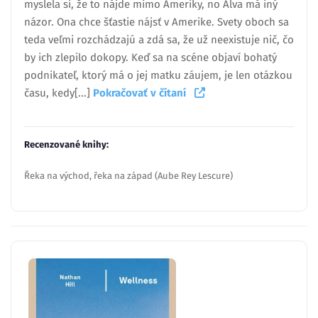
myslela si, že to nájde mimo Ameriky, no Alva má iný
názor. Ona chce šťastie nájsť v Amerike. Svety oboch sa
teda veľmi rozchádzajú a zdá sa, že už neexistuje nič, čo
by ich zlepilo dokopy. Keď sa na scéne objaví bohatý
podnikateľ, ktorý má o jej matku záujem, je len otázkou
času, kedy[...]
Pokračovať v čítaní
Recenzované knihy:
Řeka na východ, řeka na západ (Aube Rey Lescure)