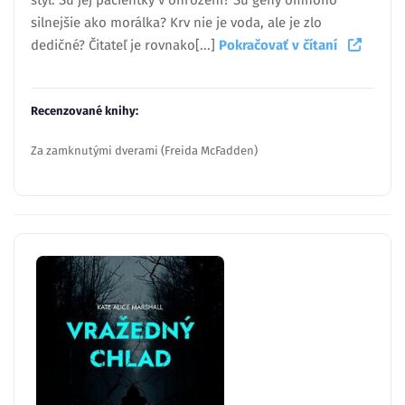
štýl. Sú jej pacientky v ohrození? Sú gény omnoho
silnejšie ako morálka? Krv nie je voda, ale je zlo
dedičné? Čitateľ je rovnako[...]
Pokračovať v čítaní
Recenzované knihy:
Za zamknutými dverami (Freida McFadden)