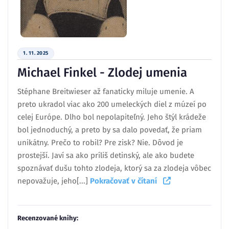
1. 11. 2025
Michael Finkel - Zlodej umenia
Stéphane Breitwieser až fanaticky miluje umenie. A
preto ukradol viac ako 200 umeleckých diel z múzeí po
celej Európe. Dlho bol nepolapiteľný. Jeho štýl krádeže
bol jednoduchý, a preto by sa dalo povedať, že priam
unikátny. Prečo to robil? Pre zisk? Nie. Dôvod je
prostejší. Javí sa ako príliš detinský, ale ako budete
spoznávať dušu tohto zlodeja, ktorý sa za zlodeja vôbec
nepovažuje, jeho[...]
Pokračovať v čítaní
Recenzované knihy: