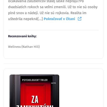
očakávania zaľúbencov stálej láske neprajú?Po
dvadsiatich rokoch sa veľmi zmenili. Už to nie sú osoby
plné snov a nádejí. Už nie sú rojkovia. Realita im
uštedrila nepekné[...]
Pokračovať v čítaní
Recenzované knihy:
Wellness (Nathan Hill)