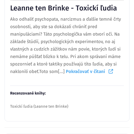
Leanne ten Brinke - Toxickí ľudia
Ako odhaliť psychopata, narcizmus a ďalšie temné črty
osobnosti, aby ste sa dokázali chrániť pred
manipuláciami? Táto psychologička vám otvorí oči. Na
základe štúdií, psychologických experimentov, no aj
vlastných a cudzích zážitkov nám povie, ktorých ľudí si
nemáme púšťať blízko k telu. Pri akom správaní máme
spozornieť a ktoré taktiky používajú títo ľudia, aby si
naklonili obeť.Toto som[...]
Pokračovať v čítaní
Recenzované knihy:
Toxickí ľudia (Leanne ten Brinke)