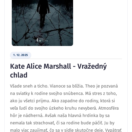
1. 12. 2025
Kate Alice Marshall - Vražedný
chlad
Všade sneh a ticho. Vianoce sa blížia. Theo je pozvaná
na sviatky k rodine svojho snúbenca. Má stres z toho,
ako ju všetci príjmu. Ako zapadne do rodiny, ktorá si
veľa ľudí do svojho úzkeho kruhu nevyberá. Atmosféra
hôr je nádherná. Avšak naša hlavná hrdinka by sa
nemala tak strachovať, či sa rodine bude páčiť. Ju by
malo viac zaujímať, čo sa v sídle skutočne deje. Vypátrať