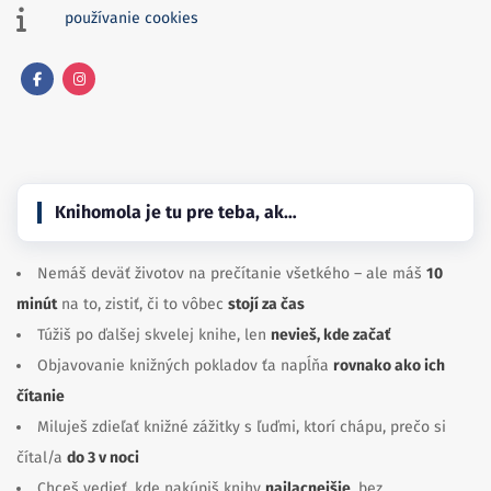
používanie cookies
Facebook
Instagram
Knihomola je tu pre teba, ak…
Nemáš deväť životov na prečítanie všetkého – ale máš
10
minút
na to, zistiť, či to vôbec
stojí za čas
Túžiš po ďalšej skvelej knihe, len
nevieš, kde začať
Objavovanie knižných pokladov ťa napĺňa
rovnako ako ich
čítanie
Miluješ zdieľať knižné zážitky s ľuďmi, ktorí chápu, prečo si
čítal/a
do 3 v noci
Chceš vedieť, kde nakúpiš knihy
najlacnejšie
, bez