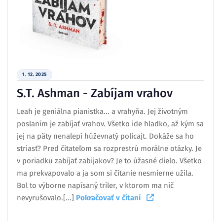
1. 12. 2025
S.T. Ashman - Zabíjam vrahov
Leah je geniálna pianistka... a vrahyňa. Jej životným
poslaním je zabíjať vrahov. Všetko ide hladko, až kým sa
jej na päty nenalepí húževnatý policajt. Dokáže sa ho
striasť? Pred čitateľom sa rozprestrú morálne otázky. Je
v poriadku zabíjať zabijakov? Je to úžasné dielo. Všetko
ma prekvapovalo a ja som si čítanie nesmierne užila.
Bol to výborne napísaný triler, v ktorom ma nič
nevyrušovalo.[...]
Pokračovať v čítaní