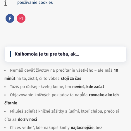
používanie cookies
Facebook
Instagram
Knihomola je tu pre teba, ak…
Nemáš deväť životov na prečítanie všetkého – ale máš
10
minút
na to, zistiť, či to vôbec
stojí za čas
Túžiš po ďalšej skvelej knihe, len
nevieš, kde začať
Objavovanie knižných pokladov ťa napĺňa
rovnako ako ich
čítanie
Miluješ zdieľať knižné zážitky s ľuďmi, ktorí chápu, prečo si
čítal/a
do 3 v noci
Chceš vedieť, kde nakúpiš knihy
najlacnejšie
, bez