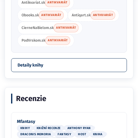
Antikvariat.sk
ANTIKVARIÁT
Obooks.sk
Antiqart.sk
ANTIKVARIÁT
ANTIKVARIÁT
CierneNaBielom.sk
ANTIKVARIÁT
PodVrskom.sk
ANTIKVARIÁT
Detaily knihy
Recenzie
Mfantasy
KNIHY
KNIŽNÍ RECENZE
ANTHONY RYAN
DRACONIS MEMORIA
FANTASY
HOST
KNIHA