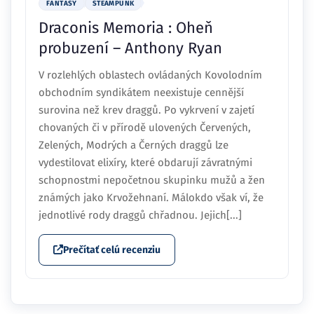
FANTASY
STEAMPUNK
Draconis Memoria : Oheň
probuzení – Anthony Ryan
V rozlehlých oblastech ovládaných Kovolodním
obchodním syndikátem neexistuje cennější
surovina než krev draggů. Po vykrvení v zajetí
chovaných či v přírodě ulovených Červených,
Zelených, Modrých a Černých draggů lze
vydestilovat elixíry, které obdarují závratnými
schopnostmi nepočetnou skupinku mužů a žen
známých jako Krvožehnaní. Málokdo však ví, že
jednotlivé rody draggů chřadnou. Jejich[...]
Prečítať celú recenziu