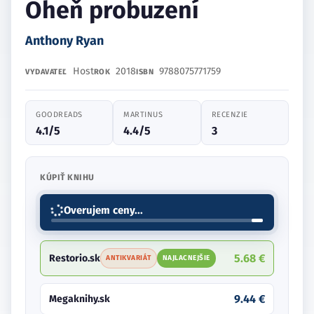
Oheň probuzení
Anthony Ryan
Host
2018
9788075771759
VYDAVATEĽ
ROK
ISBN
GOODREADS
MARTINUS
RECENZIE
4.1/5
4.4/5
3
KÚPIŤ KNIHU
Overujem ceny...
5.68 €
Restorio.sk
ANTIKVARIÁT
NAJLACNEJŠIE
9.44 €
Megaknihy.sk