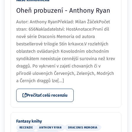
Oheň probuzení - Anthony Ryan
Autor: Anthony RyanPřeklad: Milan ŽáčekPočet
stran: 656Nakladatelství: HostAnotace:První díl
nové série Draconis Memoria od autora
bestsellerové trilogie Stín krkavce.V rozlehlých
oblastech ovládaných Kovolodním obchodním
syndikátem neexistuje cennější surovina než krev
draggů. Po vykrvení v zajetí chovaných či v
přírodě ulovených Červených, Zelených, Modrých
a Černých draggů lze[...]
Prečítať celú recenziu
Fantasy knihy
RECENZIE
ANTHONY RYAN
DRACONIS MEMORIA