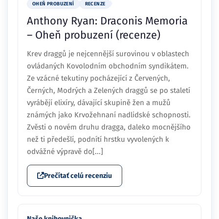
OHEŇ PROBUZENÍ
RECENZE
Anthony Ryan: Draconis Memoria
– Oheň probuzení (recenze)
Krev draggů je nejcennější surovinou v oblastech
ovládaných Kovolodním obchodním syndikátem.
Ze vzácné tekutiny pocházející z Červených,
Černých, Modrých a Zelených draggů se po staletí
vyrábějí elixíry, dávající skupině žen a mužů
známých jako Krvožehnaní nadlidské schopnosti.
Zvěsti o novém druhu dragga, daleko mocnějšího
než ti předešlí, podnítí hrstku vyvolených k
odvážné výpravě do[...]
Prečítať celú recenziu
Naše knihovnička