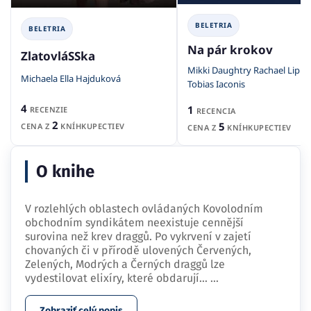
BELETRIA
BELETRIA
Na pár krokov
ZlatovláSSka
Mikki Daughtry Rachael Lippi
Michaela Ella Hajduková
Tobias Iaconis
4
1
RECENZIE
RECENCIA
2
5
CENA Z
KNÍHKUPECTIEV
CENA Z
KNÍHKUPECTIEV
O knihe
V rozlehlých oblastech ovládaných Kovolodním
obchodním syndikátem neexistuje cennější
surovina než krev draggů. Po vykrvení v zajetí
chovaných či v přírodě ulovených Červených,
Zelených, Modrých a Černých draggů lze
vydestilovat elixíry, které obdarují…
...
Zobraziť celý popis