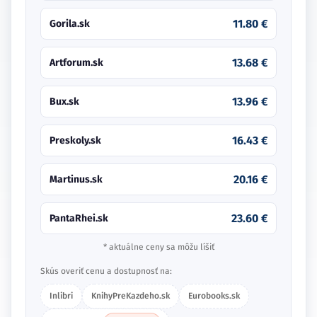
11.80 €
Gorila.sk
13.68 €
Artforum.sk
13.96 €
Bux.sk
16.43 €
Preskoly.sk
20.16 €
Martinus.sk
23.60 €
PantaRhei.sk
* aktuálne ceny sa môžu líšiť
Skús overiť cenu a dostupnosť na:
Inlibri
KnihyPreKazdeho.sk
Eurobooks.sk