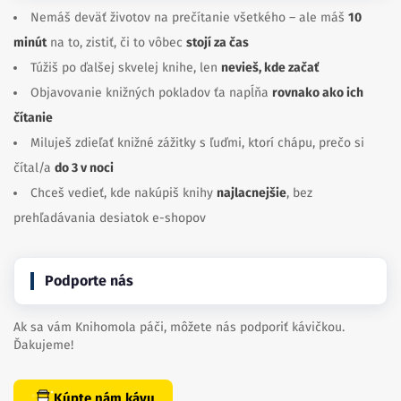
Nemáš deväť životov na prečítanie všetkého – ale máš
10
minút
na to, zistiť, či to vôbec
stojí za čas
Túžiš po ďalšej skvelej knihe, len
nevieš, kde začať
Objavovanie knižných pokladov ťa napĺňa
rovnako ako ich
čítanie
Miluješ zdieľať knižné zážitky s ľuďmi, ktorí chápu, prečo si
čítal/a
do 3 v noci
Chceš vedieť, kde nakúpiš knihy
najlacnejšie
, bez
prehľadávania desiatok e-shopov
Podporte nás
Ak sa vám Knihomola páči, môžete nás podporiť kávičkou.
Ďakujeme!
Kúpte nám kávu