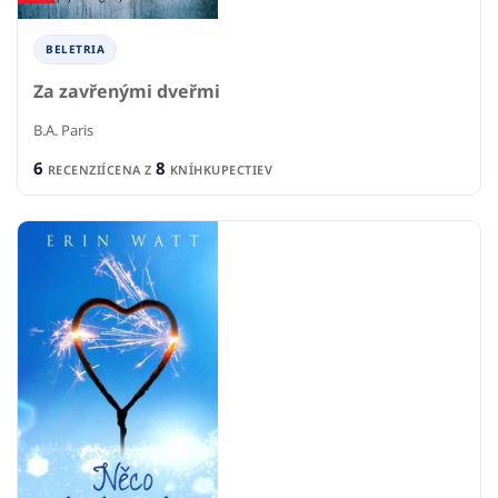
BELETRIA
Za zavřenými dveřmi
B.A. Paris
6
8
RECENZIÍ
CENA Z
KNÍHKUPECTIEV