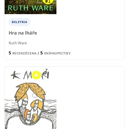
BELETRIA
Hra na lháře
Ruth Ware
5
5
RECENZIÍ
CENA Z
KNÍHKUPECTIEV