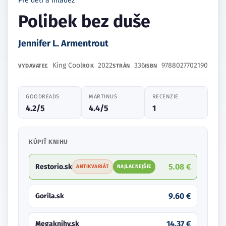
Pre deti a mládež
Polibek bez duše
Jennifer L. Armentrout
King Cool
2022
336
9788027702190
VYDAVATEĽ
ROK
STRÁN
ISBN
GOODREADS
MARTINUS
RECENZIE
4.2/5
4.4/5
1
KÚPIŤ KNIHU
5.08 €
Restorio.sk
ANTIKVARIÁT
NAJLACNEJŠIE
9.60 €
Gorila.sk
14.37 €
Megaknihy.sk