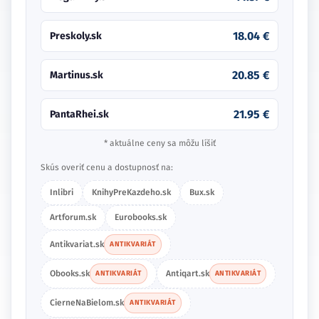
18.04 €
Preskoly.sk
20.85 €
Martinus.sk
21.95 €
PantaRhei.sk
* aktuálne ceny sa môžu líšiť
Skús overiť cenu a dostupnosť na:
Inlibri
KnihyPreKazdeho.sk
Bux.sk
Artforum.sk
Eurobooks.sk
Antikvariat.sk
ANTIKVARIÁT
Obooks.sk
Antiqart.sk
ANTIKVARIÁT
ANTIKVARIÁT
CierneNaBielom.sk
ANTIKVARIÁT