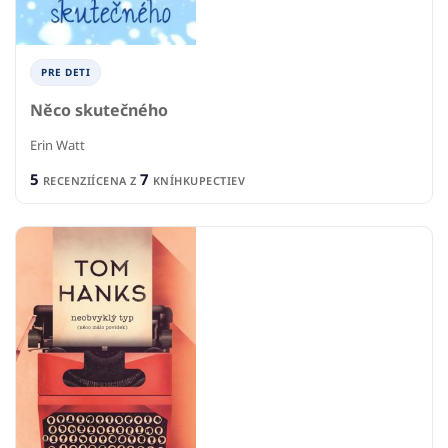
PRE DETI
Něco skutečného
Erin Watt
5
7
RECENZIÍ
CENA Z
KNÍHKUPECTIEV