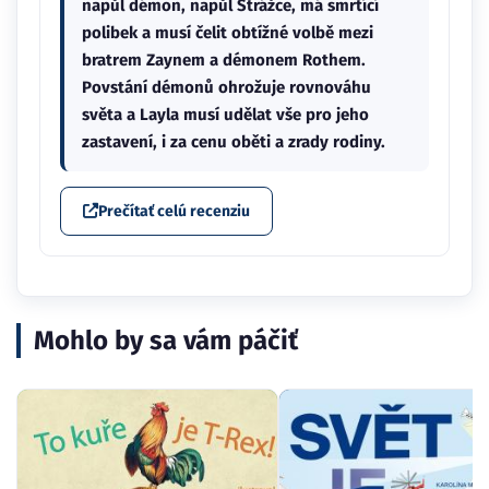
napůl démon, napůl Strážce, má smrtící
polibek a musí čelit obtížné volbě mezi
bratrem Zaynem a démonem Rothem.
Povstání démonů ohrožuje rovnováhu
světa a Layla musí udělat vše pro jeho
zastavení, i za cenu oběti a zrady rodiny.
Prečítať celú recenziu
Mohlo by sa vám páčiť