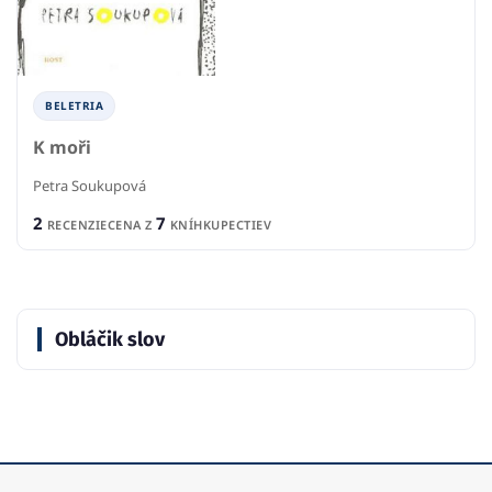
BELETRIA
K moři
Petra Soukupová
2
7
RECENZIE
CENA Z
KNÍHKUPECTIEV
Obláčik slov