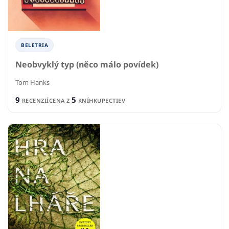
BELETRIA
Neobvyklý typ (něco málo povídek)
Tom Hanks
9
5
RECENZIÍ
CENA Z
KNÍHKUPECTIEV