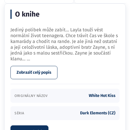
O knihe
Jediný polibek může zabít... Layla touží vést
normální život teenagera. Chce trávit čas ve škole s
kamarády a chodit na rande. Je ale jiná než ostatní
a její celoživotní láska, adoptivní bratr Zayne, s ní
jedná jako s malou sestřičkou. Zayne je součástí
klanu…
...
Zobraziť celý popis
White Hot Kiss
ORIGINÁLNY NÁZOV
Dark Elements (CZ)
SÉRIA