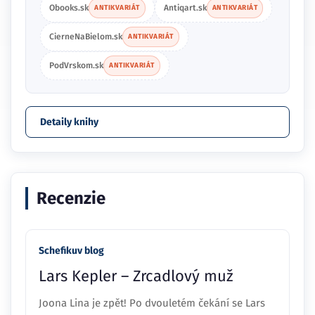
Obooks.sk
Antiqart.sk
ANTIKVARIÁT
ANTIKVARIÁT
CierneNaBielom.sk
ANTIKVARIÁT
PodVrskom.sk
ANTIKVARIÁT
Detaily knihy
Recenzie
Schefikuv blog
Lars Kepler – Zrcadlový muž
Joona Lina je zpět! Po dvouletém čekání se Lars