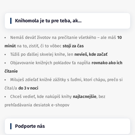
Knihomola je tu pre teba, ak…
Nemáš deväť životov na prečítanie všetkého – ale máš
10
minút
na to, zistiť, či to vôbec
stojí za čas
Túžiš po ďalšej skvelej knihe, len
nevieš, kde začať
Objavovanie knižných pokladov ťa napĺňa
rovnako ako ich
čítanie
Miluješ zdieľať knižné zážitky s ľuďmi, ktorí chápu, prečo si
čítal/a
do 3 v noci
Chceš vedieť, kde nakúpiš knihy
najlacnejšie
, bez
prehľadávania desiatok e-shopov
Podporte nás