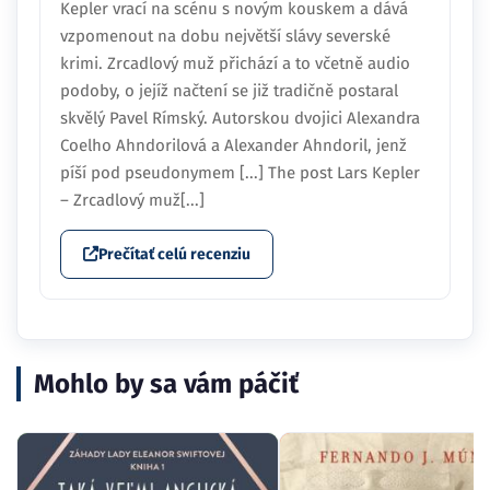
Kepler vrací na scénu s novým kouskem a dává
vzpomenout na dobu největší slávy severské
krimi. Zrcadlový muž přichází a to včetně audio
podoby, o jejíž načtení se již tradičně postaral
skvělý Pavel Rímský. Autorskou dvojici Alexandra
Coelho Ahndorilová a Alexander Ahndoril, jenž
píší pod pseudonymem [...] The post Lars Kepler
– Zrcadlový muž[...]
Prečítať celú recenziu
Mohlo by sa vám páčiť