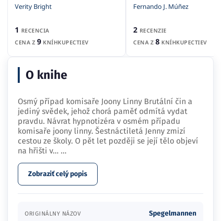
Fernando J. Múñez
Verity Bright
2
1
RECENZIE
RECENCIA
8
9
CENA Z
KNÍHKUPECTIEV
CENA Z
KNÍHKUPECTIEV
O knihe
Osmý případ komisaře Joony Linny Brutální čin a
jediný svědek, jehož chorá paměť odmítá vydat
pravdu. Návrat hypnotizéra v osmém případu
komisaře joony linny. Šestnáctiletá Jenny zmizí
cestou ze školy. O pět let později se její tělo objeví
na hřišti v…
...
Zobraziť celý popis
Spegelmannen
ORIGINÁLNY NÁZOV