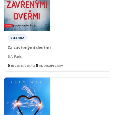
BELETRIA
Za zavřenými dveřmi
B.A. Paris
6
8
RECENZIÍ
CENA Z
KNÍHKUPECTIEV