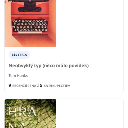
BELETRIA
Neobvyklý typ (něco málo povídek)
Tom Hanks
9
5
RECENZIÍ
CENA Z
KNÍHKUPECTIEV