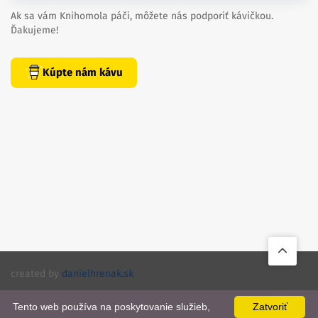
Ak sa vám Knihomola páči, môžete nás podporiť kávičkou.
Ďakujeme!
Kúpte nám kávu
created by
danielhrenak.sk
Späť
Knihomola. 2017 - 2026.
na
Tento web používa na poskytovanie služieb,
Zatvoriť