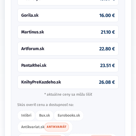
16.00 €
Gorila.sk
21.10 €
Martinus.sk
22.80 €
Artforum.sk
23.51 €
PantaRhei.sk
26.08 €
KnihyPreKazdeho.sk
* aktuálne ceny sa môžu líšiť
Skús overiť cenu a dostupnosť na:
Inlibri
Bux.sk
Eurobooks.sk
Antikvariat.sk
ANTIKVARIÁT