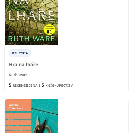
BELETRIA
Hra na lháře
Ruth Ware
5
5
RECENZIÍ
CENA Z
KNÍHKUPECTIEV