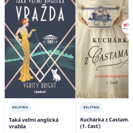
BELETRIA
BELETRIA
Kuchárka z Castama
Taká veľmi anglická
(1. časť)
vražda