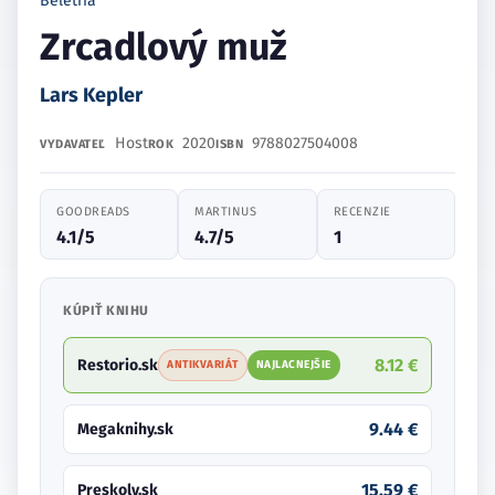
Beletria
Zrcadlový muž
Lars Kepler
Host
2020
9788027504008
VYDAVATEĽ
ROK
ISBN
GOODREADS
MARTINUS
RECENZIE
4.1/5
4.7/5
1
KÚPIŤ KNIHU
8.12 €
Restorio.sk
ANTIKVARIÁT
NAJLACNEJŠIE
9.44 €
Megaknihy.sk
15.59 €
Preskoly.sk