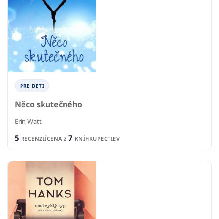
PRE DETI
Něco skutečného
Erin Watt
5
7
RECENZIÍ
CENA Z
KNÍHKUPECTIEV