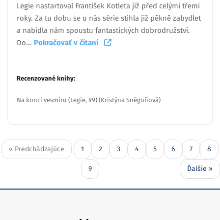
Legie nastartoval František Kotleta již před celými třemi
roky. Za tu dobu se u nás série stihla již pěkně zabydlet
a nabídla nám spoustu fantastických dobrodružství.
Do...
Pokračovať v čítaní
Recenzované knihy:
Na konci vesmíru (Legie, #9) (Kristýna Sněgoňová)
« Predchádzajúce
1
2
3
4
5
6
7
8
9
Ďalšie »