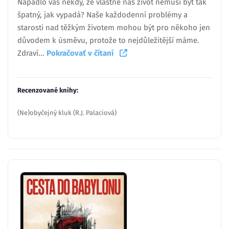
Napadlo vás někdy, že vlastně náš život nemusí být tak
špatný, jak vypadá? Naše každodenní problémy a
starosti nad těžkým životem mohou být pro někoho jen
důvodem k úsměvu, protože to nejdůležitější máme.
Zdraví...
Pokračovať v čítaní
Recenzované knihy:
(Ne)obyčejný kluk (R.J. Palaciová)