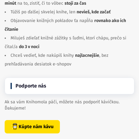
minút
na to, zistiť, či to vôbec
stojí za čas
Túžiš po ďalšej skvelej knihe, len
nevieš, kde začať
Objavovanie knižných pokladov ťa napĺňa
rovnako ako ich
čítanie
Miluješ zdieľať knižné zážitky s ľuďmi, ktorí chápu, prečo si
čítal/a
do 3 v noci
Chceš vedieť, kde nakúpiš knihy
najlacnejšie
, bez
prehľadávania desiatok e-shopov
Podporte nás
Ak sa vám Knihomola páči, môžete nás podporiť kávičkou.
Ďakujeme!
Kúpte nám kávu