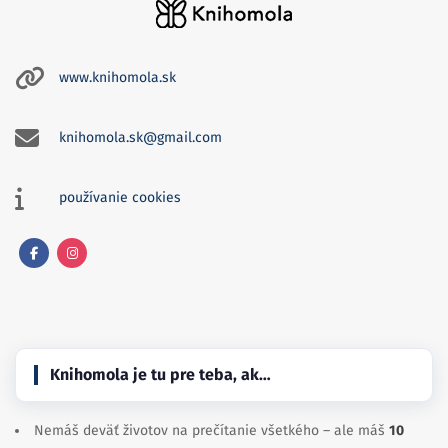
www.knihomola.sk
knihomola.sk@gmail.com
používanie cookies
Facebook
Instagram
Knihomola je tu pre teba, ak…
Nemáš deväť životov na prečítanie všetkého – ale máš
10