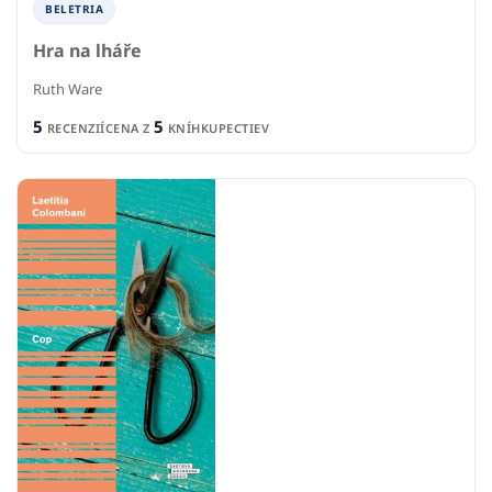
BELETRIA
Hra na lháře
Ruth Ware
5
5
RECENZIÍ
CENA Z
KNÍHKUPECTIEV