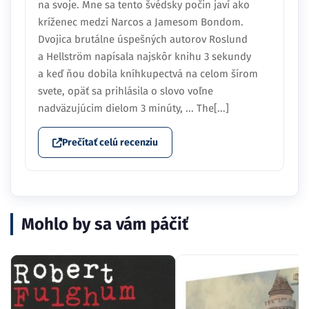
na svoje. Mne sa tento švédsky počin javí ako
kríženec medzi Narcos a Jamesom Bondom.
Dvojica brutálne úspešných autorov Roslund
a Hellström napísala najskôr knihu 3 sekundy
a keď ňou dobila kníhkupectvá na celom šírom
svete, opäť sa prihlásila o slovo voľne
nadväzujúcim dielom 3 minúty, ... The[...]
Prečítať celú recenziu
Mohlo by sa vám páčiť