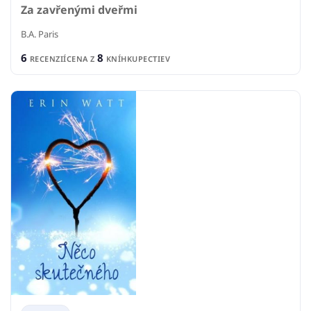
Za zavřenými dveřmi
B.A. Paris
6
8
RECENZIÍ
CENA Z
KNÍHKUPECTIEV