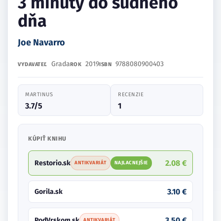
3 minúty do súdneho
dňa
Joe Navarro
Grada
2019
9788080900403
VYDAVATEĽ
ROK
ISBN
MARTINUS
RECENZIE
3.7/5
1
KÚPIŤ KNIHU
2.08 €
Restorio.sk
ANTIKVARIÁT
NAJLACNEJŠIE
3.10 €
Gorila.sk
3.50 €
PodVrskom.sk
ANTIKVARIÁT