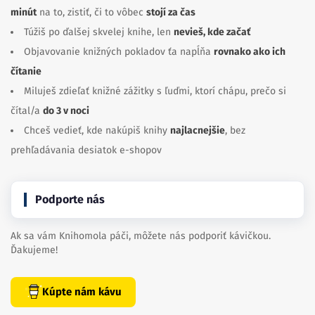
minút
na to, zistiť, či to vôbec
stojí za čas
Túžiš po ďalšej skvelej knihe, len
nevieš, kde začať
Objavovanie knižných pokladov ťa napĺňa
rovnako ako ich
čítanie
Miluješ zdieľať knižné zážitky s ľuďmi, ktorí chápu, prečo si
čítal/a
do 3 v noci
Chceš vedieť, kde nakúpiš knihy
najlacnejšie
, bez
prehľadávania desiatok e-shopov
Podporte nás
Ak sa vám Knihomola páči, môžete nás podporiť kávičkou.
Ďakujeme!
Kúpte nám kávu