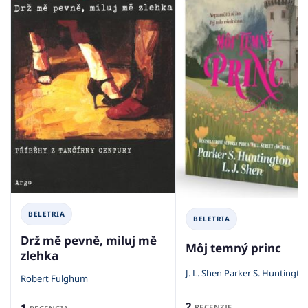
BELETRIA
BELETRIA
Drž mě pevně, miluj mě
Môj temný princ
zlehka
J. L. Shen Parker S. Huntingto
Robert Fulghum
2
1
RECENZIE