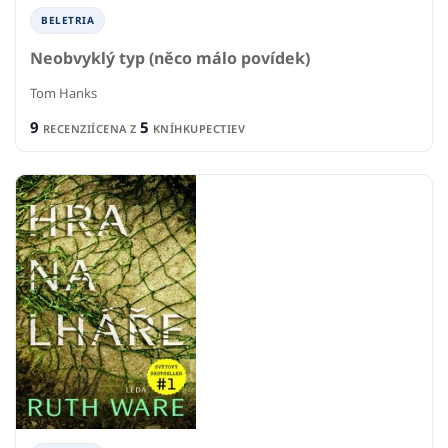
BELETRIA
Neobvyklý typ (něco málo povídek)
Tom Hanks
9
5
RECENZIÍ
CENA Z
KNÍHKUPECTIEV