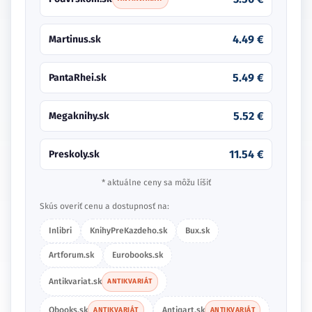
4.49 €
Martinus.sk
5.49 €
PantaRhei.sk
5.52 €
Megaknihy.sk
11.54 €
Preskoly.sk
* aktuálne ceny sa môžu líšiť
Skús overiť cenu a dostupnosť na:
Inlibri
KnihyPreKazdeho.sk
Bux.sk
Artforum.sk
Eurobooks.sk
Antikvariat.sk
ANTIKVARIÁT
Obooks.sk
Antiqart.sk
ANTIKVARIÁT
ANTIKVARIÁT