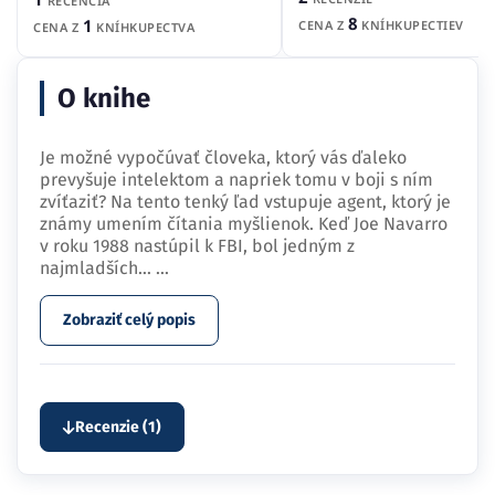
RECENCIA
8
1
CENA Z
KNÍHKUPECTIEV
CENA Z
KNÍHKUPECTVA
O knihe
Je možné vypočúvať človeka, ktorý vás ďaleko
prevyšuje intelektom a napriek tomu v boji s ním
zvíťaziť? Na tento tenký ľad vstupuje agent, ktorý je
známy umením čítania myšlienok. Keď Joe Navarro
v roku 1988 nastúpil k FBI, bol jedným z
najmladších…
...
Zobraziť celý popis
Recenzie (1)