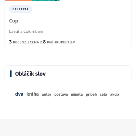
BELETRIA
Cop
Laetitia Colombani
3
8
RECENZIE
CENA Z
KNÍHKUPECTIEV
Obláčik slov
dva
kniha
autor
postava
minúta
príbeh
cela
akcia