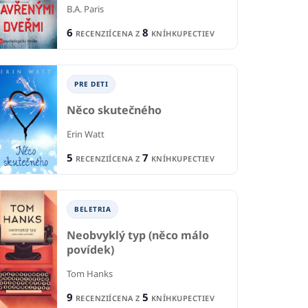
B.A. Paris
6
8
RECENZIÍ
CENA Z
KNÍHKUPECTIEV
PRE DETI
Něco skutečného
Erin Watt
5
7
RECENZIÍ
CENA Z
KNÍHKUPECTIEV
BELETRIA
Neobvyklý typ (něco málo
povídek)
Tom Hanks
9
5
RECENZIÍ
CENA Z
KNÍHKUPECTIEV