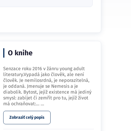
O knihe
Senzace roku 2016 v žánru young adult
literatury.Vypadá jako člověk, ale není
člověk. Je nemilosrdná, je neporazitelná,
je oddaná. Jmenuje se Nemesis a je
diabolik. Bytost, jejíž existence má jediný
smysl: zabíjet či zemřít pro tu, jejíž život
má ochraňovat:…
...
Zobraziť celý popis