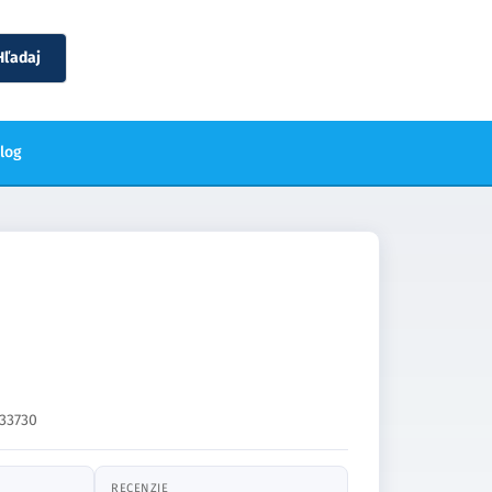
Hľadaj
blog
33730
RECENZIE