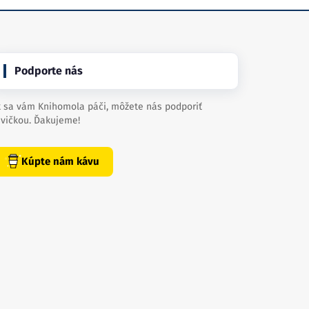
Podporte nás
 sa vám Knihomola páči, môžete nás podporiť
vičkou. Ďakujeme!
Kúpte nám kávu