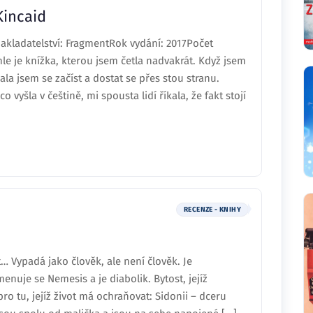
Kincaid
akladatelství: FragmentRok vydání: 2017Počet
e je knížka, kterou jsem četla nadvakrát. Když jsem
la jsem se začíst a dostat se přes stou stranu.
o vyšla v češtině, mi spousta lidí říkala, že fakt stojí
RECENZE - KNIHY
… Vypadá jako člověk, ale není člověk. Je
enuje se Nemesis a je diabolik. Bytost, jejíž
pro tu, jejíž život má ochraňovat: Sidonii – dceru