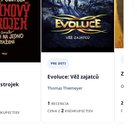
PRE DE
PRE DETI
Zubr s
Evoluce: Věž zajatců
strojek
Oksana 
Thomas Thiemeyer
2
1
RECENZ
RECENCIA
2
CENA Z
CENA Z
KNÍHKUPECTIEV
KUPECTIEV