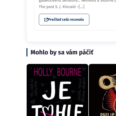
galaktického senátora… Nemesis a Sidonie js
The post S. J. Kincaid –[...]
Prečítať celú recenziu
Mohlo by sa vám páčiť