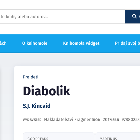
hách
O knihomole
Knihomola widget
Pridaj svoj 
Pre deti
Diabolik
S.J. Kincaid
Nakladatelství Fragment
2017
97880253
VYDAVATEĽ
ROK
ISBN
GOODREADS
MARTINUS