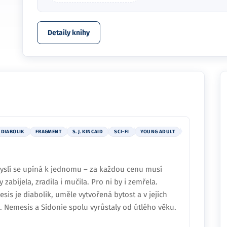
Detaily knihy
DIABOLIK
FRAGMENT
S. J. KINCAID
SCI-FI
YOUNG ADULT
myslí se upíná k jednomu – za každou cenu musí
 zabíjela, zradila i mučila. Pro ni by i zemřela.
sis je diabolik, uměle vytvořená bytost a v jejích
a. Nemesis a Sidonie spolu vyrůstaly od útlého věku.