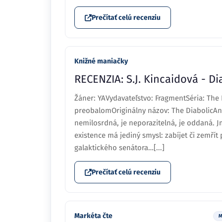
Prečítať celú recenziu
Knižné maniačky
RECENZIA: S.J. Kincaidová - Di
Žáner: YAVydavateľstvo: FragmentSéria: The 
preobalomOriginálny názov: The DiabolicAnot
nemilosrdná, je neporazitelná, je oddaná. Jm
existence má jediný smysl: zabíjet či zemřít 
galaktického senátora…[...]
Prečítať celú recenziu
Markéta čte
M