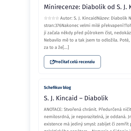
Minirecenze: Diabolik od S. J. 
☆☆☆☆ Autor: S. J. KincaidNázev: Diabolik N
stran:376Nakonec velmi milé překvapení!Tohl
jí začala někdy před půlrokem číst, nedokáza
Nebavilo mě to a tak jsem to odložila. Poté, c
za to a že[...]
Prečítať celú recenziu
Schefikuv blog
S. J. Kincaid – Diabolik
ANOTACE: Stvořená chránit. Předurčená ničit
nemilosrdná, je neporazitelná, je oddaná. Jm
existence má jediný smysl: zabíjet či zemřít 