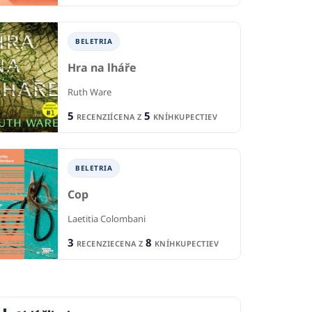
BELETRIA
Hra na lháře
Ruth Ware
5
5
RECENZIÍ
CENA Z
KNÍHKUPECTIEV
BELETRIA
Cop
Laetitia Colombani
3
8
RECENZIE
CENA Z
KNÍHKUPECTIEV