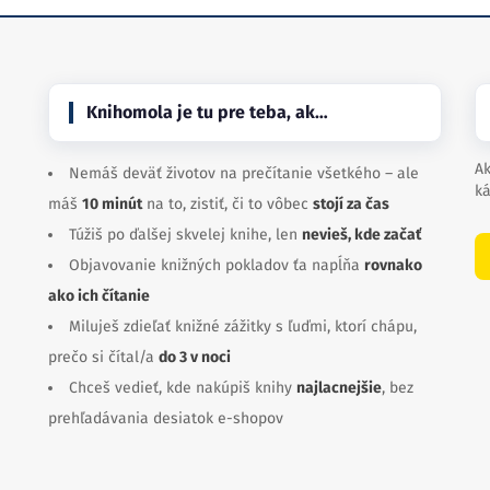
Knihomola je tu pre teba, ak…
Ak
Nemáš deväť životov na prečítanie všetkého – ale
ká
máš
10 minút
na to, zistiť, či to vôbec
stojí za čas
Túžiš po ďalšej skvelej knihe, len
nevieš, kde začať
Objavovanie knižných pokladov ťa napĺňa
rovnako
ako ich čítanie
Miluješ zdieľať knižné zážitky s ľuďmi, ktorí chápu,
prečo si čítal/a
do 3 v noci
Chceš vedieť, kde nakúpiš knihy
najlacnejšie
, bez
prehľadávania desiatok e-shopov