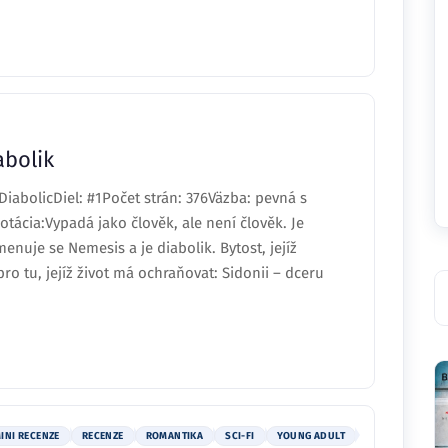
abolik
DiabolicDiel: #1Počet strán: 376Väzba: pevná s
ácia:Vypadá jako člověk, ale není člověk. Je
enuje se Nemesis a je diabolik. Bytost, jejíž
pro tu, jejíž život má ochraňovat: Sidonii – dceru
INI RECENZE
RECENZE
ROMANTIKA
SCI-FI
YOUNG ADULT