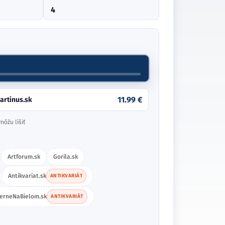
4
11.99 €
artinus.sk
môžu líšiť
Artforum.sk
Gorila.sk
Antikvariat.sk
ANTIKVARIÁT
ierneNaBielom.sk
ANTIKVARIÁT