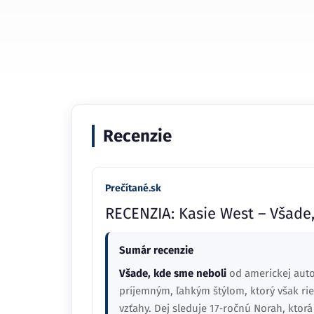
Recenzie
Prečítané.sk
RECENZIA: Kasie West – Všade
Sumár recenzie
Všade, kde sme neboli
od americkej aut
príjemným, ľahkým štýlom, ktorý však ri
vzťahy. Dej sleduje 17‑ročnú Norah, ktor