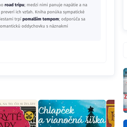
ého
road tripu
; medzi nimi panuje napätie a na
é preverí ich vzťah. Kniha ponúka sympatické
iestami trpí
pomalším tempom
; odporúča sa
 romantickú oddychovku s náznakmi