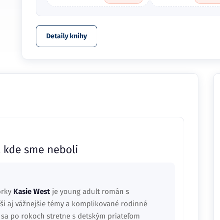
Detaily knihy
, kde sme neboli
orky
Kasie West
je young adult román s
eši aj vážnejšie témy a komplikované rodinné
á sa po rokoch stretne s detským priateľom