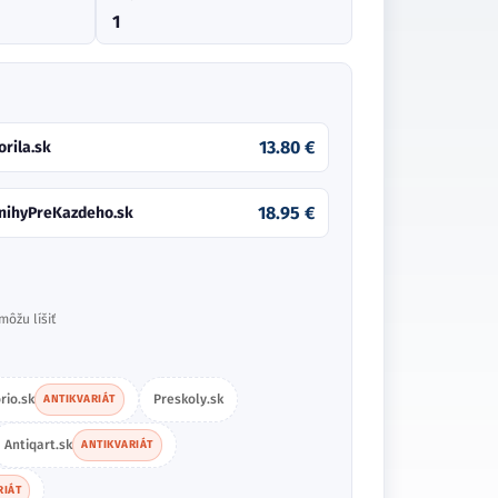
1
13.80 €
orila.sk
18.95 €
nihyPreKazdeho.sk
môžu líšiť
rio.sk
Preskoly.sk
ANTIKVARIÁT
Antiqart.sk
ANTIKVARIÁT
RIÁT