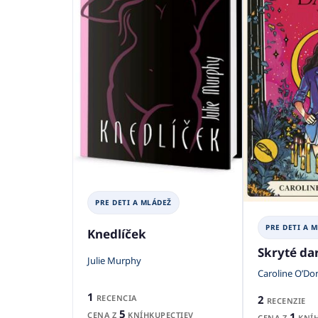
PRE DETI A MLÁDEŽ
PRE DETI A 
Knedlíček
Skryté da
Julie Murphy
Caroline O’D
1
RECENCIA
2
RECENZIE
5
CENA Z
KNÍHKUPECTIEV
1
CENA Z
KNÍH