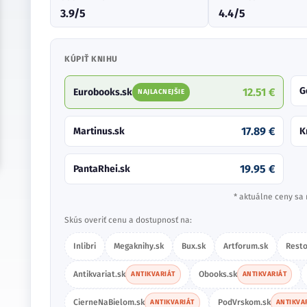
3.9/5
4.4/5
KÚPIŤ KNIHU
G
12.51 €
Eurobooks.sk
NAJLACNEJŠIE
17.89 €
Martinus.sk
K
19.95 €
PantaRhei.sk
* aktuálne ceny sa 
Skús overiť cenu a dostupnosť na:
Inlibri
Megaknihy.sk
Bux.sk
Artforum.sk
Resto
Antikvariat.sk
Obooks.sk
ANTIKVARIÁT
ANTIKVARIÁT
CierneNaBielom.sk
PodVrskom.sk
ANTIKVARIÁT
ANTIKVA