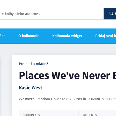
hách
O knihomole
Knihomola widget
Pridaj svoj 
Pre deti a mládež
Places We've Never 
Kasie West
Random House
2022
336
9780593
VYDAVATEĽ
ROK
STRÁN
ISBN
GOODREADS
MARTINUS