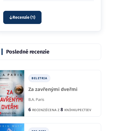
Recenzie (1)
Posledné recenzie
BELETRIA
Za zavřenými dveřmi
B.A. Paris
6
8
RECENZIÍ
CENA Z
KNÍHKUPECTIEV