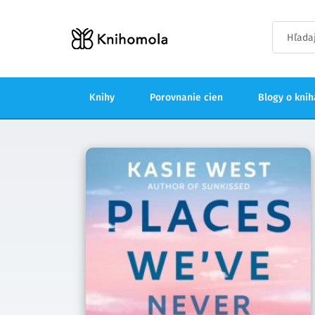
Knihy
Porovnanie cien
Blogy o kni