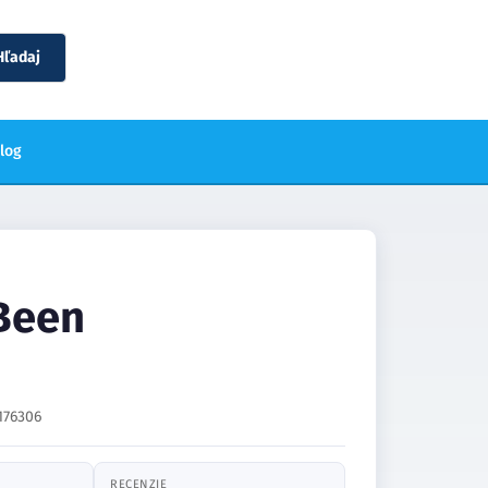
Hľadaj
blog
Been
176306
RECENZIE