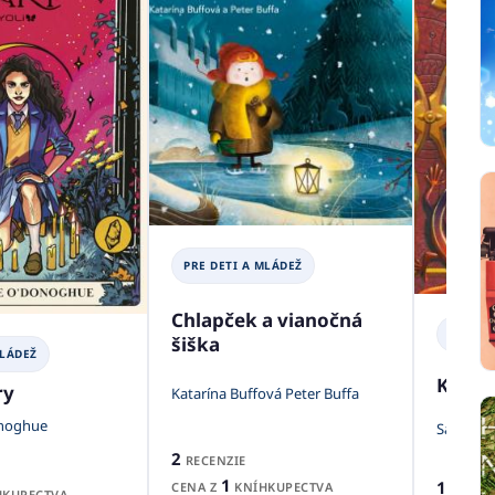
PRE DETI A MLÁDEŽ
Chlapček a vianočná
PRE DE
šiška
MLÁDEŽ
Konyvr
ry
Katarína Buffová Peter Buffa
onoghue
Sarah Pr
2
RECENZIE
1
1
CENA Z
KNÍHKUPECTVA
RECEN
KUPECTVA