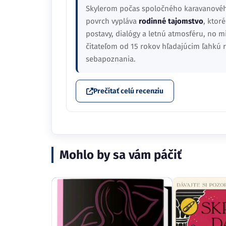
Skylerom počas spoločného karavanov
povrch vypláva
rodinné tajomstvo
, ktor
postavy, dialógy a letnú atmosféru, no m
čitateľom od 15 rokov hľadajúcim ľahkú
sebapoznania.
Prečítať celú recenziu
Mohlo by sa vám páčiť