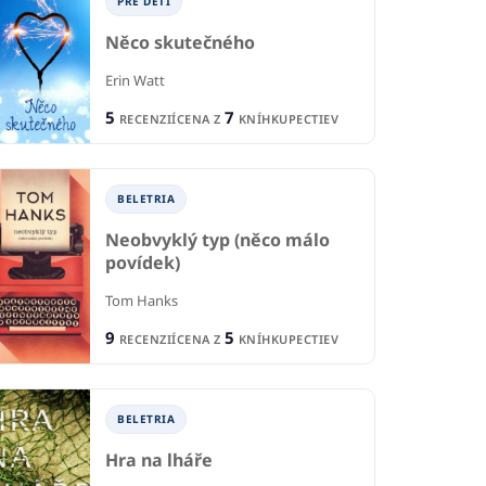
PRE DETI
Něco skutečného
Erin Watt
5
7
RECENZIÍ
CENA Z
KNÍHKUPECTIEV
BELETRIA
Neobvyklý typ (něco málo
povídek)
Tom Hanks
P
TI A MLÁDEŽ
9
5
RECENZIÍ
CENA Z
KNÍHKUPECTIEV
PRE DETI A MLÁDEŽ
Pa
an - Tiene
Na kraji lesa
Mag
BELETRIA
ineasová
Ľubica Schmarcová
Hra na lháře
1
R
1
CIA
RECENCIA