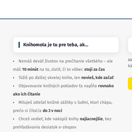
Knihomola je tu pre teba, ak…
Ak
Nemáš deväť životov na prečítanie všetkého – ale
ká
máš
10 minút
na to, zistiť, či to vôbec
stojí za čas
Túžiš po ďalšej skvelej knihe, len
nevieš, kde začať
Objavovanie knižných pokladov ťa napĺňa
rovnako
ako ich čítanie
Miluješ zdieľať knižné zážitky s ľuďmi, ktorí chápu,
prečo si čítal/a
do 3 v noci
Chceš vedieť, kde nakúpiš knihy
najlacnejšie
, bez
prehľadávania desiatok e-shopov