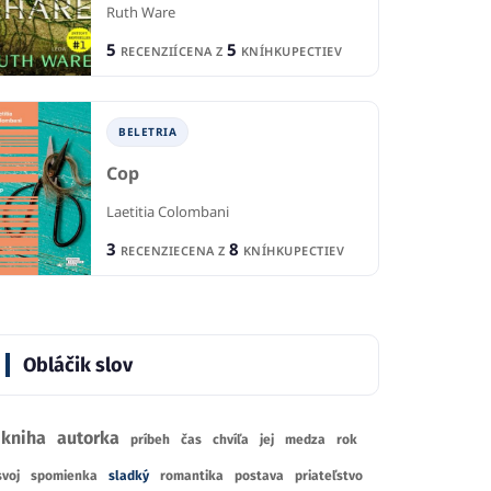
Ruth Ware
5
5
RECENZIÍ
CENA Z
KNÍHKUPECTIEV
BELETRIA
Cop
Laetitia Colombani
3
8
RECENZIE
CENA Z
KNÍHKUPECTIEV
Obláčik slov
kniha
autorka
príbeh
čas
chvíľa
jej
medza
rok
svoj
spomienka
sladký
romantika
postava
priateľstvo