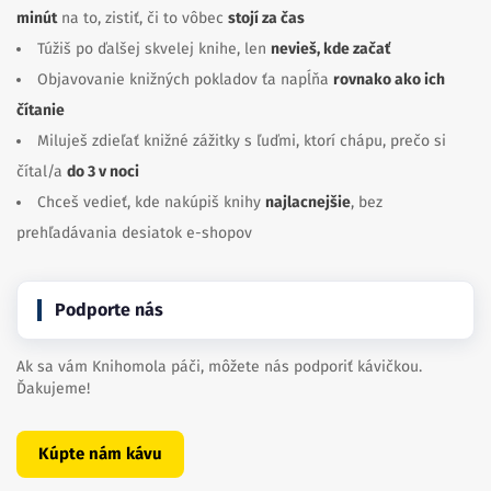
minút
na to, zistiť, či to vôbec
stojí za čas
Túžiš po ďalšej skvelej knihe, len
nevieš, kde začať
Objavovanie knižných pokladov ťa napĺňa
rovnako ako ich
čítanie
Miluješ zdieľať knižné zážitky s ľuďmi, ktorí chápu, prečo si
čítal/a
do 3 v noci
Chceš vedieť, kde nakúpiš knihy
najlacnejšie
, bez
prehľadávania desiatok e-shopov
Podporte nás
Ak sa vám Knihomola páči, môžete nás podporiť kávičkou.
Ďakujeme!
Kúpte nám kávu