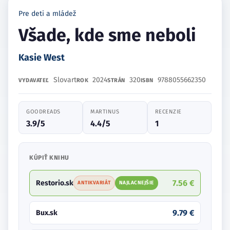
Pre deti a mládež
Všade, kde sme neboli
Kasie West
Slovart
2024
320
9788055662350
VYDAVATEĽ
ROK
STRÁN
ISBN
GOODREADS
MARTINUS
RECENZIE
3.9/5
4.4/5
1
KÚPIŤ KNIHU
7.56 €
Restorio.sk
ANTIKVARIÁT
NAJLACNEJŠIE
9.79 €
Bux.sk