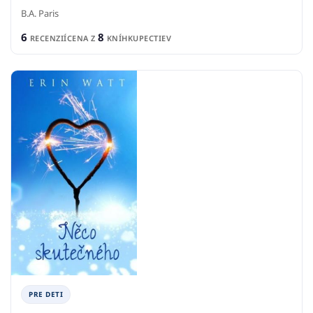
B.A. Paris
6
8
RECENZIÍ
CENA Z
KNÍHKUPECTIEV
PRE DETI