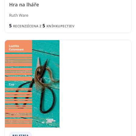
Hra na lháře
Ruth Ware
5
5
RECENZIÍ
CENA Z
KNÍHKUPECTIEV
BELETRIA