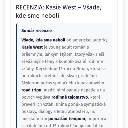
RECENZIA: Kasie West – Všade,
kde sme neboli
Sumár recenzie
Všade, kde sme neboli
od americkej autorky
Kasie West
je young adult román s
príjemným, ľahkým štýlom, ktorý však rieši
aj vážnejšie témy a komplikované rodinné
vzťahy. Dej sleduje 17‑ročnú Norah, ktorá sa
po rokoch stretne s detským priateľom
Skylerom počas spoločného karavanového
road tripu
; medzi nimi panuje napätie a na
povrch vypláva
rodinné tajomstvo
, ktoré
preverí ich vzťah. Kniha ponúka sympatické
postavy, dialógy a letnú atmosféru, no
miestami trpí
pomalším tempom
; odporúča
sa čitateľom od 15 rokov hľadajúcim ľahkú