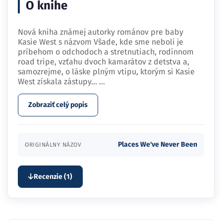
O knihe
Nová kniha známej autorky románov pre baby
Kasie West s názvom Všade, kde sme neboli je
príbehom o odchodoch a stretnutiach, rodinnom
road tripe, vzťahu dvoch kamarátov z detstva a,
samozrejme, o láske plným vtipu, ktorým si Kasie
West získala zástupy…
...
Zobraziť celý popis
Places We've Never Been
ORIGINÁLNY NÁZOV
Recenzie (1)