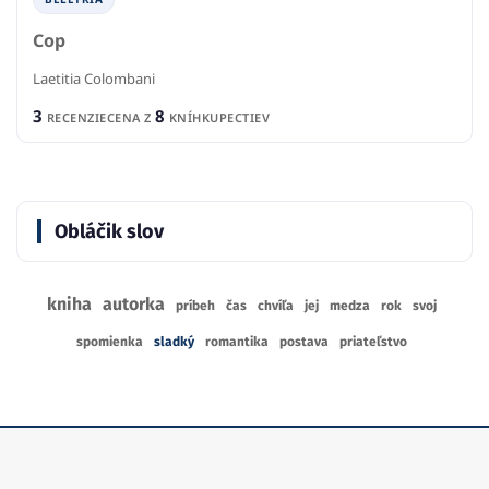
Cop
Laetitia Colombani
3
8
RECENZIE
CENA Z
KNÍHKUPECTIEV
Obláčik slov
kniha
autorka
príbeh
čas
chvíľa
jej
medza
rok
svoj
spomienka
sladký
romantika
postava
priateľstvo