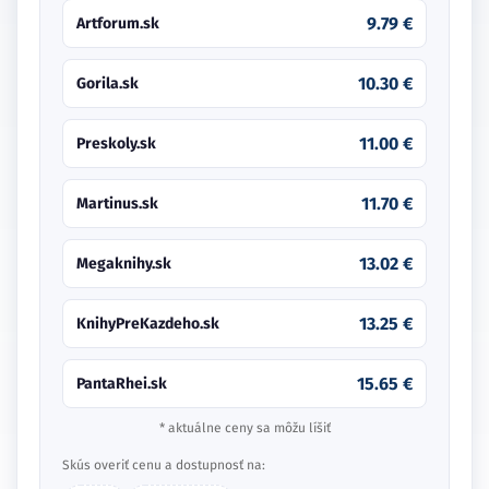
9.79 €
Artforum.sk
10.30 €
Gorila.sk
11.00 €
Preskoly.sk
11.70 €
Martinus.sk
13.02 €
Megaknihy.sk
13.25 €
KnihyPreKazdeho.sk
15.65 €
PantaRhei.sk
* aktuálne ceny sa môžu líšiť
Skús overiť cenu a dostupnosť na: