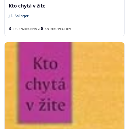
Kto chytá v žite
J.D. Salinger
3
8
RECENZIE
CENA Z
KNÍHKUPECTIEV