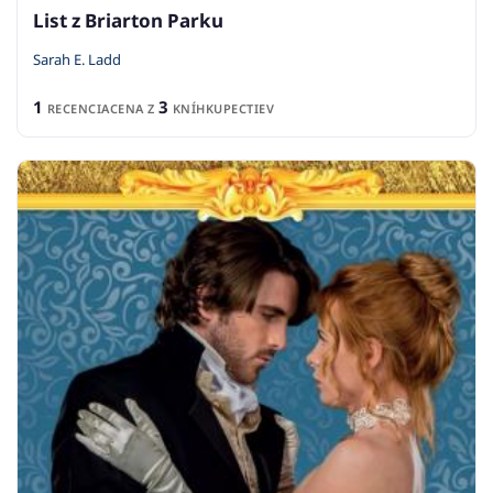
List z Briarton Parku
Sarah E. Ladd
1
3
RECENCIA
CENA Z
KNÍHKUPECTIEV