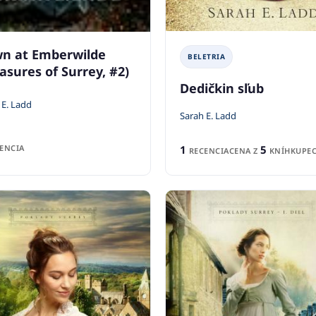
n at Emberwilde
BELETRIA
asures of Surrey, #2)
Dedičkin sľub
 E. Ladd
Sarah E. Ladd
1
5
ENCIA
RECENCIA
CENA Z
KNÍHKUPEC