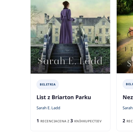
BEL
BELETRIA
Nez
List z Briarton Parku
Sarah
Sarah E. Ladd
2
1
3
REC
RECENCIA
CENA Z
KNÍHKUPECTIEV