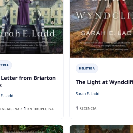
ETRIA
BELETRIA
 Letter from Briarton
The Light at Wyndclif
k
Sarah E. Ladd
 E. Ladd
1
1
RECENCIA
ENCIA
CENA Z
KNÍHKUPECTVA