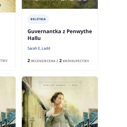
BELETRIA
Guvernantka z Penwythe
Hallu
Sarah E. Ladd
2
2
TIEV
RECENZIE
CENA Z
KNÍHKUPECTIEV