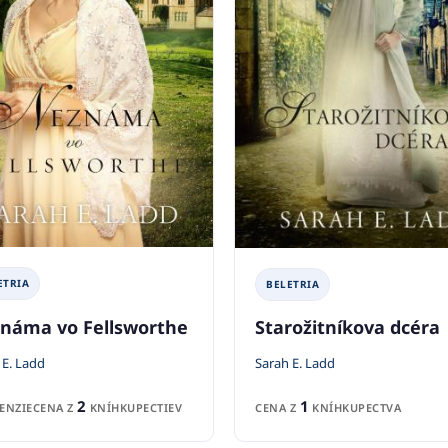
ETRIA
BELETRIA
náma vo Fellsworthe
Starožitníkova dcéra
 E. Ladd
Sarah E. Ladd
2
1
ENZIE
CENA Z
KNÍHKUPECTIEV
CENA Z
KNÍHKUPECTVA