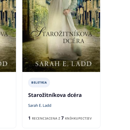
BELETRIA
Starožitníkova dcéra
Sarah E. Ladd
1
7
RECENCIA
CENA Z
KNÍHKUPECTIEV