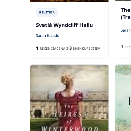
The
BELETRIA
(Tre
Svetlá Wyndcliff Hallu
Sarah
Sarah E. Ladd
1
REC
1
8
RECENCIA
CENA Z
KNÍHKUPECTIEV