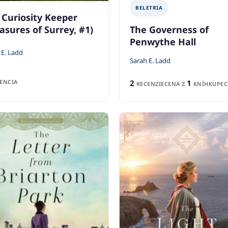
BELETRIA
 Curiosity Keeper
asures of Surrey, #1)
The Governess of
Penwythe Hall
 E. Ladd
Sarah E. Ladd
ENCIA
2
1
RECENZIE
CENA Z
KNÍHKUPEC