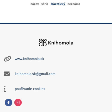
názov
séria
šľachtický
neznáma
www.knihomola.sk
knihomola.sk@gmail.com
používanie cookies
Facebook
Instagram