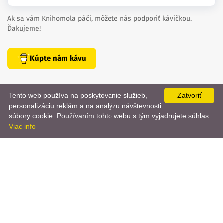
Ak sa vám Knihomola páči, môžete nás podporiť kávičkou.
Ďakujeme!
Kúpte nám kávu
Tento web používa na poskytovanie služieb,
Zatvoriť
personalizáciu reklám a na analýzu návštevnosti
📨
súbory cookie. Používaním tohto webu s tým vyjadrujete súhlas.
Viac info
created by
danielhrenak.sk
Späť
Knihomola. 2017 - 2026.
na