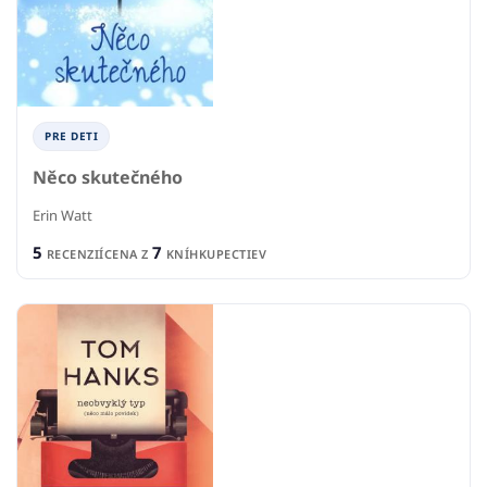
PRE DETI
Něco skutečného
Erin Watt
5
7
RECENZIÍ
CENA Z
KNÍHKUPECTIEV