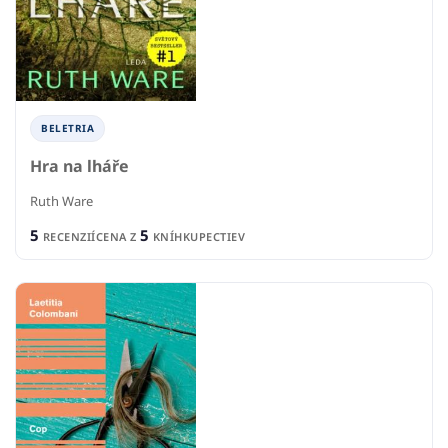
BELETRIA
Hra na lháře
Ruth Ware
5
5
RECENZIÍ
CENA Z
KNÍHKUPECTIEV