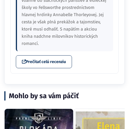
vtiahne do šľachtických panstiev a vidieckej
školy vo Fellsworthe prostredníctvom
hlavnej hrdinky Annabelle Thorleyovej. Jej
cesta je však plná prekážok a tajomstiev,
ktoré musí odhaliť. S napätím a akciou
kniha nadchne milovníkov historických
romancí.
Prečítať celú recenziu
Mohlo by sa vám páčiť