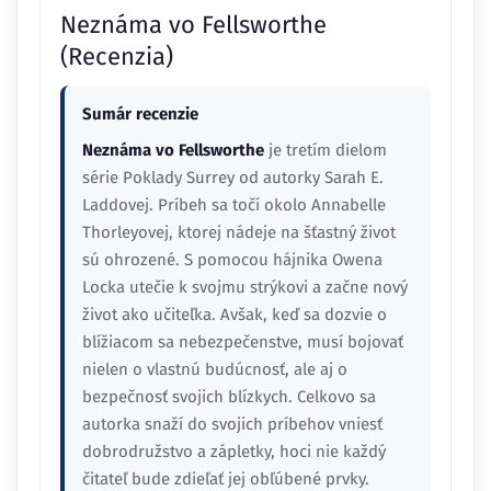
Neznáma vo Fellsworthe
(Recenzia)
Sumár recenzie
Neznáma vo Fellsworthe
je tretím dielom
série Poklady Surrey od autorky Sarah E.
Laddovej. Príbeh sa točí okolo Annabelle
Thorleyovej, ktorej nádeje na šťastný život
sú ohrozené. S pomocou hájnika Owena
Locka utečie k svojmu strýkovi a začne nový
život ako učiteľka. Avšak, keď sa dozvie o
blížiacom sa nebezpečenstve, musí bojovať
nielen o vlastnú budúcnosť, ale aj o
bezpečnosť svojich blízkych. Celkovo sa
autorka snaží do svojich príbehov vniesť
dobrodružstvo a zápletky, hoci nie každý
čitateľ bude zdieľať jej obľúbené prvky.