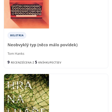
BELETRIA
Neobvyklý typ (něco málo povídek)
Tom Hanks
9
5
RECENZIÍ
CENA Z
KNÍHKUPECTIEV