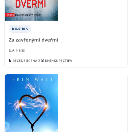
BELETRIA
Za zavřenými dveřmi
B.A. Paris
6
8
RECENZIÍ
CENA Z
KNÍHKUPECTIEV