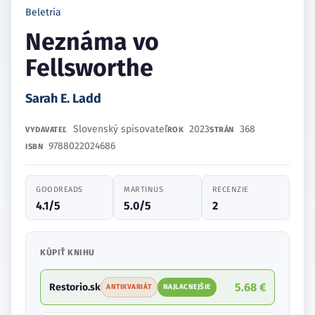
Beletria
Neznáma vo
Fellsworthe
Sarah E. Ladd
Slovenský spisovateľ
2023
368
VYDAVATEĽ
ROK
STRÁN
9788022024686
ISBN
GOODREADS
MARTINUS
RECENZIE
4.1/5
5.0/5
2
KÚPIŤ KNIHU
5.68 €
Restorio.sk
ANTIKVARIÁT
NAJLACNEJŠIE