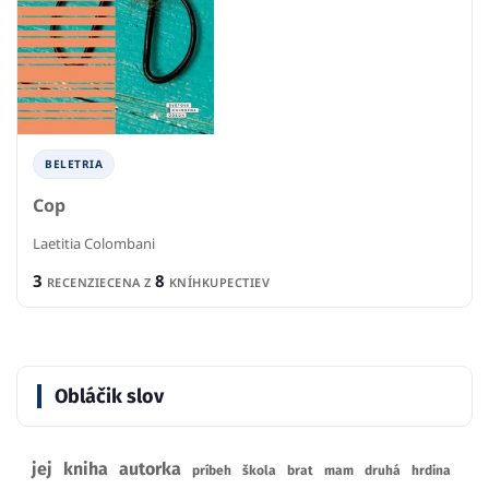
BELETRIA
Cop
Laetitia Colombani
3
8
RECENZIE
CENA Z
KNÍHKUPECTIEV
Obláčik slov
jej
kniha
autorka
príbeh
škola
brat
mam
druhá
hrdina