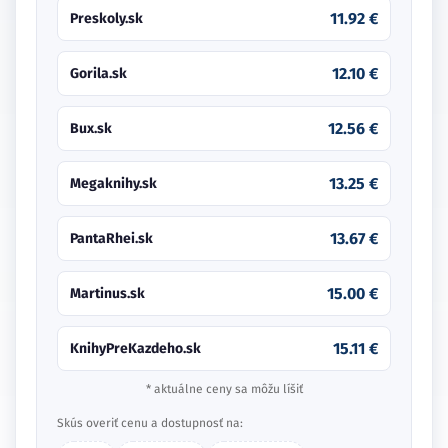
11.92 €
Preskoly.sk
12.10 €
Gorila.sk
12.56 €
Bux.sk
13.25 €
Megaknihy.sk
13.67 €
PantaRhei.sk
15.00 €
Martinus.sk
15.11 €
KnihyPreKazdeho.sk
* aktuálne ceny sa môžu líšiť
Skús overiť cenu a dostupnosť na: