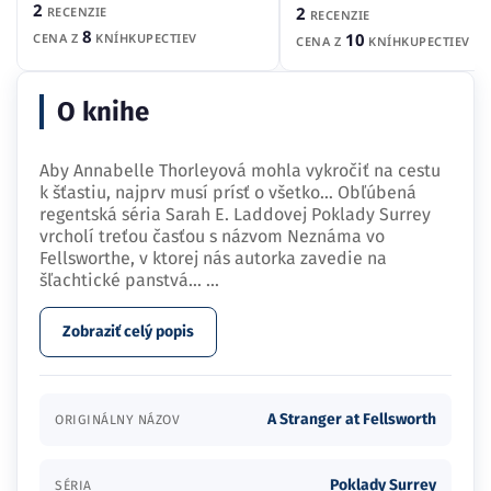
2
2
RECENZIE
RECENZIE
8
10
CENA Z
KNÍHKUPECTIEV
CENA Z
KNÍHKUPECTIEV
O knihe
Aby Annabelle Thorleyová mohla vykročiť na cestu
k šťastiu, najprv musí prísť o všetko… Obľúbená
regentská séria Sarah E. Laddovej Poklady Surrey
vrcholí treťou časťou s názvom Neznáma vo
Fellsworthe, v ktorej nás autorka zavedie na
šľachtické panstvá…
...
Zobraziť celý popis
A Stranger at Fellsworth
ORIGINÁLNY NÁZOV
Poklady Surrey
SÉRIA