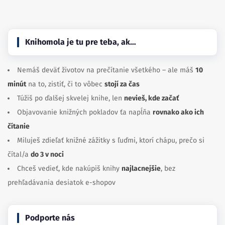
Knihomola je tu pre teba, ak…
Nemáš deväť životov na prečítanie všetkého – ale máš
10
minút
na to, zistiť, či to vôbec
stojí za čas
Túžiš po ďalšej skvelej knihe, len
nevieš, kde začať
Objavovanie knižných pokladov ťa napĺňa
rovnako ako ich
čítanie
Miluješ zdieľať knižné zážitky s ľuďmi, ktorí chápu, prečo si
čítal/a
do 3 v noci
Chceš vedieť, kde nakúpiš knihy
najlacnejšie
, bez
prehľadávania desiatok e-shopov
Podporte nás