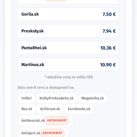
7.50 €
Gorila.sk
7.94 €
Preskoly.sk
10.36 €
PantaRhei.sk
10.90 €
Martinus.sk
* aktuálne ceny sa môžu líšiť
Skús overiť cenu a dostupnosť na:
Inlibri
KnihyPreKazdeho.sk
Megaknihy.sk
Bux.sk
Artforum.sk
Eurobooks.sk
Antikvariat.sk
ANTIKVARIÁT
Antiqart.sk
ANTIKVARIÁT