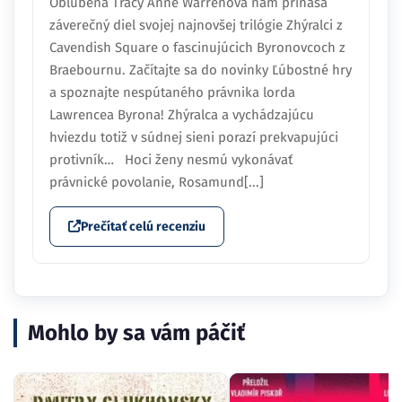
Obľúbená Tracy Anne Warrenová nám prináša
záverečný diel svojej najnovšej trilógie Zhýralci z
Cavendish Square o fascinujúcich Byronovcoch z
Braebournu. Začítajte sa do novinky Ľúbostné hry
a spoznajte nespútaného právnika lorda
Lawrencea Byrona! Zhýralca a vychádzajúcu
hviezdu totiž v súdnej sieni porazí prekvapujúci
protivník… Hoci ženy nesmú vykonávať
právnické povolanie, Rosamund[...]
Prečítať celú recenziu
Mohlo by sa vám páčiť