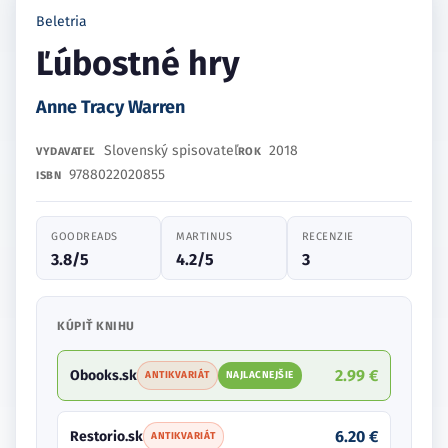
Beletria
Ľúbostné hry
Anne Tracy Warren
Slovenský spisovateľ
2018
VYDAVATEĽ
ROK
9788022020855
ISBN
GOODREADS
MARTINUS
RECENZIE
3.8/5
4.2/5
3
KÚPIŤ KNIHU
2.99 €
Obooks.sk
ANTIKVARIÁT
NAJLACNEJŠIE
6.20 €
Restorio.sk
ANTIKVARIÁT