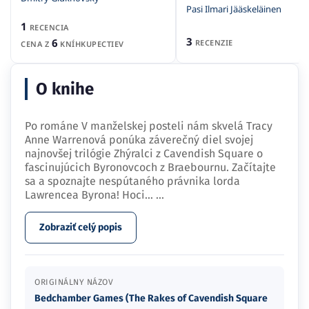
Pasi Ilmari Jääskeläinen
1
RECENCIA
3
6
RECENZIE
CENA Z
KNÍHKUPECTIEV
O knihe
Po románe V manželskej posteli nám skvelá Tracy
Anne Warrenová ponúka záverečný diel svojej
najnovšej trilógie Zhýralci z Cavendish Square o
fascinujúcich Byronovcoch z Braebournu. Začítajte
sa a spoznajte nespútaného právnika lorda
Lawrencea Byrona! Hoci…
...
Zobraziť celý popis
ORIGINÁLNY NÁZOV
Bedchamber Games (The Rakes of Cavendish Square