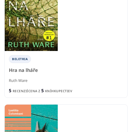
BELETRIA
Hra na lháře
Ruth Ware
5
5
RECENZIÍ
CENA Z
KNÍHKUPECTIEV