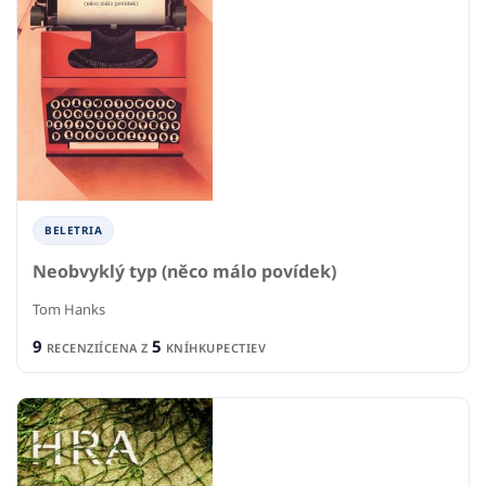
BELETRIA
Neobvyklý typ (něco málo povídek)
Tom Hanks
9
5
RECENZIÍ
CENA Z
KNÍHKUPECTIEV