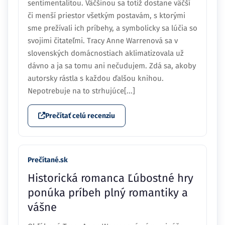
sentimentalitou. Väčšinou sa totiž dostane väčší
či menší priestor všetkým postavám, s ktorými
sme prežívali ich príbehy, a symbolicky sa lúčia so
svojimi čitateľmi. Tracy Anne Warrenová sa v
slovenských domácnostiach aklimatizovala už
dávno a ja sa tomu ani nečudujem. Zdá sa, akoby
autorsky rástla s každou ďalšou knihou.
Nepotrebuje na to strhujúce[...]
Prečítať celú recenziu
Prečítané.sk
Historická romanca Ľúbostné hry
ponúka príbeh plný romantiky a
vášne