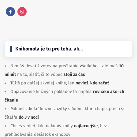
Facebook
Instagram
Knihomola je tu pre teba, ak…
Nemáš deväť životov na prečítanie všetkého – ale máš
10
minút
na to, zistiť, či to vôbec
stojí za čas
Túžiš po ďalšej skvelej knihe, len
nevieš, kde začať
Objavovanie knižných pokladov ťa napĺňa
rovnako ako ich
čítanie
Miluješ zdieľať knižné zážitky s ľuďmi, ktorí chápu, prečo si
čítal/a
do 3 v noci
Chceš vedieť, kde nakúpiš knihy
najlacnejšie
, bez
prehľadávania desiatok e-shopov