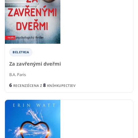
BELETRIA
Za zavřenými dveřmi
B.A. Paris
6
8
RECENZIÍ
CENA Z
KNÍHKUPECTIEV