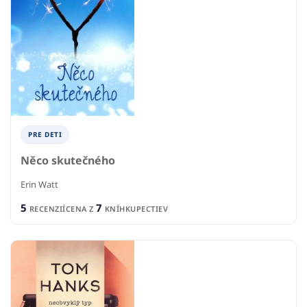
PRE DETI
Něco skutečného
Erin Watt
5
7
RECENZIÍ
CENA Z
KNÍHKUPECTIEV