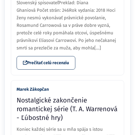
Slovenský spisovateľPreklad: Diana
Ghaniová Počet strán: 246Rok vydania: 2018 Hoci
ženy nesmú vykonávať právnické povolanie,
Rosamund Carrowová sa v práve dobre vyzná,
pretože celé roky pomáhala otcovi, úspešnému
právnikovi Eliasovi Carrowovi. Po jeho nečakanej
smrti sa prezlečie za muža, aby mohla[...]
Prečítať celú recenziu
Marek Zákopčan
Nostalgické zakončenie
romantickej série (T. A. Warrenová
- Ľúbostné hry)
Koniec každej série sa u mňa spája s istou