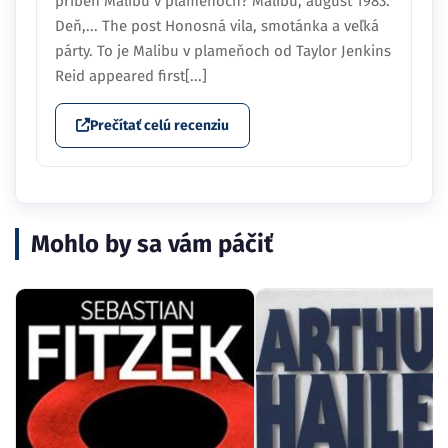
príbeh Malibu v plameňoch? Malibu, august 1983.
Deň,... The post Honosná vila, smotánka a veľká
párty. To je Malibu v plameňoch od Taylor Jenkins
Reid appeared first[...]
Prečítať celú recenziu
Mohlo by sa vám páčiť