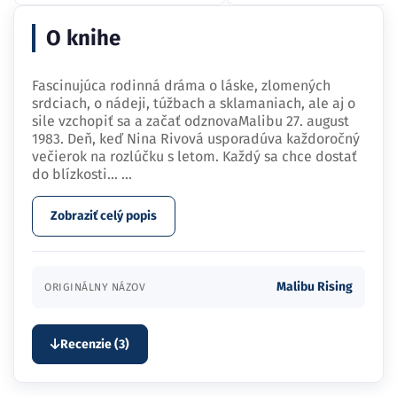
O knihe
Fascinujúca rodinná dráma o láske, zlomených
srdciach, o nádeji, túžbach a sklamaniach, ale aj o
sile vzchopiť sa a začať odznovaMalibu 27. august
1983. Deň, keď Nina Rivová usporadúva každoročný
večierok na rozlúčku s letom. Každý sa chce dostať
do blízkosti…
...
Zobraziť celý popis
Malibu Rising
ORIGINÁLNY NÁZOV
Recenzie (3)