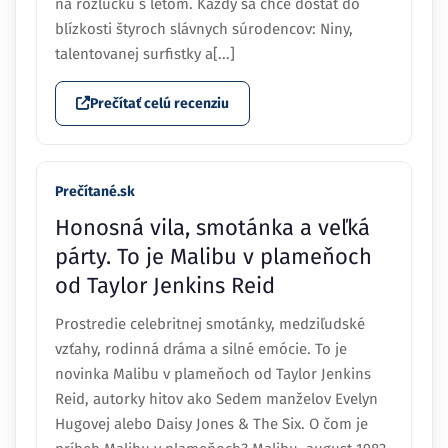
na rozlúčku s letom. Každý sa chce dostať do
blízkosti štyroch slávnych súrodencov: Niny,
talentovanej surfistky a[...]
Prečítať celú recenziu
Prečítané.sk
Honosná vila, smotánka a veľká
párty. To je Malibu v plameňoch
od Taylor Jenkins Reid
Prostredie celebritnej smotánky, medziľudské
vzťahy, rodinná dráma a silné emócie. To je
novinka Malibu v plameňoch od Taylor Jenkins
Reid, autorky hitov ako Sedem manželov Evelyn
Hugovej alebo Daisy Jones & The Six. O čom je