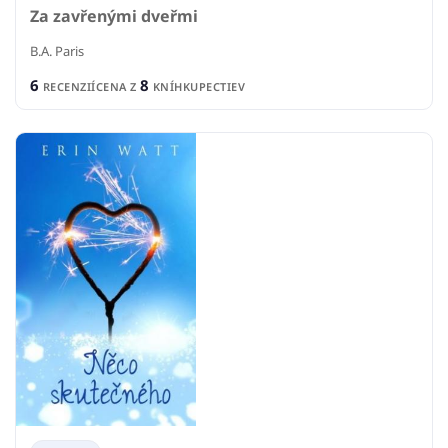
Za zavřenými dveřmi
B.A. Paris
6
8
RECENZIÍ
CENA Z
KNÍHKUPECTIEV