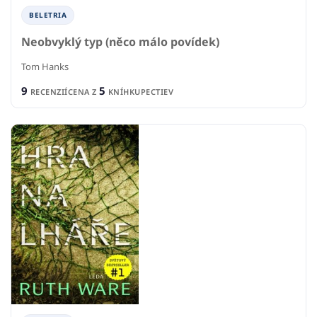
BELETRIA
Neobvyklý typ (něco málo povídek)
Tom Hanks
9
5
RECENZIÍ
CENA Z
KNÍHKUPECTIEV