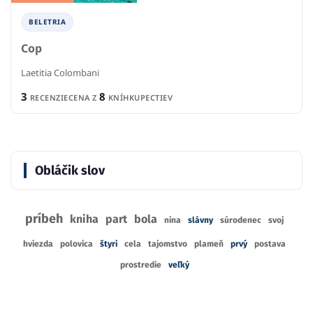
BELETRIA
Cop
Laetitia Colombani
3
8
RECENZIE
CENA Z
KNÍHKUPECTIEV
Obláčik slov
príbeh
kniha
part
bola
nina
slávny
súrodenec
svoj
hviezda
polovica
štyri
cela
tajomstvo
plameň
prvý
postava
prostredie
veľký