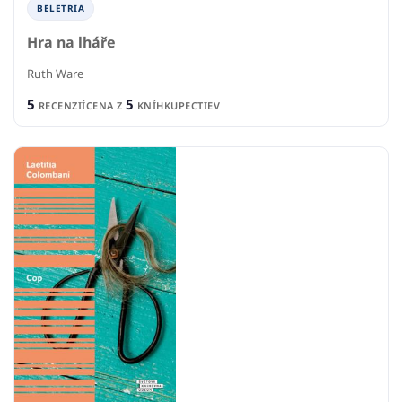
BELETRIA
Hra na lháře
Ruth Ware
5
5
RECENZIÍ
CENA Z
KNÍHKUPECTIEV