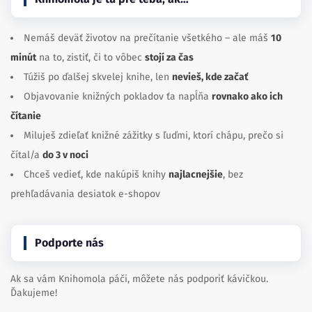
Nemáš deväť životov na prečítanie všetkého – ale máš
10
minút
na to, zistiť, či to vôbec
stojí za čas
Túžiš po ďalšej skvelej knihe, len
nevieš, kde začať
Objavovanie knižných pokladov ťa napĺňa
rovnako ako ich
čítanie
Miluješ zdieľať knižné zážitky s ľuďmi, ktorí chápu, prečo si
čítal/a
do 3 v noci
Chceš vedieť, kde nakúpiš knihy
najlacnejšie
, bez
prehľadávania desiatok e-shopov
Podporte nás
Ak sa vám Knihomola páči, môžete nás podporiť kávičkou.
Ďakujeme!