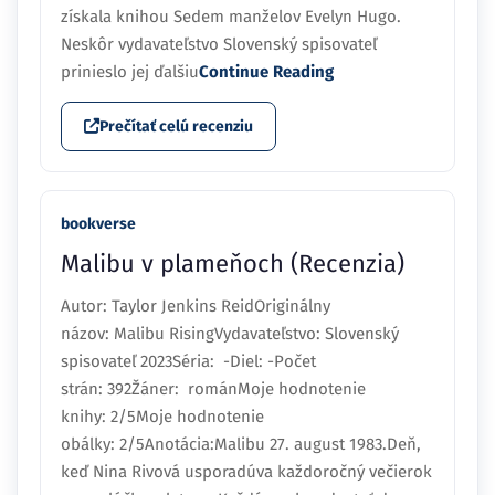
získala knihou Sedem manželov Evelyn Hugo.
Neskôr vydavateľstvo Slovenský spisovateľ
prinieslo jej ďalšiu
Continue Reading
Prečítať celú recenziu
bookverse
Malibu v plameňoch (Recenzia)
Autor: Taylor Jenkins ReidOriginálny
názov: Malibu RisingVydavateľstvo: Slovenský
spisovateľ 2023Séria: -Diel: -Počet
strán: 392Žáner: románMoje hodnotenie
knihy: 2/5Moje hodnotenie
obálky: 2/5Anotácia:Malibu 27. august 1983.Deň,
keď Nina Rivová usporadúva každoročný večierok