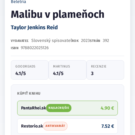
Beletria
Malibu v plameňoch
Taylor Jenkins Reid
Slovenský spisovateľ
2023
392
VYDAVATEĽ
ROK
STRÁN
9788022025126
ISBN
GOODREADS
MARTINUS
RECENZIE
4.1/5
4.1/5
3
KÚPIŤ KNIHU
4.90 €
PantaRhei.sk
NAJLACNEJŠIE
7.52 €
Restorio.sk
ANTIKVARIÁT