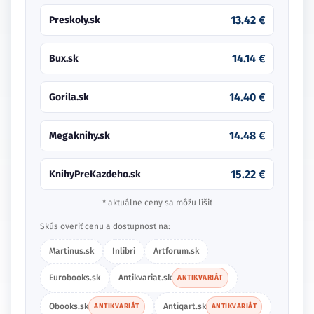
13.42 €
Preskoly.sk
14.14 €
Bux.sk
14.40 €
Gorila.sk
14.48 €
Megaknihy.sk
15.22 €
KnihyPreKazdeho.sk
* aktuálne ceny sa môžu líšiť
Skús overiť cenu a dostupnosť na:
Martinus.sk
Inlibri
Artforum.sk
Eurobooks.sk
Antikvariat.sk
ANTIKVARIÁT
Obooks.sk
Antiqart.sk
ANTIKVARIÁT
ANTIKVARIÁT