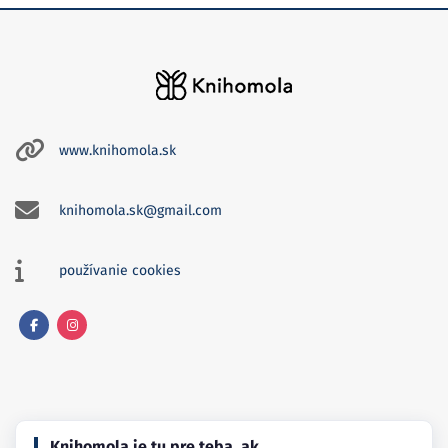
www.knihomola.sk
knihomola.sk@gmail.com
používanie cookies
Facebook
Instagram
Knihomola je tu pre teba, ak…