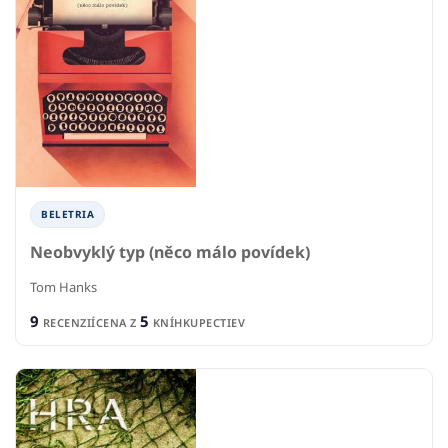
BELETRIA
Neobvyklý typ (něco málo povídek)
Tom Hanks
9
5
RECENZIÍ
CENA Z
KNÍHKUPECTIEV