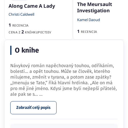
The Meursault
Along Came A Lady
Investigation
Christi Caldwell
Kamel Daoud
1
RECENCIA
1
2
RECENCIA
CENA Z
KNÍHKUPECTIEV
O knihe
Návykový román napěchovaný touhou, odříkáním,
bolestí… a opět touhou. Může se člověk, kterého
milujeme, změnit v tyrana, a potom zase zpátky?
„Jmenuju se Tate,“ říká hlavní hrdinka. „Ale on má
pro mě jiné jméno. Kdysi jsme byli nejlepší přátelé,
ale pak se s…
...
Zobraziť celý popis