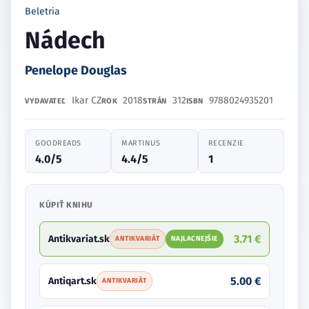
Beletria
Nádech
Penelope Douglas
Ikar CZ
2018
312
9788024935201
VYDAVATEĽ
ROK
STRÁN
ISBN
GOODREADS
MARTINUS
RECENZIE
4.0/5
4.4/5
1
KÚPIŤ KNIHU
3.71 €
Antikvariat.sk
ANTIKVARIÁT
NAJLACNEJŠIE
5.00 €
Antiqart.sk
ANTIKVARIÁT