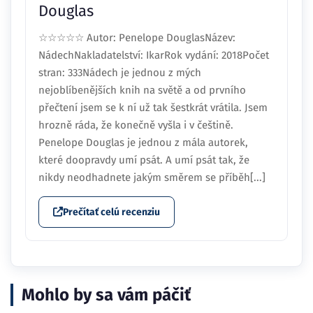
Douglas
☆☆☆☆☆ Autor: Penelope DouglasNázev:
NádechNakladatelství: IkarRok vydání: 2018Počet
stran: 333Nádech je jednou z mých
nejoblíbenějších knih na světě a od prvního
přečtení jsem se k ní už tak šestkrát vrátila. Jsem
hrozně ráda, že konečně vyšla i v češtině.
Penelope Douglas je jednou z mála autorek,
které doopravdy umí psát. A umí psát tak, že
nikdy neodhadnete jakým směrem se příběh[...]
Prečítať celú recenziu
Mohlo by sa vám páčiť