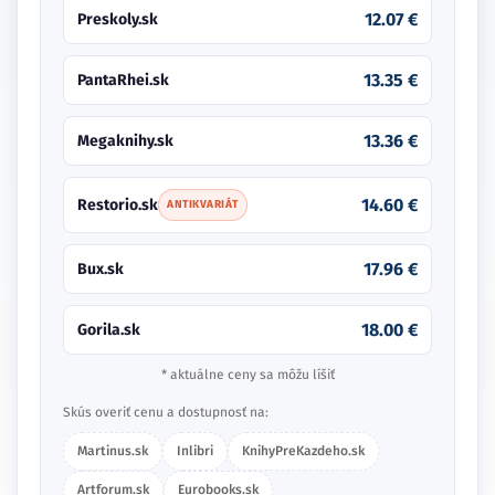
12.07 €
Preskoly.sk
13.35 €
PantaRhei.sk
13.36 €
Megaknihy.sk
14.60 €
Restorio.sk
ANTIKVARIÁT
17.96 €
Bux.sk
18.00 €
Gorila.sk
* aktuálne ceny sa môžu líšiť
Skús overiť cenu a dostupnosť na:
Martinus.sk
Inlibri
KnihyPreKazdeho.sk
Artforum.sk
Eurobooks.sk