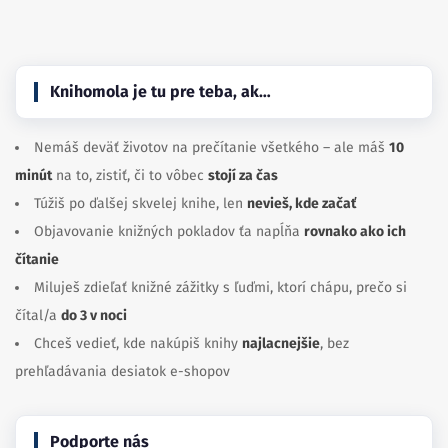
Knihomola je tu pre teba, ak…
Nemáš deväť životov na prečítanie všetkého – ale máš
10
minút
na to, zistiť, či to vôbec
stojí za čas
Túžiš po ďalšej skvelej knihe, len
nevieš, kde začať
Objavovanie knižných pokladov ťa napĺňa
rovnako ako ich
čítanie
Miluješ zdieľať knižné zážitky s ľuďmi, ktorí chápu, prečo si
čítal/a
do 3 v noci
Chceš vedieť, kde nakúpiš knihy
najlacnejšie
, bez
prehľadávania desiatok e-shopov
Podporte nás