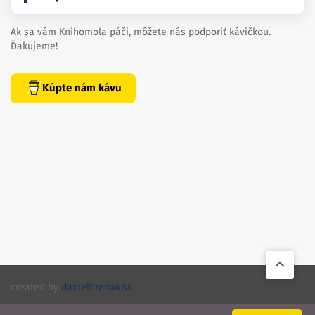
Ak sa vám Knihomola páči, môžete nás podporiť kávičkou.
Ďakujeme!
Kúpte nám kávu
created by
danielhrenak.sk
Späť
Knihomola. 2017 - 2026.