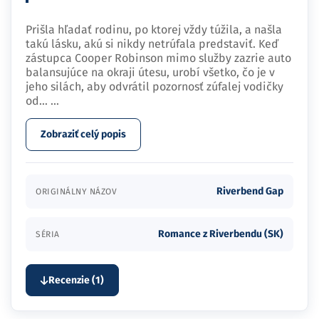
Prišla hľadať rodinu, po ktorej vždy túžila, a našla
takú lásku, akú si nikdy netrúfala predstaviť. Keď
zástupca Cooper Robinson mimo služby zazrie auto
balansujúce na okraji útesu, urobí všetko, čo je v
jeho silách, aby odvrátil pozornosť zúfalej vodičky
od…
...
Zobraziť celý popis
Riverbend Gap
ORIGINÁLNY NÁZOV
Romance z Riverbendu (SK)
SÉRIA
Recenzie (1)