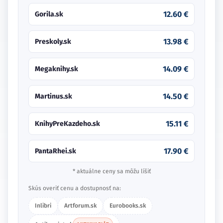
12.60 €
Gorila.sk
13.98 €
Preskoly.sk
14.09 €
Megaknihy.sk
14.50 €
Martinus.sk
15.11 €
KnihyPreKazdeho.sk
17.90 €
PantaRhei.sk
* aktuálne ceny sa môžu líšiť
Skús overiť cenu a dostupnosť na:
Inlibri
Artforum.sk
Eurobooks.sk