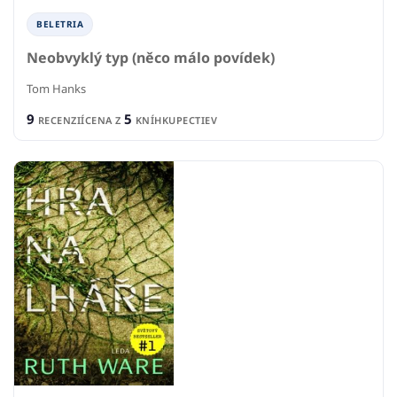
BELETRIA
Neobvyklý typ (něco málo povídek)
Tom Hanks
9
5
RECENZIÍ
CENA Z
KNÍHKUPECTIEV