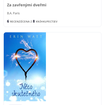
Za zavřenými dveřmi
B.A. Paris
6
8
RECENZIÍ
CENA Z
KNÍHKUPECTIEV