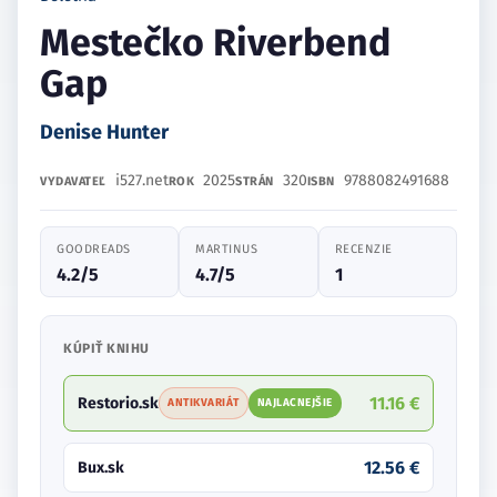
Mestečko Riverbend
Gap
Denise Hunter
i527.net
2025
320
9788082491688
VYDAVATEĽ
ROK
STRÁN
ISBN
GOODREADS
MARTINUS
RECENZIE
4.2/5
4.7/5
1
KÚPIŤ KNIHU
11.16 €
Restorio.sk
ANTIKVARIÁT
NAJLACNEJŠIE
12.56 €
Bux.sk