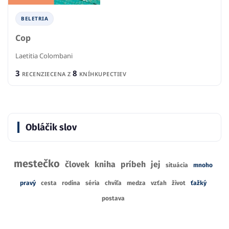
BELETRIA
Cop
Laetitia Colombani
3
8
RECENZIE
CENA Z
KNÍHKUPECTIEV
Obláčik slov
mestečko
človek
kniha
príbeh
jej
situácia
mnoho
pravý
cesta
rodina
séria
chvíľa
medza
vzťah
život
ťažký
postava