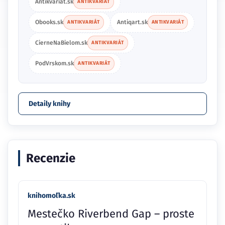
Antikvariat.sk
ANTIKVARIÁT
Obooks.sk
Antiqart.sk
ANTIKVARIÁT
ANTIKVARIÁT
CierneNaBielom.sk
ANTIKVARIÁT
PodVrskom.sk
ANTIKVARIÁT
Detaily knihy
Recenzie
knihomoľka.sk
Mestečko Riverbend Gap – proste