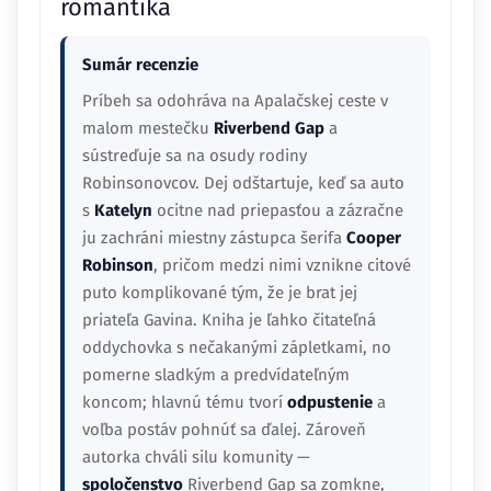
romantika
Sumár recenzie
Príbeh sa odohráva na Apalačskej ceste v
malom mestečku
Riverbend Gap
a
sústreďuje sa na osudy rodiny
Robinsonovcov. Dej odštartuje, keď sa auto
s
Katelyn
ocitne nad priepasťou a zázračne
ju zachráni miestny zástupca šerifa
Cooper
Robinson
, pričom medzi nimi vznikne citové
puto komplikované tým, že je brat jej
priateľa Gavina. Kniha je ľahko čitateľná
oddychovka s nečakanými zápletkami, no
pomerne sladkým a predvídateľným
koncom; hlavnú tému tvorí
odpustenie
a
voľba postáv pohnúť sa ďalej. Zároveň
autorka chváli silu komunity —
spoločenstvo
Riverbend Gap sa zomkne,