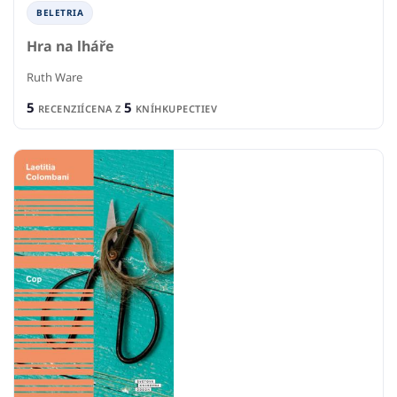
BELETRIA
Hra na lháře
Ruth Ware
5
5
RECENZIÍ
CENA Z
KNÍHKUPECTIEV