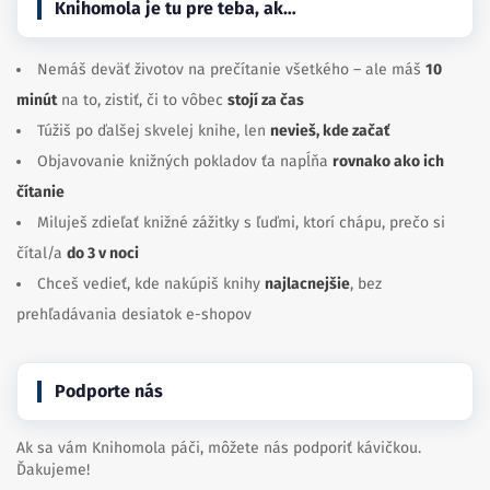
Knihomola je tu pre teba, ak…
Nemáš deväť životov na prečítanie všetkého – ale máš
10
minút
na to, zistiť, či to vôbec
stojí za čas
Túžiš po ďalšej skvelej knihe, len
nevieš, kde začať
Objavovanie knižných pokladov ťa napĺňa
rovnako ako ich
čítanie
Miluješ zdieľať knižné zážitky s ľuďmi, ktorí chápu, prečo si
čítal/a
do 3 v noci
Chceš vedieť, kde nakúpiš knihy
najlacnejšie
, bez
prehľadávania desiatok e-shopov
Podporte nás
Ak sa vám Knihomola páči, môžete nás podporiť kávičkou.
Ďakujeme!