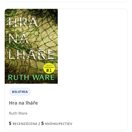
BELETRIA
Hra na lháře
Ruth Ware
5
5
RECENZIÍ
CENA Z
KNÍHKUPECTIEV