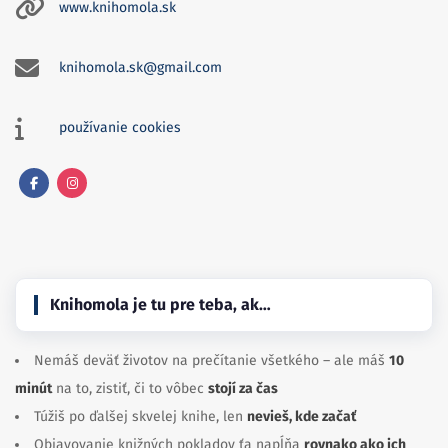
www.knihomola.sk
knihomola.sk@gmail.com
používanie cookies
Facebook
Instagram
Knihomola je tu pre teba, ak…
Nemáš deväť životov na prečítanie všetkého – ale máš
10
minút
na to, zistiť, či to vôbec
stojí za čas
Túžiš po ďalšej skvelej knihe, len
nevieš, kde začať
Objavovanie knižných pokladov ťa napĺňa
rovnako ako ich