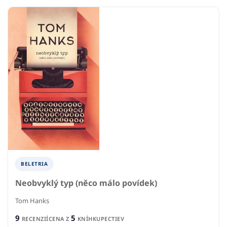
BELETRIA
Neobvyklý typ (něco málo povídek)
Tom Hanks
9
5
RECENZIÍ
CENA Z
KNÍHKUPECTIEV