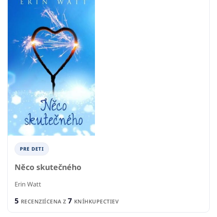
PRE DETI
Něco skutečného
Erin Watt
5
7
RECENZIÍ
CENA Z
KNÍHKUPECTIEV