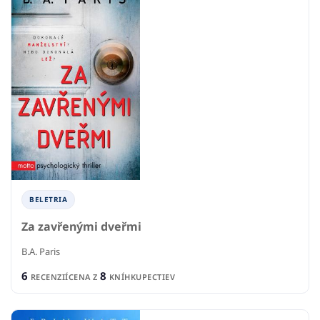
BELETRIA
Za zavřenými dveřmi
B.A. Paris
6
8
RECENZIÍ
CENA Z
KNÍHKUPECTIEV