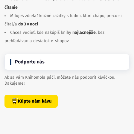
čítanie
Miluješ zdieľať knižné zážitky s ľuďmi, ktorí chápu, prečo si
čítal/a
do 3 v noci
Chceš vedieť, kde nakúpiš knihy
najlacnejšie
, bez
prehľadávania desiatok e-shopov
Podporte nás
Ak sa vám Knihomola páči, môžete nás podporiť kávičkou.
Ďakujeme!
Kúpte nám kávu