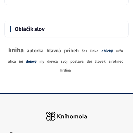
Obláčik slov
kniha
autorka
hlavná
príbeh
čas
linka
africký
ruža
alica
jej
dejový
iný
dievča
svoj
postava
dej
človek
sirotinec
hrdina