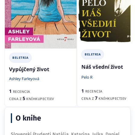
BELETRIA
BELETRIA
Náš všední život
Vypůjčený život
Pelo R
Ashley Farleyová
1
1
RECENCIA
RECENCIA
7
5
CENA Z
KNÍHKUPECTIEV
CENA Z
KNÍHKUPECTIEV
O knihe
Slovenskí študenti Natália, Katarína, Julka, Daniel