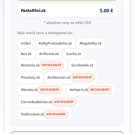
5.00 €
PantaRhei.sk
* aktuálne ceny sa môžu líšiť
Skús overiť cenu a dostupnosť na:
Inlibri
KnihyPreKazdeho.sk
Megaknihy.sk
Bux.sk
Artforum.sk
Gorila.sk
Restorio.sk
Eurobooks.sk
ANTIKVARIÁT
Preskoly.sk
Antikvariat.sk
ANTIKVARIÁT
Obooks.sk
Antiqart.sk
ANTIKVARIÁT
ANTIKVARIÁT
CierneNaBielom.sk
ANTIKVARIÁT
PodVrskom.sk
ANTIKVARIÁT