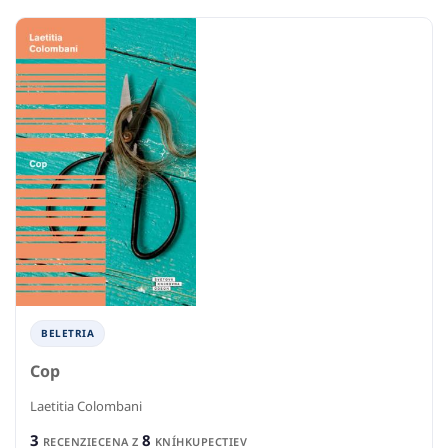
BELETRIA
Cop
Laetitia Colombani
3
8
RECENZIE
CENA Z
KNÍHKUPECTIEV