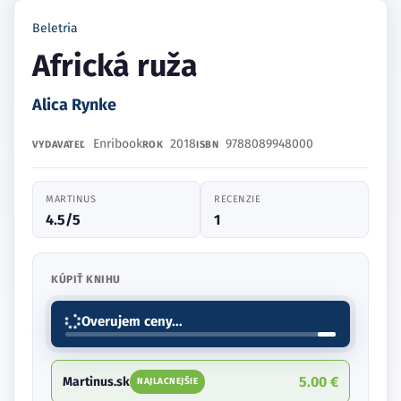
Beletria
Africká ruža
Alica Rynke
Enribook
2018
9788089948000
VYDAVATEĽ
ROK
ISBN
MARTINUS
RECENZIE
4.5/5
1
KÚPIŤ KNIHU
Overujem ceny...
5.00 €
Martinus.sk
NAJLACNEJŠIE