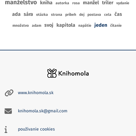
manželstvo
kniha
manžel
triler
autorka
rosa
vydanie
ada
sára
čas
otázka
strana
príbeh
dej
postava
cela
svoj
kapitola
jeden
množstvo
adam
napätie
čítanie
www.knihomola.sk
knihomola.sk@gmail.com
používanie cookies