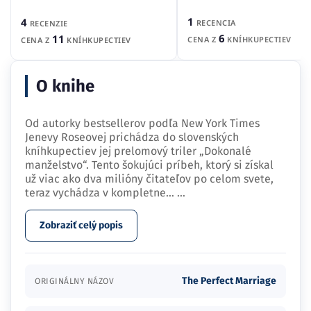
1
4
RECENCIA
RECENZIE
6
11
CENA Z
KNÍHKUPECTIEV
CENA Z
KNÍHKUPECTIEV
O knihe
Od autorky bestsellerov podľa New York Times
Jenevy Roseovej prichádza do slovenských
kníhkupectiev jej prelomový triler „Dokonalé
manželstvo“. Tento šokujúci príbeh, ktorý si získal
už viac ako dva milióny čitateľov po celom svete,
teraz vychádza v kompletne…
...
Zobraziť celý popis
The Perfect Marriage
ORIGINÁLNY NÁZOV