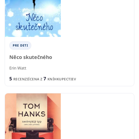
PRE DETI
Něco skutečného
Erin Watt
5
7
RECENZIÍ
CENA Z
KNÍHKUPECTIEV