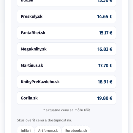
13.50 €
Bux.sk
14.65 €
Preskoly.sk
15.17 €
PantaRhei.sk
16.83 €
Megaknihy.sk
17.70 €
Martinus.sk
18.91 €
KnihyPreKazdeho.sk
19.80 €
Gorila.sk
* aktuálne ceny sa môžu líšiť
Skús overiť cenu a dostupnosť na:
Inlibri
Artforum.sk
Eurobooks.sk