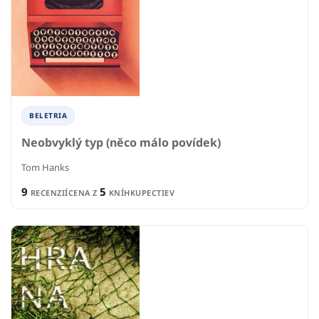
BELETRIA
Neobvyklý typ (něco málo povídek)
Tom Hanks
9
5
RECENZIÍ
CENA Z
KNÍHKUPECTIEV