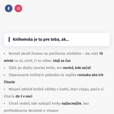
Facebook
Instagram
Knihomola je tu pre teba, ak…
Nemáš deväť životov na prečítanie všetkého – ale máš
10
minút
na to, zistiť, či to vôbec
stojí za čas
Túžiš po ďalšej skvelej knihe, len
nevieš, kde začať
Objavovanie knižných pokladov ťa napĺňa
rovnako ako ich
čítanie
Miluješ zdieľať knižné zážitky s ľuďmi, ktorí chápu, prečo si
čítal/a
do 3 v noci
Chceš vedieť, kde nakúpiš knihy
najlacnejšie
, bez
prehľadávania desiatok e-shopov