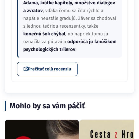
Adama, krátke kapitoly, množstvo dialógov
a zvratov
, vďaka čomu sa číta rýchlo a
napätie neustále gradujú. Záver sa zhodoval
s jednou teóriou recenzentky, takže
konečný šok chýbal
, no napriek tomu ju
označila za pútavú a
odporúča ju fanúšikom
psychologických trilerov
.
Prečítať celú recenziu
Mohlo by sa vám páčiť