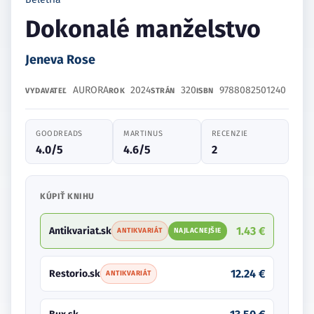
Dokonalé manželstvo
Jeneva Rose
AURORA
2024
320
9788082501240
VYDAVATEĽ
ROK
STRÁN
ISBN
GOODREADS
MARTINUS
RECENZIE
4.0/5
4.6/5
2
KÚPIŤ KNIHU
1.43 €
Antikvariat.sk
ANTIKVARIÁT
NAJLACNEJŠIE
12.24 €
Restorio.sk
ANTIKVARIÁT