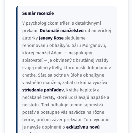
Sumár recenzie
V psychologickom trileri s detektívnymi
prvkami
Dokonalé manželstvo
od americkej
autorky
Jenevy Rose
sledujeme
renomovanú obhajkyňu Sáru Morganovú,
ktorej manžel Adam — nespokojný
spisovateľ — je obvinený z brutálnej vraždy
svojej milenky Kelly, ktorú našli dobodanú v
chatke. Sára sa ocitne v úlohe obhajkyne
vlastného manžela, zatiaľ čo kniha využíva
striedanie pohľadov
, krátke kapitoly a
nečakané zvraty, ktoré udržiavajú napätie a
neistotu. Text odhaľuje temné tajomstvá
postáv a postupne vás navádza na rôzne
teórie, pričom záver prekvapí. Toto vydanie
je navyše doplnené o
exkluzívnu novú