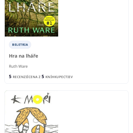
BELETRIA
Hra na lháře
Ruth Ware
5
5
RECENZIÍ
CENA Z
KNÍHKUPECTIEV