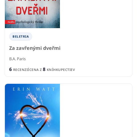
BELETRIA
Za zavřenými dveřmi
B.A. Paris
6
8
RECENZIÍ
CENA Z
KNÍHKUPECTIEV