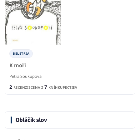
BELETRIA
K moři
Petra Soukupová
2
7
RECENZIE
CENA Z
KNÍHKUPECTIEV
Obláčik slov