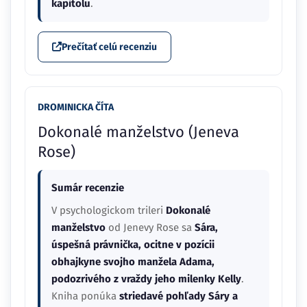
kapitolu
.
Prečítať celú recenziu
DROMINICKA ČÍTA
Dokonalé manželstvo (Jeneva
Rose)
Sumár recenzie
V psychologickom trileri
Dokonalé
manželstvo
od Jenevy Rose sa
Sára,
úspešná právnička, ocitne v pozícii
obhajkyne svojho manžela Adama,
podozrivého z vraždy jeho milenky Kelly
.
Kniha ponúka
striedavé pohľady Sáry a