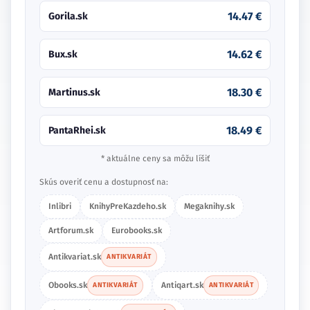
14.47 €
Gorila.sk
14.62 €
Bux.sk
18.30 €
Martinus.sk
18.49 €
PantaRhei.sk
* aktuálne ceny sa môžu líšiť
Skús overiť cenu a dostupnosť na:
Inlibri
KnihyPreKazdeho.sk
Megaknihy.sk
Artforum.sk
Eurobooks.sk
Antikvariat.sk
ANTIKVARIÁT
Obooks.sk
Antiqart.sk
ANTIKVARIÁT
ANTIKVARIÁT