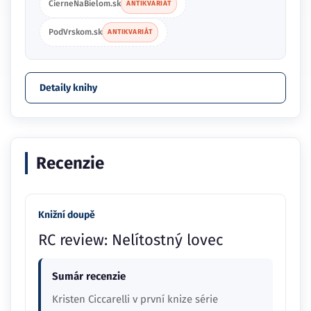
CierneNaBielom.sk
ANTIKVARIÁT
PodVrskom.sk
ANTIKVARIÁT
Detaily knihy
Recenzie
Knižní doupě
RC review: Nelítostný lovec
Sumár recenzie
Kristen Ciccarelli v první knize série