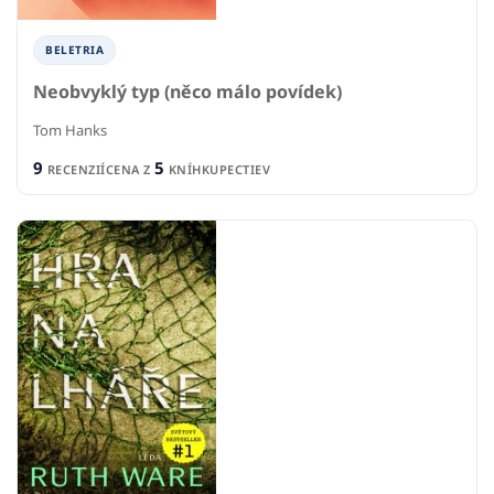
BELETRIA
Neobvyklý typ (něco málo povídek)
Tom Hanks
9
5
RECENZIÍ
CENA Z
KNÍHKUPECTIEV