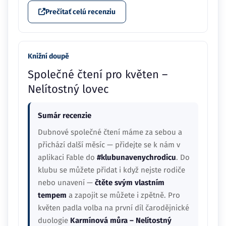
Prečítať celú recenziu
Knižní doupě
Společné čtení pro květen –
Nelítostný lovec
Sumár recenzie
Dubnové společné čtení máme za sebou a
přichází další měsíc — přidejte se k nám v
aplikaci Fable do
#klubunavenychrodicu
. Do
klubu se můžete přidat i když nejste rodiče
nebo unavení —
čtěte svým vlastním
tempem
a zapojit se můžete i zpětně. Pro
květen padla volba na první díl čarodějnické
duologie
Karmínová můra – Nelítostný