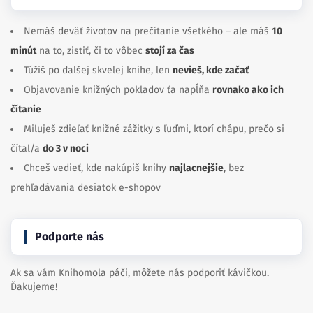
Nemáš deväť životov na prečítanie všetkého – ale máš
10
minút
na to, zistiť, či to vôbec
stojí za čas
Túžiš po ďalšej skvelej knihe, len
nevieš, kde začať
Objavovanie knižných pokladov ťa napĺňa
rovnako ako ich
čítanie
Miluješ zdieľať knižné zážitky s ľuďmi, ktorí chápu, prečo si
čítal/a
do 3 v noci
Chceš vedieť, kde nakúpiš knihy
najlacnejšie
, bez
prehľadávania desiatok e-shopov
Podporte nás
Ak sa vám Knihomola páči, môžete nás podporiť kávičkou.
Ďakujeme!