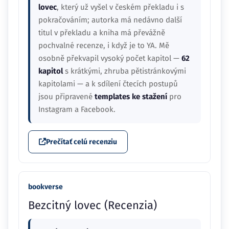
lovec
, který už vyšel v českém překladu i s
pokračováním; autorka má nedávno další
titul v překladu a kniha má převážně
pochvalné recenze, i když je to YA. Mě
osobně překvapil vysoký počet kapitol —
62
kapitol
s krátkými, zhruba pětistránkovými
kapitolami — a k sdílení čtecích postupů
jsou připravené
templates ke stažení
pro
Instagram a Facebook.
Prečítať celú recenziu
bookverse
Bezcitný lovec (Recenzia)