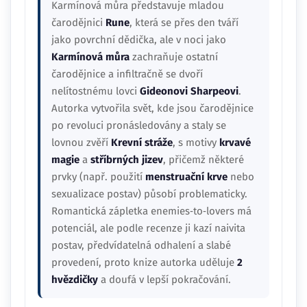
Karmínová můra představuje mladou
čarodějnici
Rune
, která se přes den tváří
jako povrchní dědička, ale v noci jako
Karmínová můra
zachraňuje ostatní
čarodějnice a infiltračně se dvoří
nelítostnému lovci
Gideonovi Sharpeovi
.
Autorka vytvořila svět, kde jsou čarodějnice
po revoluci pronásledovány a staly se
lovnou zvěří
Krevní stráže
, s motivy
krvavé
magie
a
stříbrných jizev
, přičemž některé
prvky (např. použití
menstruační krve
nebo
sexualizace postav) působí problematicky.
Romantická zápletka enemies‑to‑lovers má
potenciál, ale podle recenze ji kazí naivita
postav, předvídatelná odhalení a slabé
provedení, proto knize autorka uděluje
2
hvězdičky
a doufá v lepší pokračování.