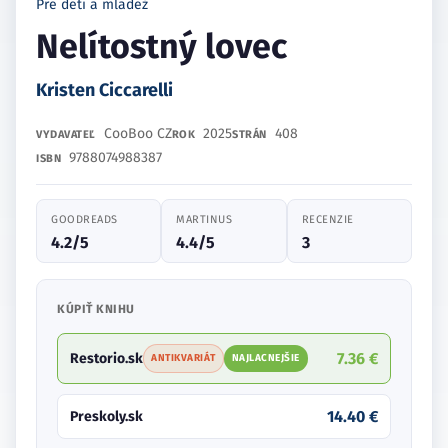
Pre deti a mládež
Nelítostný lovec
Kristen Ciccarelli
CooBoo CZ
2025
408
VYDAVATEĽ
ROK
STRÁN
9788074988387
ISBN
GOODREADS
MARTINUS
RECENZIE
4.2/5
4.4/5
3
KÚPIŤ KNIHU
7.36 €
Restorio.sk
ANTIKVARIÁT
NAJLACNEJŠIE
14.40 €
Preskoly.sk