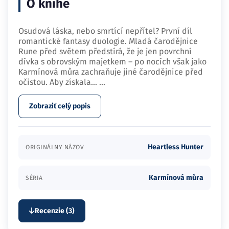
O knihe
Osudová láska, nebo smrtící nepřítel? První díl
romantické fantasy duologie. Mladá čarodějnice
Rune před světem předstírá, že je jen povrchní
dívka s obrovským majetkem – po nocích však jako
Karmínová můra zachraňuje jiné čarodějnice před
očistou. Aby získala…
...
Zobraziť celý popis
Heartless Hunter
ORIGINÁLNY NÁZOV
Karmínová můra
SÉRIA
Recenzie (3)