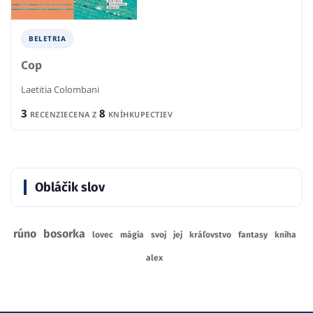
BELETRIA
Cop
Laetitia Colombani
3
8
RECENZIE
CENA Z
KNÍHKUPECTIEV
Obláčik slov
rúno
bosorka
lovec
mágia
svoj
jej
kráľovstvo
fantasy
kniha
alex