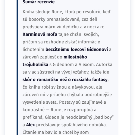
Sumár recenzie
Kniha sleduje Rune, ktorá po revolúcii, keď
sú bosorky prenasledované, cez deň
predstiera márnivú dedičku a v noci ako
Karmínová moľa
tajne chráni svojich,
pričom sa rozhodne získať informácie
lichotením
bezcitnému lovcovi Gideonovi
a
zároveň zapliesť do
milostného
trojuholníka
s Gideonom a Alexom. Autorka
sa viac sústredí na vývoj vzťahov, takže ide
skôr o romantiku než o rozsiahlu fantasy
,
čo knihu robí svižnou a návykovou, ale
zároveň mi v príbehu chýbalo podrobnejšie
vysvetlenie sveta. Postavy sú zaujímavé a
kontrastné — Rune je rozporuplná a
prefíkaná, Gideon je neodolateľný „bad boy“
a
Alex
predstavuje spoľahlivého dobráka.
Čítanie ma bavilo a chcel by som