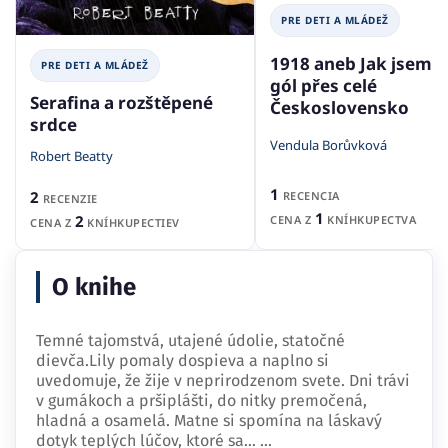
PRE DETI A MLÁDEŽ
1918 aneb Jak jsem d
PRE DETI A MLÁDEŽ
gól přes celé
Serafina a rozštěpené
Československo
srdce
Vendula Borůvková
Robert Beatty
1
2
RECENCIA
RECENZIE
1
2
CENA Z
KNÍHKUPECTVA
CENA Z
KNÍHKUPECTIEV
O knihe
Temné tajomstvá, utajené údolie, statočné
dievča.Lily pomaly dospieva a naplno si
uvedomuje, že žije v neprirodzenom svete. Dni trávi
v gumákoch a pršiplášti, do nitky premočená,
hladná a osamelá. Matne si spomína na láskavý
dotyk teplých lúčov, ktoré sa…
...