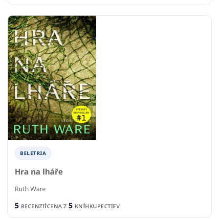
BELETRIA
Hra na lháře
Ruth Ware
5
5
RECENZIÍ
CENA Z
KNÍHKUPECTIEV