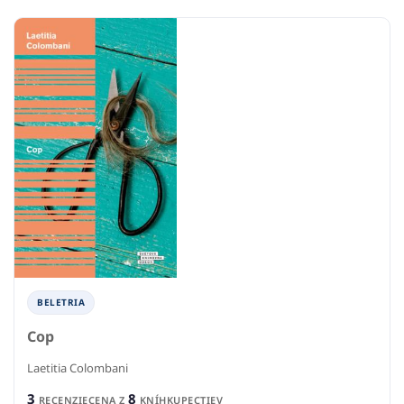
BELETRIA
Cop
Laetitia Colombani
3
8
RECENZIE
CENA Z
KNÍHKUPECTIEV