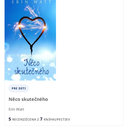
PRE DETI
Něco skutečného
Erin Watt
5
7
RECENZIÍ
CENA Z
KNÍHKUPECTIEV