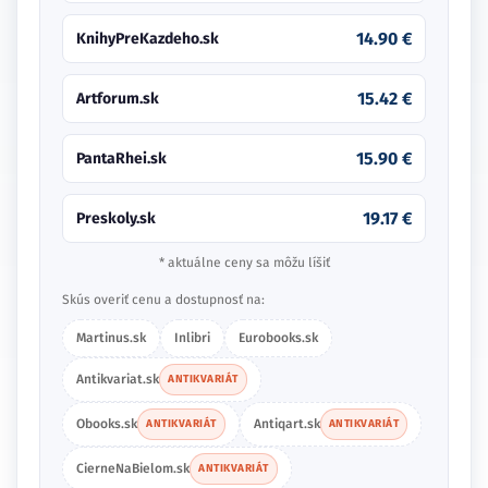
14.90 €
KnihyPreKazdeho.sk
15.42 €
Artforum.sk
15.90 €
PantaRhei.sk
19.17 €
Preskoly.sk
* aktuálne ceny sa môžu líšiť
Skús overiť cenu a dostupnosť na:
Martinus.sk
Inlibri
Eurobooks.sk
Antikvariat.sk
ANTIKVARIÁT
Obooks.sk
Antiqart.sk
ANTIKVARIÁT
ANTIKVARIÁT
CierneNaBielom.sk
ANTIKVARIÁT