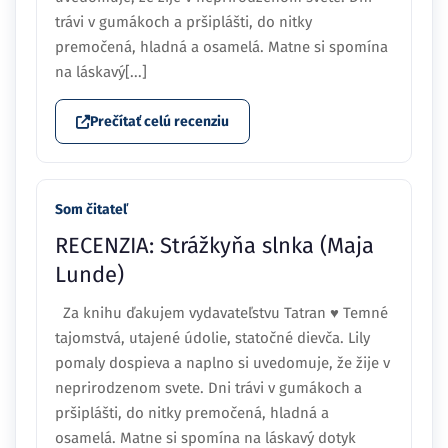
trávi v gumákoch a pršiplášti, do nitky
premočená, hladná a osamelá. Matne si spomína
na láskavý[...]
Prečítať celú recenziu
Som čitateľ
RECENZIA: Strážkyňa slnka (Maja
Lunde)
Za knihu ďakujem vydavateľstvu Tatran ♥ Temné
tajomstvá, utajené údolie, statočné dievča. Lily
pomaly dospieva a naplno si uvedomuje, že žije v
neprirodzenom svete. Dni trávi v gumákoch a
pršiplášti, do nitky premočená, hladná a
osamelá. Matne si spomína na láskavý dotyk