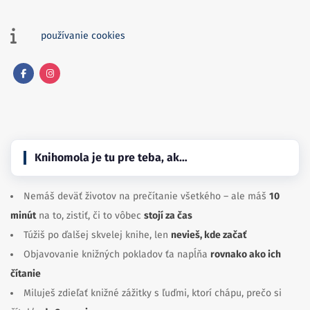
používanie cookies
Facebook
Instagram
Knihomola je tu pre teba, ak…
Nemáš deväť životov na prečítanie všetkého – ale máš
10
minút
na to, zistiť, či to vôbec
stojí za čas
Túžiš po ďalšej skvelej knihe, len
nevieš, kde začať
Objavovanie knižných pokladov ťa napĺňa
rovnako ako ich
čítanie
Miluješ zdieľať knižné zážitky s ľuďmi, ktorí chápu, prečo si