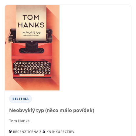
BELETRIA
Neobvyklý typ (něco málo povídek)
Tom Hanks
9
5
RECENZIÍ
CENA Z
KNÍHKUPECTIEV