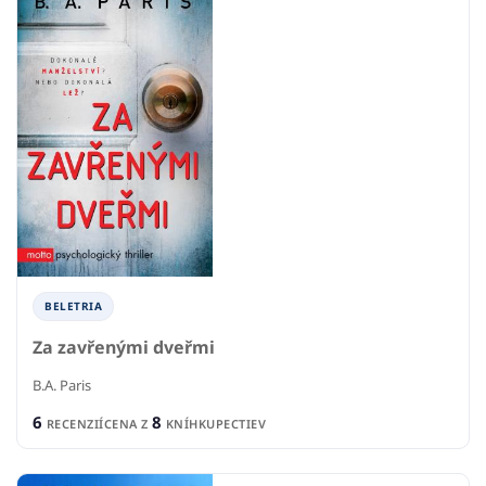
BELETRIA
Za zavřenými dveřmi
B.A. Paris
6
8
RECENZIÍ
CENA Z
KNÍHKUPECTIEV