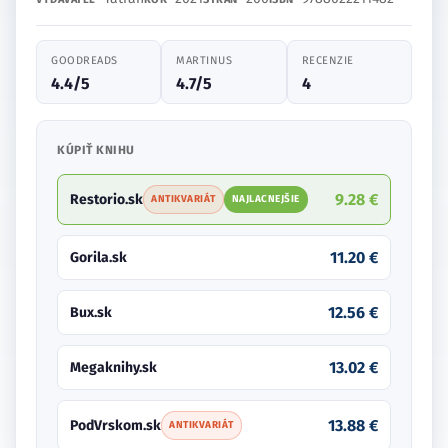
GOODREADS
MARTINUS
RECENZIE
4.4/5
4.7/5
4
KÚPIŤ KNIHU
9.28 €
Restorio.sk
ANTIKVARIÁT
NAJLACNEJŠIE
11.20 €
Gorila.sk
12.56 €
Bux.sk
13.02 €
Megaknihy.sk
13.88 €
PodVrskom.sk
ANTIKVARIÁT