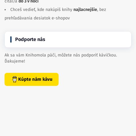
čítal/a
do 3 v noci
Chceš vedieť, kde nakúpiš knihy
najlacnejšie
, bez
prehľadávania desiatok e-shopov
Podporte nás
Ak sa vám Knihomola páči, môžete nás podporiť kávičkou.
Ďakujeme!
Kúpte nám kávu