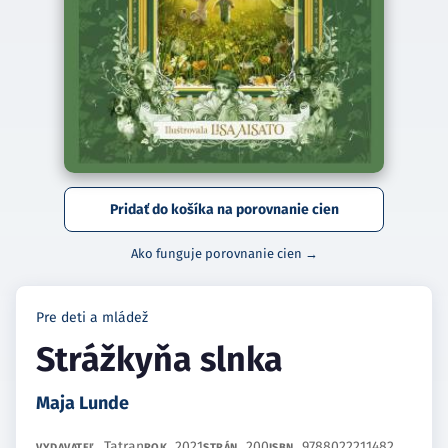
Pridať do košíka na porovnanie cien
Ako funguje porovnanie cien →
Pre deti a mládež
Strážkyňa slnka
Maja Lunde
Tatran
2021
200
9788022211482
VYDAVATEĽ
ROK
STRÁN
ISBN