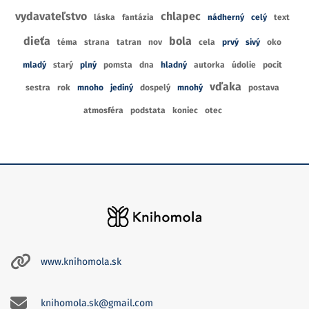
vydavateľstvo
chlapec
láska
fantázia
nádherný
celý
text
dieťa
bola
téma
strana
tatran
nov
cela
prvý
sivý
oko
mladý
starý
plný
pomsta
dna
hladný
autorka
údolie
pocit
vďaka
sestra
rok
mnoho
jediný
dospelý
mnohý
postava
atmosféra
podstata
koniec
otec
www.knihomola.sk
knihomola.sk@gmail.com