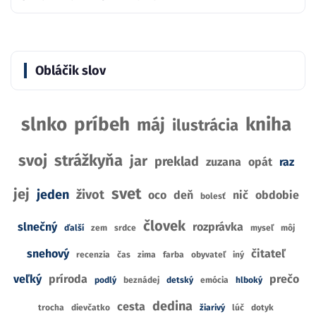
Obláčik slov
slnko
príbeh
kniha
máj
ilustrácia
svoj
strážkyňa
jar
preklad
zuzana
opát
raz
svet
jej
jeden
život
oco
deň
nič
obdobie
bolesť
človek
slnečný
rozprávka
ďalší
zem
srdce
myseľ
môj
snehový
čitateľ
recenzia
čas
zima
farba
obyvateľ
iný
veľký
príroda
prečo
podlý
beznádej
detský
emócia
hlboký
dedina
cesta
trocha
dievčatko
žiarivý
lúč
dotyk