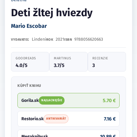
Deti žltej hviezdy
Mario Escobar
Lindeni
2021
9788056620663
VYDAVATEĽ
ROK
ISBN
GOODREADS
MARTINUS
RECENZIE
4.0/5
3.7/5
3
KÚPIŤ KNIHU
5.70 €
Gorila.sk
NAJLACNEJŠIE
7.16 €
Restorio.sk
ANTIKVARIÁT
10.89 €
Megaknihy.sk