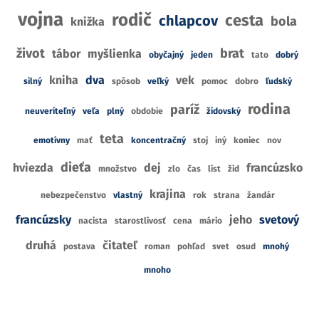
vojna
rodič
cesta
chlapcov
bola
knižka
život
brat
tábor
myšlienka
obyčajný
jeden
tato
dobrý
kniha
dva
vek
silný
spôsob
veľký
pomoc
dobro
ľudský
rodina
paríž
neuveriteľný
veľa
plný
obdobie
židovský
teta
emotívny
mať
koncentračný
stoj
iný
koniec
nov
dieťa
hviezda
dej
francúzsko
množstvo
zlo
čas
list
žid
krajina
nebezpečenstvo
vlastný
rok
strana
žandár
francúzsky
jeho
svetový
nacista
starostlivosť
cena
mário
druhá
čitateľ
postava
roman
pohľad
svet
osud
mnohý
mnoho