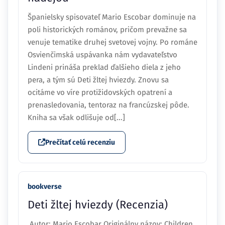
Španielsky spisovateľ Mario Escobar dominuje na
poli historických románov, pričom prevažne sa
venuje tematike druhej svetovej vojny. Po románe
Osvienčimská uspávanka nám vydavateľstvo
Lindeni prináša preklad ďalšieho diela z jeho
pera, a tým sú Deti žltej hviezdy. Znovu sa
ocitáme vo víre protižidovských opatrení a
prenasledovania, tentoraz na francúzskej pôde.
Kniha sa však odlišuje od[...]
Prečítať celú recenziu
bookverse
Deti žltej hviezdy (Recenzia)
Autor: Mario Escobar Originálny názov: Children