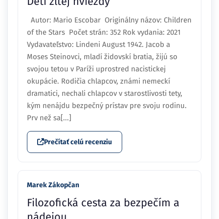
Deti žltej hviezdy
Autor: Mario Escobar Originálny názov: Children
of the Stars Počet strán: 352 Rok vydania: 2021
Vydavateľstvo: Lindeni August 1942. Jacob a
Moses Steinovci, mladí židovskí bratia, žijú so
svojou tetou v Paríži uprostred nacistickej
okupácie. Rodičia chlapcov, známi nemeckí
dramatici, nechali chlapcov v starostlivosti tety,
kým nenájdu bezpečný prístav pre svoju rodinu.
Prv než sa[...]
Prečítať celú recenziu
Marek Zákopčan
Filozofická cesta za bezpečím a
nádejou