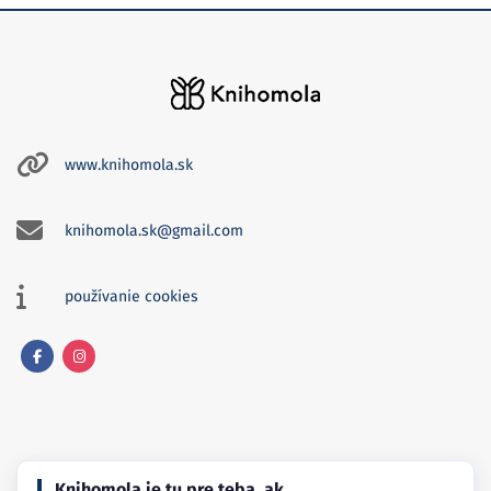
www.knihomola.sk
knihomola.sk@gmail.com
používanie cookies
Facebook
Instagram
Knihomola je tu pre teba, ak…