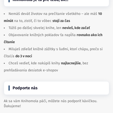
Nemáš deväť životov na prečítanie všetkého – ale máš
10
minút
na to, zistiť, či to vôbec
stojí za čas
Túžiš po ďalšej skvelej knihe, len
nevieš, kde začať
Objavovanie knižných pokladov ťa napĺňa
rovnako ako ich
čítanie
Miluješ zdieľať knižné zážitky s ľuďmi, ktorí chápu, prečo si
čítal/a
do 3 v noci
Chceš vedieť, kde nakúpiš knihy
najlacnejšie
, bez
prehľadávania desiatok e-shopov
Podporte nás
Ak sa vám Knihomola páči, môžete nás podporiť kávičkou.
Ďakujeme!