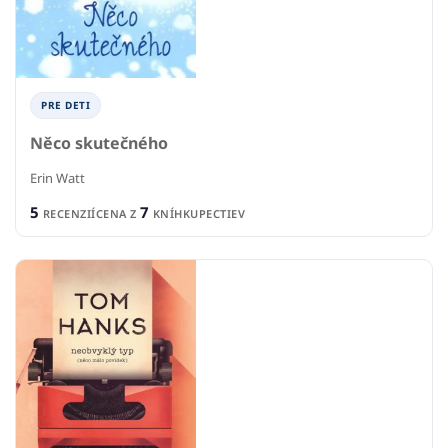
PRE DETI
Něco skutečného
Erin Watt
5
7
RECENZIÍ
CENA Z
KNÍHKUPECTIEV