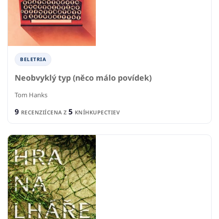
BELETRIA
Neobvyklý typ (něco málo povídek)
Tom Hanks
9
5
RECENZIÍ
CENA Z
KNÍHKUPECTIEV