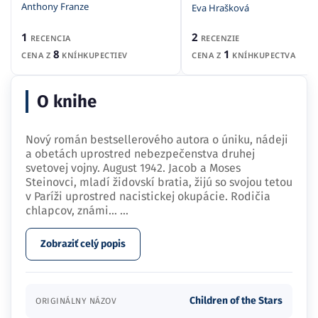
Anthony Franze
Eva Hrašková
1
2
RECENCIA
RECENZIE
8
1
CENA Z
KNÍHKUPECTIEV
CENA Z
KNÍHKUPECTVA
O knihe
Nový román bestsellerového autora o úniku, nádeji
a obetách uprostred nebezpečenstva druhej
svetovej vojny. August 1942. Jacob a Moses
Steinovci, mladí židovskí bratia, žijú so svojou tetou
v Paríži uprostred nacistickej okupácie. Rodičia
chlapcov, známi…
...
Zobraziť celý popis
Children of the Stars
ORIGINÁLNY NÁZOV