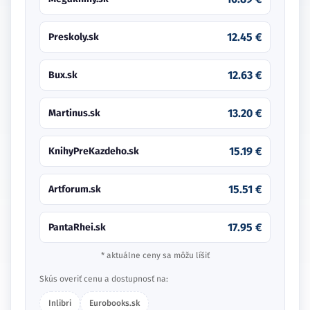
12.45 €
Preskoly.sk
12.63 €
Bux.sk
13.20 €
Martinus.sk
15.19 €
KnihyPreKazdeho.sk
15.51 €
Artforum.sk
17.95 €
PantaRhei.sk
* aktuálne ceny sa môžu líšiť
Skús overiť cenu a dostupnosť na:
Inlibri
Eurobooks.sk