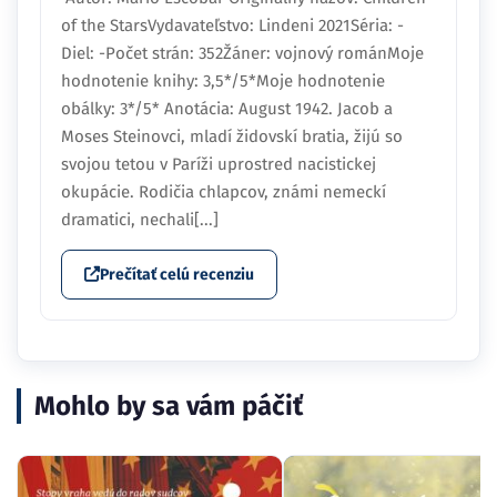
of the StarsVydavateľstvo: Lindeni 2021Séria: -
Diel: -Počet strán: 352Žáner: vojnový románMoje
hodnotenie knihy: 3,5*/5*Moje hodnotenie
obálky: 3*/5* Anotácia: August 1942. Jacob a
Moses Steinovci, mladí židovskí bratia, žijú so
svojou tetou v Paríži uprostred nacistickej
okupácie. Rodičia chlapcov, známi nemeckí
dramatici, nechali[...]
Prečítať celú recenziu
Mohlo by sa vám páčiť