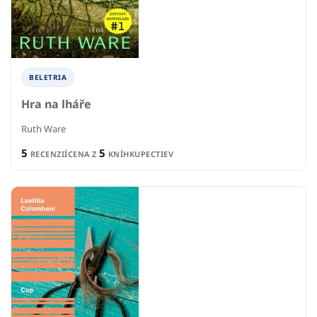
BELETRIA
Hra na lháře
Ruth Ware
5
5
RECENZIÍ
CENA Z
KNÍHKUPECTIEV