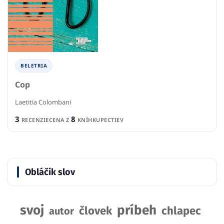
BELETRIA
Cop
Laetitia Colombani
3
8
RECENZIE
CENA Z
KNÍHKUPECTIEV
Obláčik slov
svoj
príbeh
človek
chlapec
autor