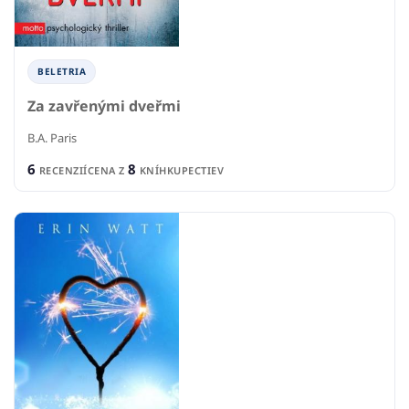
BELETRIA
Za zavřenými dveřmi
B.A. Paris
6
8
RECENZIÍ
CENA Z
KNÍHKUPECTIEV