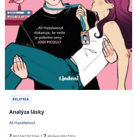
BELETRIA
Analýza lásky
Ali Hazelwood
2
7
RECENZIE
CENA Z
KNÍHKUPECTIEV