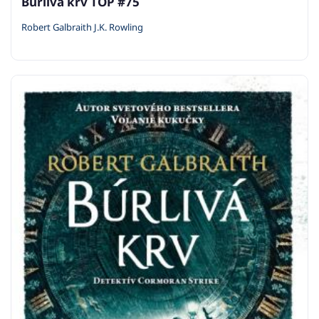
Búrlivá krv TOP #75
Robert Galbraith J.K. Rowling