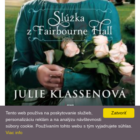
Tento web používa na poskytovanie služieb,
Zatvoriť
personalizáciu reklám a na analýzu návštevnosti
📨
súbory cookie. Používaním tohto webu s tým vyjadrujete súhlas.
Viac info
BELETRIA