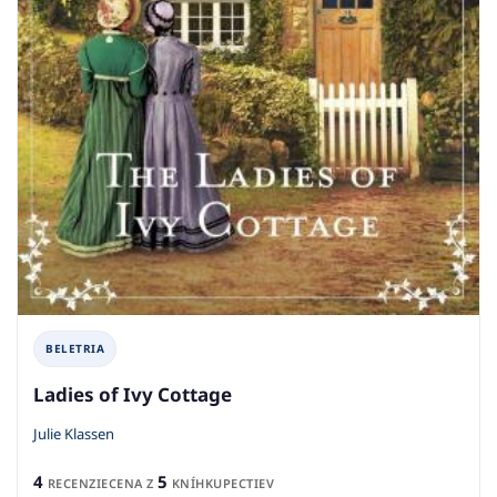
BELETRIA
Ladies of Ivy Cottage
Julie Klassen
4
5
RECENZIE
CENA Z
KNÍHKUPECTIEV