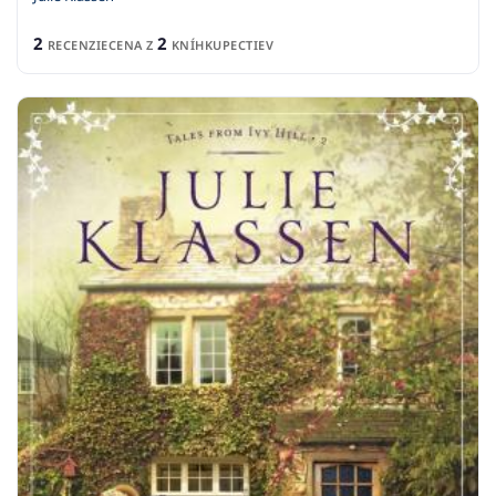
2
2
RECENZIE
CENA Z
KNÍHKUPECTIEV