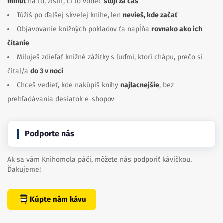
minút
na to, zistiť, či to vôbec
stojí za čas
Túžiš po ďalšej skvelej knihe, len
nevieš, kde začať
Objavovanie knižných pokladov ťa napĺňa
rovnako ako ich
čítanie
Miluješ zdieľať knižné zážitky s ľuďmi, ktorí chápu, prečo si
čítal/a
do 3 v noci
Chceš vedieť, kde nakúpiš knihy
najlacnejšie
, bez
prehľadávania desiatok e-shopov
Podporte nás
Ak sa vám Knihomola páči, môžete nás podporiť kávičkou.
Ďakujeme!
Kúpte nám kávu