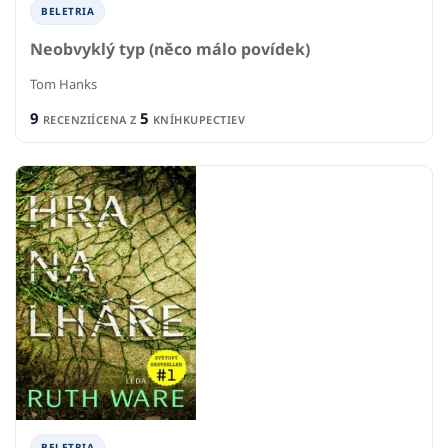
BELETRIA
Neobvyklý typ (něco málo povídek)
Tom Hanks
9
5
RECENZIÍ
CENA Z
KNÍHKUPECTIEV
BELETRIA