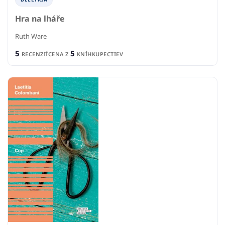
Hra na lháře
Ruth Ware
5
5
RECENZIÍ
CENA Z
KNÍHKUPECTIEV