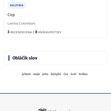
BELETRIA
Cop
Laetitia Colombani
3
8
RECENZIE
CENA Z
KNÍHKUPECTIEV
Obláčik slov
príbeh
moja
jeho
bohyňa
čas
kráľ
hrdina