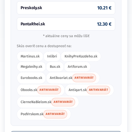
10.21 €
Preskoly.sk
12.30 €
PantaRhei.sk
* aktuálne ceny sa môžu líšiť
Skús overiť cenu a dostupnosť na:
Martinus.sk
Inlibri
KnihyPreKazdeho.sk
Megaknihy.sk
Bux.sk
Artforum.sk
Eurobooks.sk
Antikvariat.sk
ANTIKVARIÁT
Obooks.sk
Antiqart.sk
ANTIKVARIÁT
ANTIKVARIÁT
CierneNaBielom.sk
ANTIKVARIÁT
PodVrskom.sk
ANTIKVARIÁT