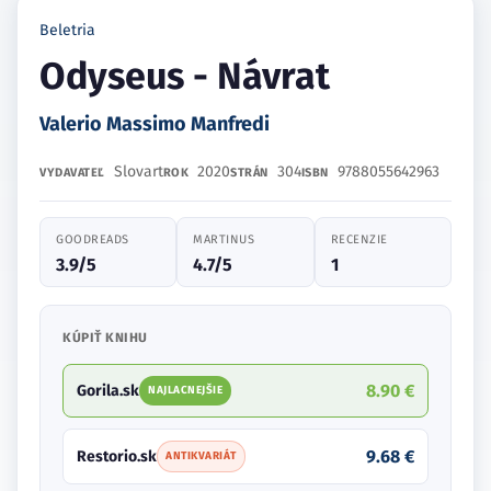
Beletria
Odyseus - Návrat
Valerio Massimo Manfredi
Slovart
2020
304
9788055642963
VYDAVATEĽ
ROK
STRÁN
ISBN
GOODREADS
MARTINUS
RECENZIE
3.9/5
4.7/5
1
KÚPIŤ KNIHU
8.90 €
Gorila.sk
NAJLACNEJŠIE
9.68 €
Restorio.sk
ANTIKVARIÁT