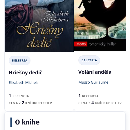
BELETRIA
BELETRIA
Volání anděla
Hriešny dedič
Musso Guillaume
Elizabeth Michels
1
1
RECENCIA
RECENCIA
4
2
CENA Z
KNÍHKUPECTIEV
CENA Z
KNÍHKUPECTIEV
O knihe