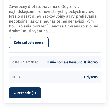
Záverečný diel rozprávania o Odyseovi,
najľudskejšom hrdinovi starých gréckych mýtov.
Prešlo desať dlhých rokov vojny a krviprelievania,
nepokojnej lásky a neuhasiteľnej nenávisti, kým
boli Trójania porazení. Teraz sa Odyseus so svojimi
druhmi musí vydať na…
...
Zobraziť celý popis
Il mio nome è Nessuno: Il ritorno
ORIGINÁLNY NÁZOV
Odyseus
SÉRIA
Recenzie (1)