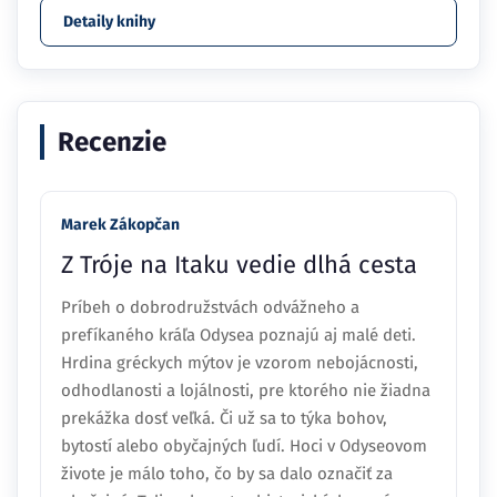
Detaily knihy
Recenzie
Marek Zákopčan
Z Tróje na Itaku vedie dlhá cesta
Príbeh o dobrodružstvách odvážneho a
prefíkaného kráľa Odysea poznajú aj malé deti.
Hrdina gréckych mýtov je vzorom nebojácnosti,
odhodlanosti a lojálnosti, pre ktorého nie žiadna
prekážka dosť veľká. Či už sa to týka bohov,
bytostí alebo obyčajných ľudí. Hoci v Odyseovom
živote je málo toho, čo by sa dalo označiť za