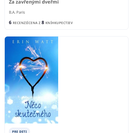
Za zavřenými dveřmi
B.A. Paris
6
8
RECENZIÍ
CENA Z
KNÍHKUPECTIEV
PRE DETI