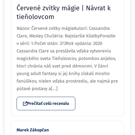
Červené zvitky mágie | Návrat k
tieňolovcom
Názov: Červené zvitky mágieAutori: Cassandra
Clare, Wesley ChuSéria: Najstaršie kliatbyPoradie
v sérii: 1.Počet strán: 373Rok vydania: 2020
Cassandra Clare sa preslávila vďaka vytvoreniu
magického sveta Tieňolovcov, potomkov anjelov,
ktorí chránia náš svet pred démonmi. V žánri
young adult fantasy si jej knihy získali mnoho
fanúšikov, nielen vďaka prostrediu, ale najmä pre
pútavé postavy a[...]
Prečítať celú recenziu
Marek Zákopčan