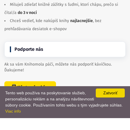
Miluješ zdieľať knižné zážitky s ľuďmi, ktorí chápu, prečo si
čítal/a
do 3 v noci
Chceš vedieť, kde nakúpiš knihy
najlacnejšie
, bez
prehľadávania desiatok e-shopov
Podporte nás
Ak sa vám Knihomola páči, môžete nás podporiť kávičkou.
Ďakujeme!
Kúpte nám kávu
Tento web používa na poskytovanie služieb,
Zatvoriť
personalizáciu reklám a na analýzu návštevnosti
📨
súbory cookie. Používaním tohto webu s tým vyjadrujete súhlas.
Viac info