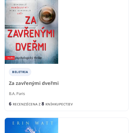
BELETRIA
Za zavřenými dveřmi
B.A. Paris
6
8
RECENZIÍ
CENA Z
KNÍHKUPECTIEV