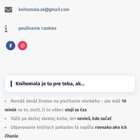
knihomola.sk@gmail.com
používanie cookies
Facebook
Instagram
Knihomola je tu pre teba, ak…
Nemáš deväť životov na prečítanie všetkého – ale máš
10
minút
na to, zistiť, či to vôbec
stojí za čas
Túžiš po ďalšej skvelej knihe, len
nevieš, kde začať
Objavovanie knižných pokladov ťa napĺňa
rovnako ako ich
čítanie