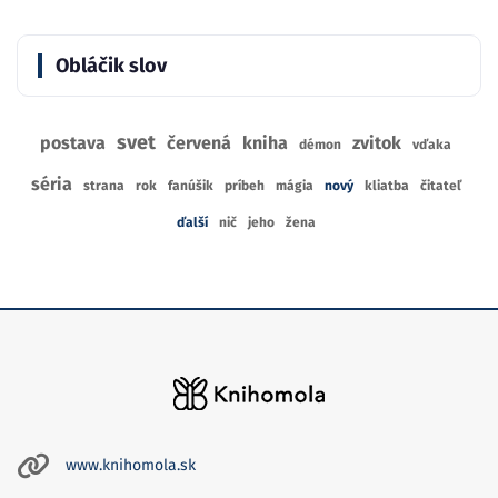
Obláčik slov
svet
postava
červená
kniha
zvitok
démon
vďaka
séria
strana
rok
fanúšik
príbeh
mágia
nový
kliatba
čitateľ
ďalší
nič
jeho
žena
www.knihomola.sk