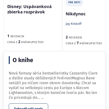
PRE DETI
Disney: Uspávanková
zbierka rozprávok
Nikdynoc
Jay Kristoff
1
RECENCIA
2
RECENZIE
2
CENA Z
KNÍHKUPECTIEV
7
CENA Z
KNÍHKUPECTIEV
O knihe
Nová fantasy séria bestselleristky Cassandry Clare
a ďalšie osudy obľúbených hrdinov!Magnus Bane
netúžil po ničom inom okrem dovolenky. Chcel sa
vydať na veľkolepú cestu po Európe s Alecom
Lightwoodom, s ktorým konečne tvoria pár. No len
čo pricestujú do…
...
Zobraziť celý popis