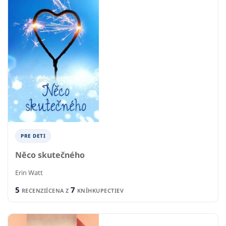
PRE DETI
Něco skutečného
Erin Watt
5
7
RECENZIÍ
CENA Z
KNÍHKUPECTIEV