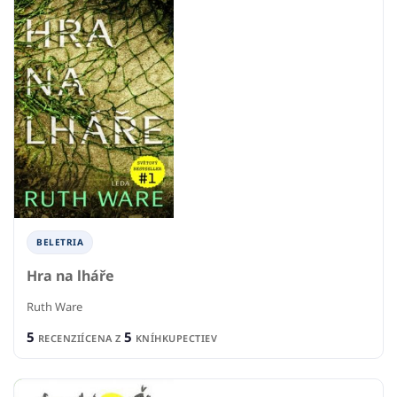
BELETRIA
Hra na lháře
Ruth Ware
5
5
RECENZIÍ
CENA Z
KNÍHKUPECTIEV