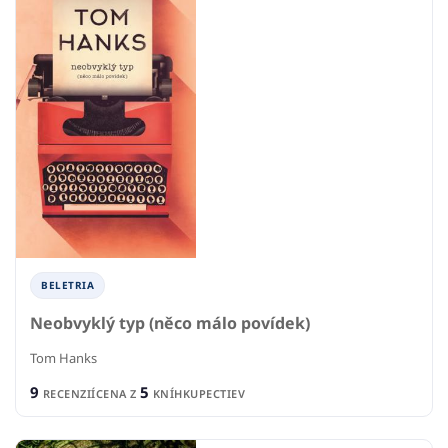
BELETRIA
Neobvyklý typ (něco málo povídek)
Tom Hanks
9
5
RECENZIÍ
CENA Z
KNÍHKUPECTIEV