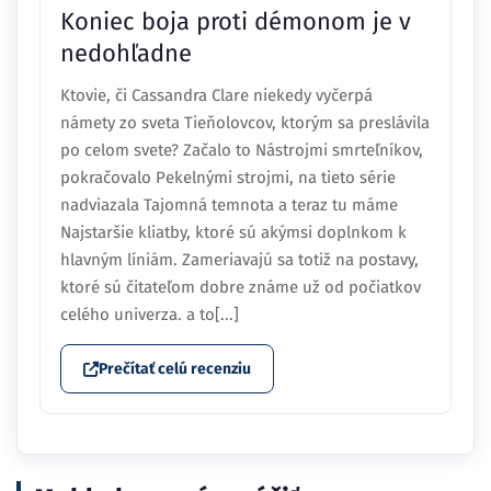
Koniec boja proti démonom je v
nedohľadne
Ktovie, či Cassandra Clare niekedy vyčerpá
námety zo sveta Tieňolovcov, ktorým sa preslávila
po celom svete? Začalo to Nástrojmi smrteľníkov,
pokračovalo Pekelnými strojmi, na tieto série
nadviazala Tajomná temnota a teraz tu máme
Najstaršie kliatby, ktoré sú akýmsi doplnkom k
hlavným líniám. Zameriavajú sa totiž na postavy,
ktoré sú čitateľom dobre známe už od počiatkov
celého univerza. a to[...]
Prečítať celú recenziu