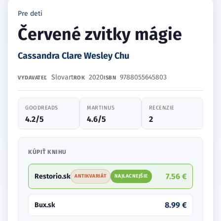
Pre deti
Červené zvitky mágie
Cassandra Clare Wesley Chu
Slovart
2020
9788055645803
VYDAVATEĽ
ROK
ISBN
GOODREADS
MARTINUS
RECENZIE
4.2/5
4.6/5
2
KÚPIŤ KNIHU
7.56 €
Restorio.sk
ANTIKVARIÁT
NAJLACNEJŠIE
8.99 €
Bux.sk