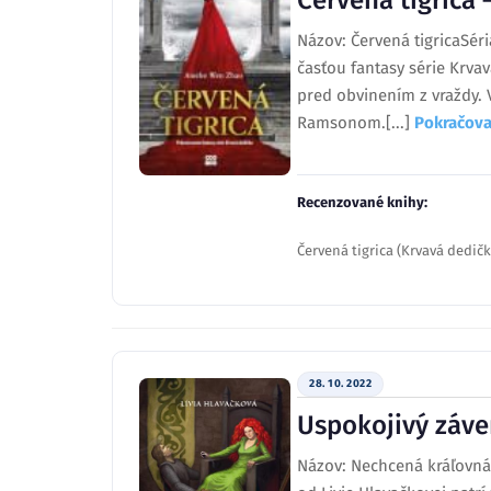
Červená tigrica 
Názov: Červená tigricaSér
časťou fantasy série Krva
pred obvinením z vraždy. 
Ramsonom.[...]
Pokračova
Recenzované knihy:
Červená tigrica (Krvavá dedič
28. 10. 2022
Uspokojivý záve
Názov: Nechcená kráľovnáSé