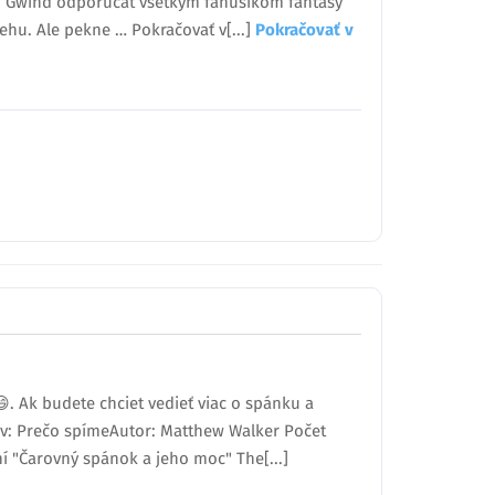
m Gwind odporúčať všetkým fanúšikom fantasy
behu. Ale pekne … Pokračovať v[...]
Pokračovať v
😄. Ak budete chciet vedieť viac o spánku a
ov: Prečo spímeAutor: Matthew Walker Počet
ní "Čarovný spánok a jeho moc" The[...]