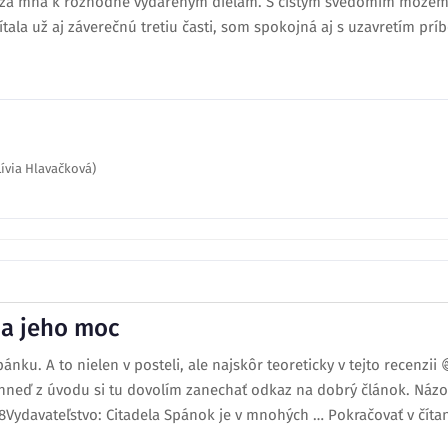
rí za mňa k rozhodne vydareným dielam. S čistým svedomím môže
tala už aj záverečnú tretiu časti, som spokojná aj s uzavretím prí
ívia Hlavačková)
 a jeho moc
ku. A to nielen v posteli, ale najskôr teoreticky v tejto recenzii 
 hneď z úvodu si tu dovolím zanechať odkaz na dobrý článok. Náz
18Vydavateľstvo: Citadela Spánok je v mnohých … Pokračovať v číta