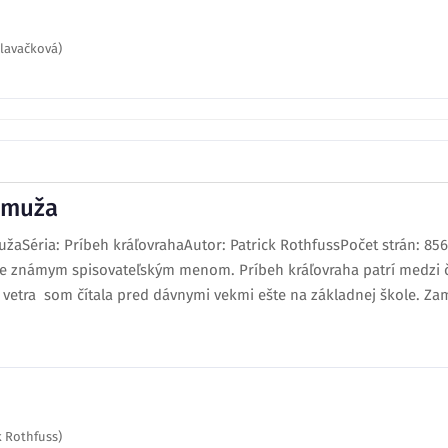
Hlavačková)
 muža
aSéria: Príbeh kráľovrahaAutor: Patrick RothfussPočet strán: 856V
re známym spisovateľským menom. Príbeh kráľovraha patrí medzi 
 vetra som čítala pred dávnymi vekmi ešte na základnej škole. Zamil
 Rothfuss)