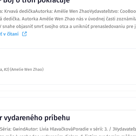
– Boj o trón pokračuje
ia: Krvavá dedičkaAutorka: Amélie Wen ZhaoVydavateľstvo: CooBooR
vá dedička. Autorka Amélie Wen Zhao nás v úvodnej časti zoznámi
V snahe objasniť smrť svojho otca a uniknúť prenasledovaniu pre je
ť v čítaní
ka, #2) (Amelie Wen Zhao)
r vydareného príbehu
ria: GwindAutor: Livia HlavačkováPoradie v sérii: 3. / 3Vydavateľs