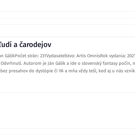
ľudí a čarodejov
án GálikPočet strán: 231Vydavateľstvo: Artis OmnisRok vydania: 20
 Odvrhnutí. Autorom je Ján Gálik a ide o slovenský fantasy počin, 
 bez presahov do dystópie či YA a mňa vždy teší, keď aj u nás vznik