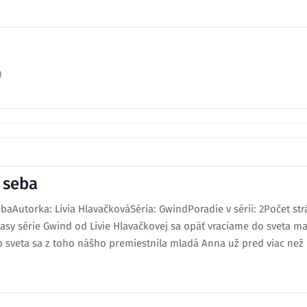
)
 seba
baAutorka: Livia HlavačkováSéria: GwindPoradie v sérii: 2Počet str
asy série Gwind od Livie Hlavačkovej sa opäť vraciame do sveta m
o sveta sa z toho nášho premiestnila mladá Anna už pred viac než 