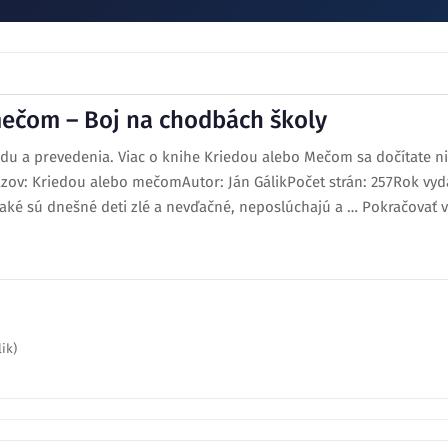
ečom – Boj na chodbách školy
 a prevedenia. Viac o knihe Kriedou alebo Mečom sa dočítate niž
zov: Kriedou alebo mečomAutor: Ján GálikPočet strán: 257Rok vyda
, aké sú dnešné deti zlé a nevďačné, neposlúchajú a … Pokračovať v
ik)