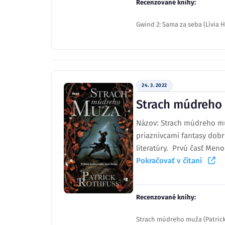
Recenzované knihy:
Gwind 2: Sama za seba (Lívia 
24. 3. 2022
Strach múdreho
Názov: Strach múdreho muž
priaznivcami fantasy dob
literatúry. Prvú časť Meno
Pokračovať v čítaní
Recenzované knihy:
Strach múdreho muža (Patrick