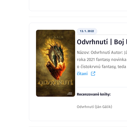
13. 1. 2022
Odvrhnutí | Boj 
Názov: Odvrhnutí Autor: J
roka 2021 fantasy novinka
o čistokrvnú fantasy, teda
čítaní
Recenzované knihy:
Odvrhnutí (Ján Gálik)