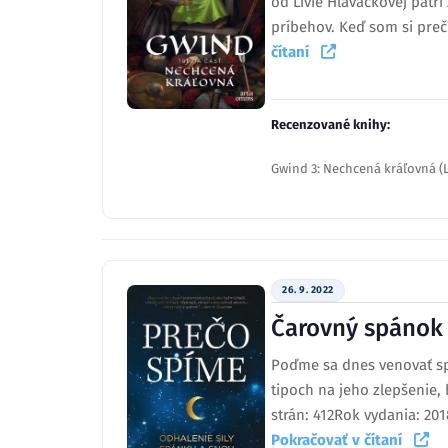
od Livie Hlavačkovej pat
príbehov. Keď som si prečí
čítaní
Recenzované knihy:
Gwind 3: Nechcená kráľovná (L
26. 9. 2022
Čarovný spánok
Poďme sa dnes venovať spán
tipoch na jeho zlepšenie,
strán: 412Rok vydania: 20
Pokračovať v čítaní