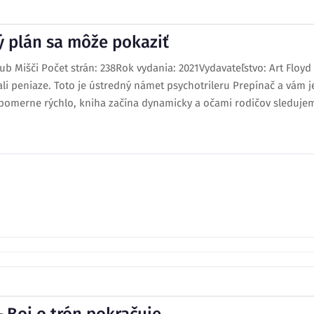
ý plán sa môže pokaziť
b Mišči Počet strán: 238Rok vydania: 2021Vydavateľstvo: Art Floyd
ali peniaze. Toto je ústredný námet psychotrileru Prepínač a vám j
pomerne rýchlo, kniha začína dynamicky a očami rodičov sledujeme