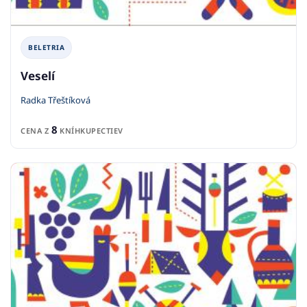
BELETRIA
Veselí
Radka Třeštíková
8
CENA Z
KNÍHKUPECTIEV