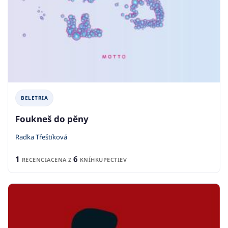
BELETRIA
Foukneš do pěny
Radka Třeštíková
1
6
RECENCIA
CENA Z
KNÍHKUPECTIEV