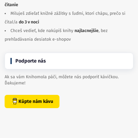
čítanie
Miluješ zdieľať knižné zážitky s ľuďmi, ktorí chápu, prečo si
čítal/a
do 3 v noci
Chceš vedieť, kde nakúpiš knihy
najlacnejšie
, bez
prehľadávania desiatok e-shopov
Podporte nás
Ak sa vám Knihomola páči, môžete nás podporiť kávičkou.
Ďakujeme!
Kúpte nám kávu