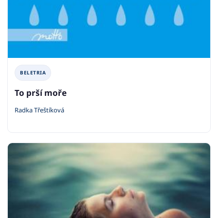
BELETRIA
To prší moře
Radka Třeštíková