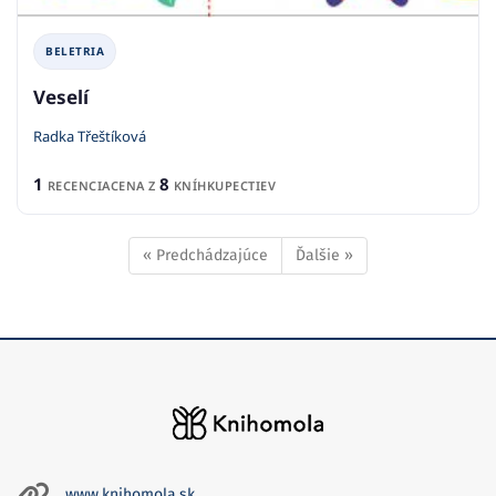
BELETRIA
Veselí
Radka Třeštíková
1
8
RECENCIA
CENA Z
KNÍHKUPECTIEV
« Predchádzajúce
Ďalšie »
www.knihomola.sk