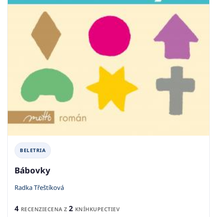
BELETRIA
Bábovky
Radka Třeštíková
4
2
RECENZIE
CENA Z
KNÍHKUPECTIEV