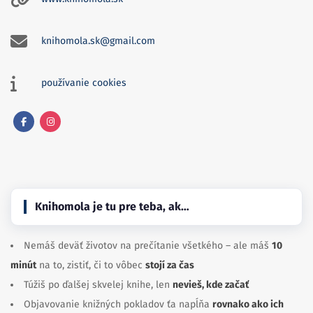
knihomola.sk@gmail.com
používanie cookies
Facebook
Instagram
Knihomola je tu pre teba, ak…
Nemáš deväť životov na prečítanie všetkého – ale máš
10
minút
na to, zistiť, či to vôbec
stojí za čas
Túžiš po ďalšej skvelej knihe, len
nevieš, kde začať
Objavovanie knižných pokladov ťa napĺňa
rovnako ako ich