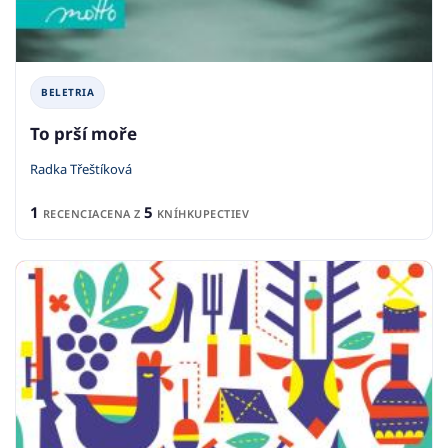
BELETRIA
To prší moře
Radka Třeštíková
1
5
RECENCIA
CENA Z
KNÍHKUPECTIEV