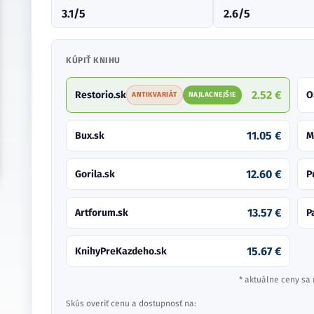
3.1/5
2.6/5
KÚPIŤ KNIHU
2.52 €
Restorio.sk
O
ANTIKVARIÁT
NAJLACNEJŠIE
11.05 €
Bux.sk
M
12.60 €
Gorila.sk
P
13.57 €
Artforum.sk
P
15.67 €
KnihyPreKazdeho.sk
* aktuálne ceny sa 
Skús overiť cenu a dostupnosť na: