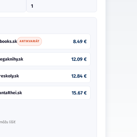
1
8.49 €
books.sk
ANTIKVARIÁT
12.09 €
egaknihy.sk
12.84 €
reskoly.sk
15.67 €
antaRhei.sk
môžu líšiť