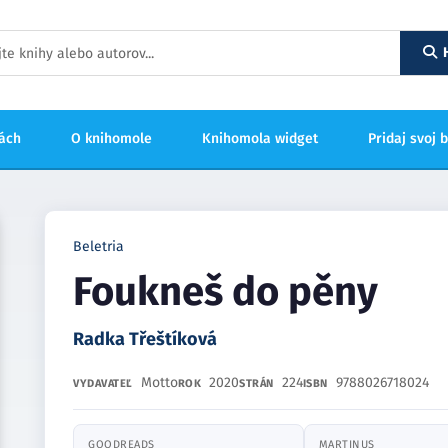
hách
O knihomole
Knihomola widget
Pridaj svoj 
Beletria
Foukneš do pěny
Radka Třeštíková
Motto
2020
224
9788026718024
VYDAVATEĽ
ROK
STRÁN
ISBN
GOODREADS
MARTINUS