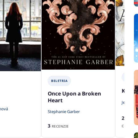
BELETR
BELETRIA
Králov
Once Upon a Broken
Heart
Jennifer
nová
Stephanie Garber
2
RECENZ
3
CENA Z
RECENZIE