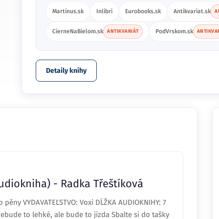
Martinus.sk
Inlibri
Eurobooks.sk
Antikvariat.sk
A
CierneNaBielom.sk
PodVrskom.sk
ANTIKVARIÁT
ANTIKVA
Detaily knihy
udiokniha) - Radka Třeštíková
o pěny VYDAVATEĽSTVO: Voxi DĹŽKA AUDIOKNIHY: 7
ude to lehké, ale bude to jízda Sbalte si do tašky