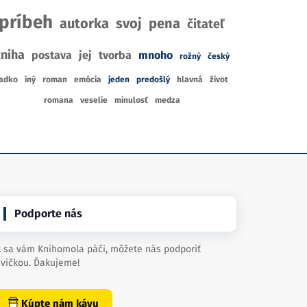
príbeh
autorka
svoj
pena
čitateľ
niha
postava
jej
tvorba
mnoho
rožný
český
adko
iný
roman
emócia
jeden
predošlý
hlavná
život
romana
veselie
minulosť
medza
Podporte nás
 sa vám Knihomola páči, môžete nás podporiť
vičkou. Ďakujeme!
Kúpte nám kávu