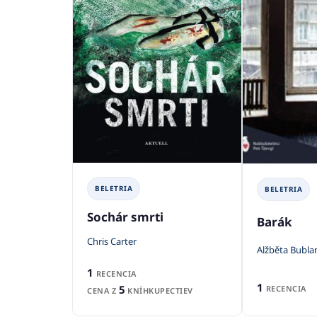
BELETRIA
BELETRIA
Sochár smrti
Barák
Chris Carter
Alžběta Bubla
1
RECENCIA
1
5
RECENCIA
CENA Z
KNÍHKUPECTIEV