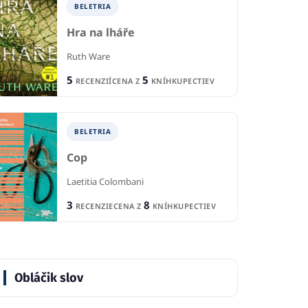
BELETRIA
Hra na lháře
Ruth Ware
5
5
RECENZIÍ
CENA Z
KNÍHKUPECTIEV
BELETRIA
Cop
Laetitia Colombani
3
8
RECENZIE
CENA Z
KNÍHKUPECTIEV
Obláčik slov