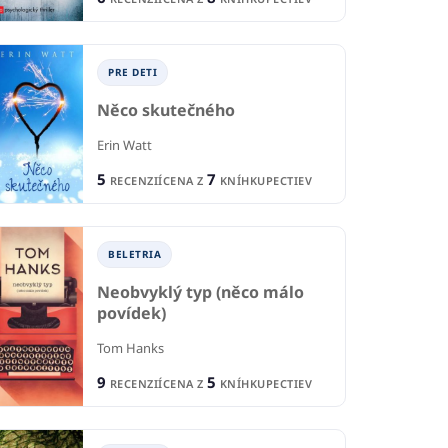
PRE DETI
Něco skutečného
Erin Watt
5
7
RECENZIÍ
CENA Z
KNÍHKUPECTIEV
IA
BELETRIA
BELETRIA
B
Neobvyklý typ (něco málo
ství těla a ohně
Dokonalé prekvapenie
Ma
povídek)
 L. Armentrout
Sophie Kinsella
Lia
Tom Hanks
9
5
2
1
RECENZIÍ
CENA Z
KNÍHKUPECTIEV
IE
RECENZIE
R
6
2
KNÍHKUPECTIEV
CENA Z
KNÍHKUPECTIEV
CE