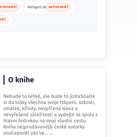
Antiqart.sk
NTIKVARIÁT
ANTIKVARIÁT
RIÁT
O knihe
Nebude to lehké, ale bude to jízdaSbalte
si do tašky všechna svoje trápení, úzkosti,
zmatek, křivdy, nevyřčená slova a
nevyřešené záležitosti a vydejte se spolu s
hlavní hrdinkou na svoji vlastní cestu.
Kniha nejprodávanější české autorky
současnosti vás ve…
...