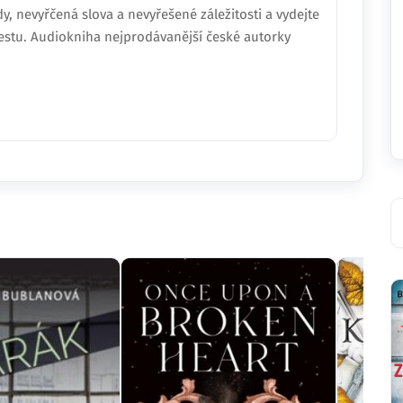
dy, nevyřčená slova a nevyřešené záležitosti a vydejte
 cestu. Audiokniha nejprodávanější české autorky