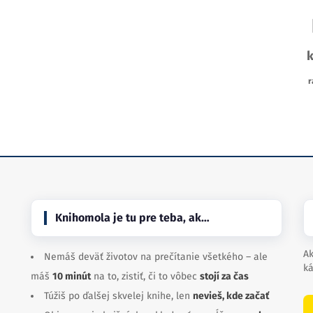
k
r
Knihomola je tu pre teba, ak…
Ak
Nemáš deväť životov na prečítanie všetkého – ale
ká
máš
10 minút
na to, zistiť, či to vôbec
stojí za čas
Túžiš po ďalšej skvelej knihe, len
nevieš, kde začať