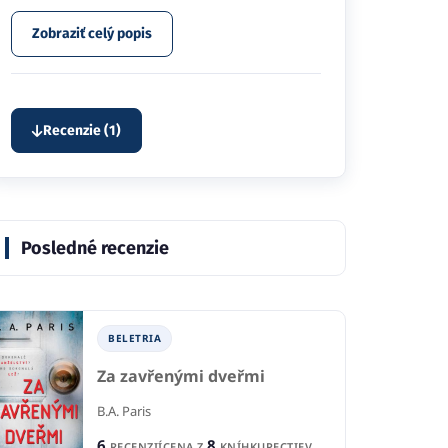
Zobraziť celý popis
Recenzie (1)
Posledné recenzie
BELETRIA
Za zavřenými dveřmi
B.A. Paris
6
8
RECENZIÍ
CENA Z
KNÍHKUPECTIEV