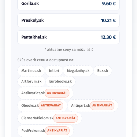
9.60 €
Gorila.sk
10.21 €
Preskoly.sk
12.30 €
PantaRhei.sk
* aktuálne ceny sa môžu líšiť
Skús overiť cenu a dostupnosť na:
Martinus.sk
Inlibri
Megaknihy.sk
Bux.sk
Artforum.sk
Eurobooks.sk
Antikvariat.sk
ANTIKVARIÁT
Obooks.sk
Antiqart.sk
ANTIKVARIÁT
ANTIKVARIÁT
CierneNaBielom.sk
ANTIKVARIÁT
PodVrskom.sk
ANTIKVARIÁT