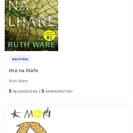
BELETRIA
Hra na lháře
Ruth Ware
5
5
RECENZIÍ
CENA Z
KNÍHKUPECTIEV