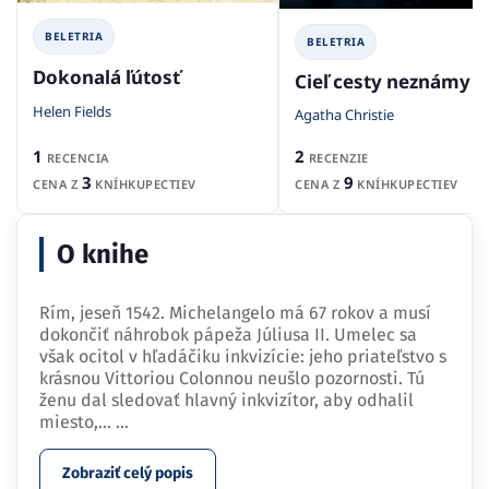
BELETRIA
BELETRIA
Dokonalá ľútosť
Cieľ cesty neznámy
Helen Fields
Agatha Christie
1
2
RECENCIA
RECENZIE
3
9
CENA Z
KNÍHKUPECTIEV
CENA Z
KNÍHKUPECTIEV
O knihe
Rím, jeseň 1542. Michelangelo má 67 rokov a musí
dokončiť náhrobok pápeža Júliusa II. Umelec sa
však ocitol v hľadáčiku inkvizície: jeho priateľstvo s
krásnou Vittoriou Colonnou neušlo pozornosti. Tú
ženu dal sledovať hlavný inkvizítor, aby odhalil
miesto,…
...
Zobraziť celý popis