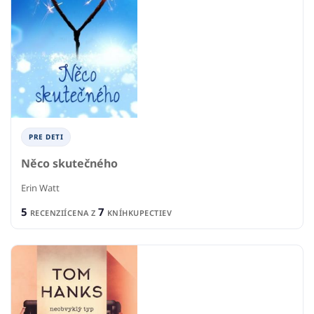
PRE DETI
Něco skutečného
Erin Watt
5
7
RECENZIÍ
CENA Z
KNÍHKUPECTIEV