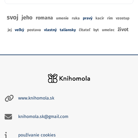
svoj
jeho
romana
umenie
ruka
pravý
kacír
rím
vzostup
život
jej
veľký
postava
vlastný
taliansky
čitateľ
byt
umelec
www.knihomola.sk
knihomola.sk@gmail.com
používanie cookies