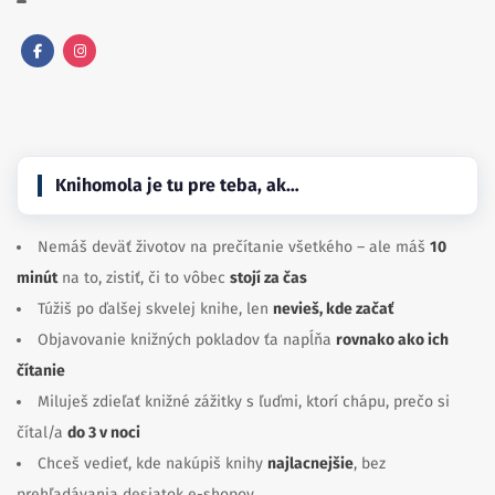
Facebook
Instagram
Knihomola je tu pre teba, ak…
Nemáš deväť životov na prečítanie všetkého – ale máš
10
minút
na to, zistiť, či to vôbec
stojí za čas
Túžiš po ďalšej skvelej knihe, len
nevieš, kde začať
Objavovanie knižných pokladov ťa napĺňa
rovnako ako ich
čítanie
Miluješ zdieľať knižné zážitky s ľuďmi, ktorí chápu, prečo si
čítal/a
do 3 v noci
Chceš vedieť, kde nakúpiš knihy
najlacnejšie
, bez
prehľadávania desiatok e-shopov