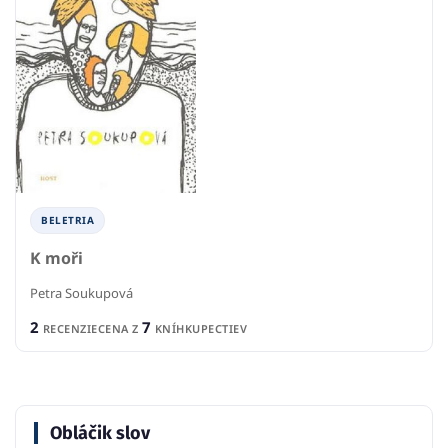
BELETRIA
K moři
Petra Soukupová
2
7
RECENZIE
CENA Z
KNÍHKUPECTIEV
Obláčik slov