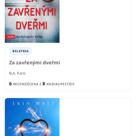
BELETRIA
Za zavřenými dveřmi
B.A. Paris
6
8
RECENZIÍ
CENA Z
KNÍHKUPECTIEV