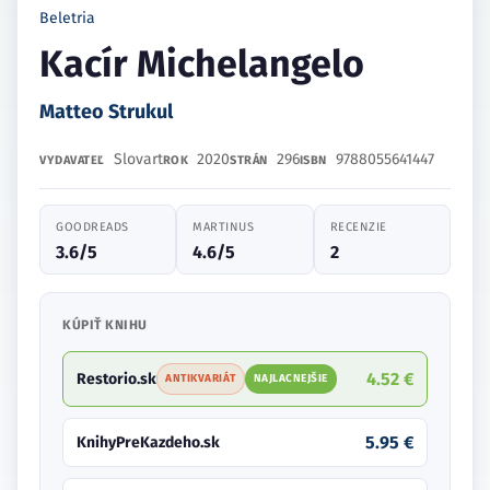
Beletria
Kacír Michelangelo
Matteo Strukul
Slovart
2020
296
9788055641447
VYDAVATEĽ
ROK
STRÁN
ISBN
GOODREADS
MARTINUS
RECENZIE
3.6/5
4.6/5
2
KÚPIŤ KNIHU
4.52 €
Restorio.sk
ANTIKVARIÁT
NAJLACNEJŠIE
5.95 €
KnihyPreKazdeho.sk