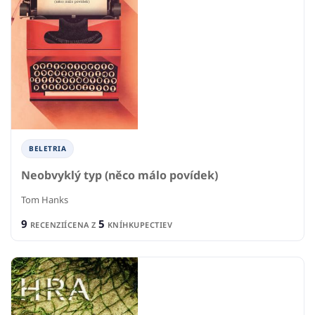
BELETRIA
Neobvyklý typ (něco málo povídek)
Tom Hanks
9
5
RECENZIÍ
CENA Z
KNÍHKUPECTIEV