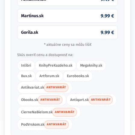
9.99 €
Martinus.sk
9.99 €
Gorila.sk
* aktuálne ceny sa môžu líšiť
Skús overiť cenu a dostupnosť na:
Inlibri
KnihyPreKazdeho.sk
Megaknihy.sk
Bux.sk
Artforum.sk
Eurobooks.sk
Antikvariat.sk
ANTIKVARIÁT
Obooks.sk
Antiqart.sk
ANTIKVARIÁT
ANTIKVARIÁT
CierneNaBielom.sk
ANTIKVARIÁT
PodVrskom.sk
ANTIKVARIÁT