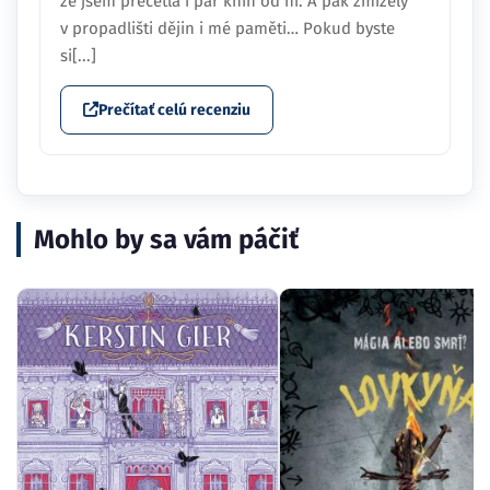
že jsem přečetla i pár knih od ní. A pak zmizely
v propadlišti dějin i mé paměti… Pokud byste
si[...]
Prečítať celú recenziu
Mohlo by sa vám páčiť