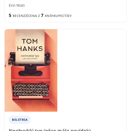
Erin Watt
5
7
RECENZIÍ
CENA Z
KNÍHKUPECTIEV
BELETRIA
Neobvyklý typ (něco málo povídek)