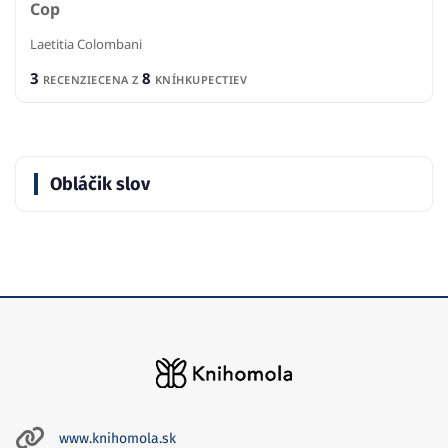
Cop
Laetitia Colombani
3
8
RECENZIE
CENA Z
KNÍHKUPECTIEV
Obláčik slov
www.knihomola.sk