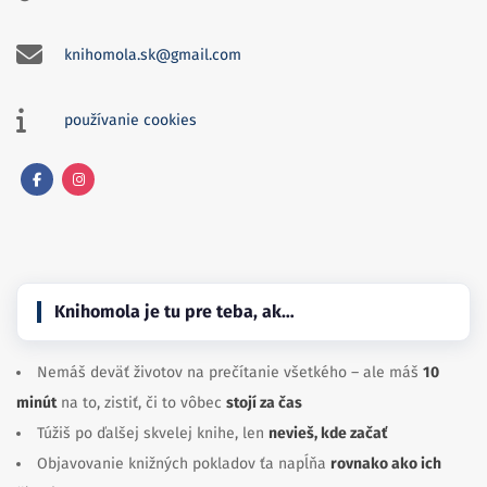
knihomola.sk@gmail.com
používanie cookies
Facebook
Instagram
Knihomola je tu pre teba, ak…
Nemáš deväť životov na prečítanie všetkého – ale máš
10
minút
na to, zistiť, či to vôbec
stojí za čas
Túžiš po ďalšej skvelej knihe, len
nevieš, kde začať
Objavovanie knižných pokladov ťa napĺňa
rovnako ako ich