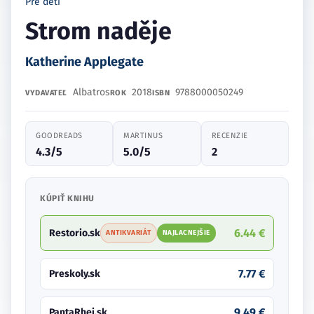
Pre deti
Strom naděje
Katherine Applegate
Albatros
2018
9788000050249
VYDAVATEĽ
ROK
ISBN
GOODREADS
MARTINUS
RECENZIE
4.3/5
5.0/5
2
KÚPIŤ KNIHU
6.44 €
Restorio.sk
ANTIKVARIÁT
NAJLACNEJŠIE
7.77 €
Preskoly.sk
9.49 €
PantaRhei.sk