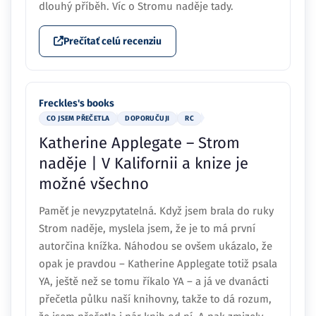
dlouhý příběh. Víc o Stromu naděje tady.
Prečítať celú recenziu
Freckles's books
CO JSEM PŘEČETLA
DOPORUČUJI
RC
Katherine Applegate – Strom
naděje | V Kalifornii a knize je
možné všechno
Paměť je nevyzpytatelná. Když jsem brala do ruky
Strom naděje, myslela jsem, že je to má první
autorčina knížka. Náhodou se ovšem ukázalo, že
opak je pravdou – Katherine Applegate totiž psala
YA, ještě než se tomu říkalo YA – a já ve dvanácti
přečetla půlku naší knihovny, takže to dá rozum,