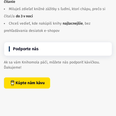
čítanie
Miluješ zdieľať knižné zážitky s ľuďmi, ktorí chápu, prečo si
čítal/a
do 3 v noci
Chceš vedieť, kde nakúpiš knihy
najlacnejšie
, bez
prehľadávania desiatok e-shopov
Podporte nás
Ak sa vám Knihomola páči, môžete nás podporiť kávičkou.
Ďakujeme!
Kúpte nám kávu