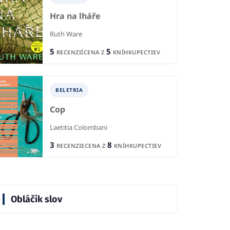
BELETRIA
Hra na lháře
B
IA
BELETRIA
Ruth Ware
Ne
mlhy a hněvu
5
5
RECENZIÍ
CENA Z
KNÍHKUPECTIEV
Anatomie vraždy
ne
 Maas
Dom
Imogen Robertsonová
BELETRIA
1
IÍ
R
1
7
RECENCIA
KNÍHKUPECTIEV
CE
Cop
Laetitia Colombani
3
8
RECENZIE
CENA Z
KNÍHKUPECTIEV
Obláčik slov