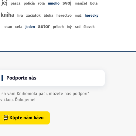
jej
svoj
pasca
polícia
rola
mnoho
manžel
bola
kniha
hra
začiatok
úloha
herectvo
muž
herecký
autor
stan
cela
jeden
príbeh
iný
rad
človek
Podporte nás
 sa vám Knihomola páči, môžete nás podporiť
vičkou. Ďakujeme!
Kúpte nám kávu