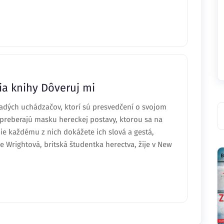
metom vyšetrovania vraždy, polícia požiada Claire,
zia knihy Dôveruj mi
adých uchádzačov, ktorí sú presvedčení o svojom
preberajú masku hereckej postavy, ktorou sa na
Nie každému z nich dokážete ich slová a gestá,
re Wrightová, britská študentka herectva, žije v New