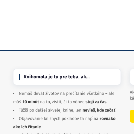
Knihomola je tu pre teba, ak…
Ak
Nemáš deväť životov na prečítanie všetkého – ale
ká
máš
10 minút
na to, zistiť, či to vôbec
stojí za čas
Túžiš po ďalšej skvelej knihe, len
nevieš, kde začať
Objavovanie knižných pokladov ťa napĺňa
rovnako