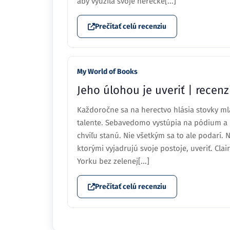
manželov.Keď sa jeden jej „cieľ“ stane pred
aby využila svoje herecké[...]
Prečítať celú recenziu
My World of Books
Jeho úlohou je uveriť | recen
Každoročne sa na herectvo hlásia stovky ml
talente. Sebavedomo vystúpia na pódium a 
chvíľu stanú. Nie všetkým sa to ale podarí. 
ktorými vyjadrujú svoje postoje, uveriť. Clai
Yorku bez zelenej[...]
Prečítať celú recenziu