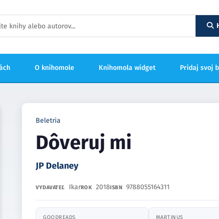
hách
O knihomole
Knihomola widget
Pridaj svoj 
Beletria
Dôveruj mi
JP Delaney
Ikar
2018
9788055164311
VYDAVATEĽ
ROK
ISBN
GOODREADS
MARTINUS