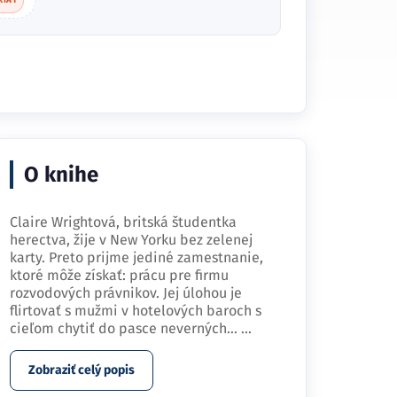
PodVrskom.sk
ANTIKVARIÁT
O knihe
Claire Wrightová, britská študentka
herectva, žije v New Yorku bez zelenej
karty. Preto prijme jediné zamestnanie,
ktoré môže získať: prácu pre firmu
rozvodových právnikov. Jej úlohou je
flirtovať s mužmi v hotelových baroch s
cieľom chytiť do pasce neverných…
...