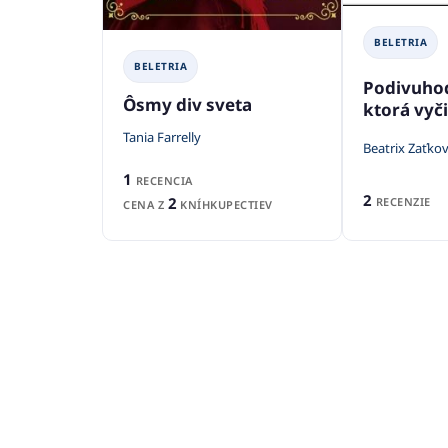
BELETRIA
BELETRIA
Podivuhod
Ôsmy div sveta
ktorá vyč
Tania Farrelly
Beatrix Zaťko
1
RECENCIA
2
2
RECENZIE
CENA Z
KNÍHKUPECTIEV