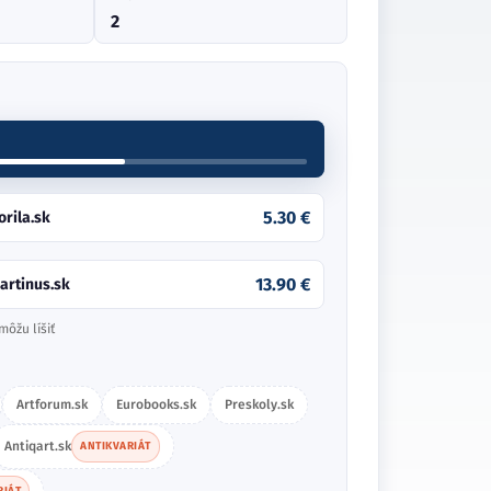
2
3.76 €
estorio.sk
ANTIKVARIÁT
6.00 €
ntiqart.sk
ANTIKVARIÁT
13.21 €
antaRhei.sk
môžu líšiť
Artforum.sk
Eurobooks.sk