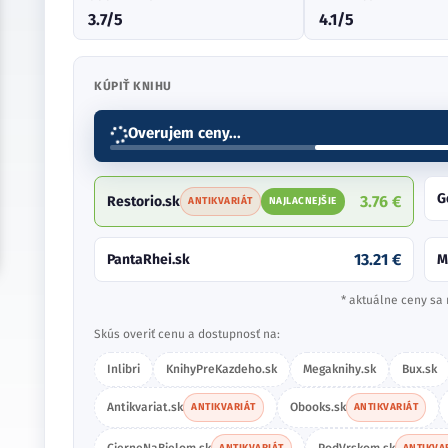
3.7/5
4.1/5
KÚPIŤ KNIHU
Antikvariat.sk
R
ANTIKVARIÁT
1.43 €
NAJLACNEJŠIE
5.30 €
Gorila.sk
A
10.41 €
Preskoly.sk
P
13.90 €
Martinus.sk
* aktuálne ceny sa 
Skús overiť cenu a dostupnosť na:
Inlibri
KnihyPreKazdeho.sk
Megaknihy.sk
Bux.sk