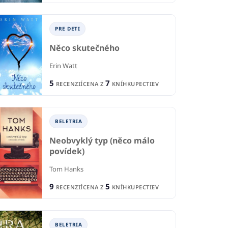
6
8
RECENZIÍ
CENA Z
KNÍHKUPECTIEV
PRE DETI
Něco skutečného
Erin Watt
5
7
RECENZIÍ
CENA Z
KNÍHKUPECTIEV
BELETRIA
Neobvyklý typ (něco málo
povídek)
Tom Hanks
9
5
RECENZIÍ
CENA Z
KNÍHKUPECTIEV