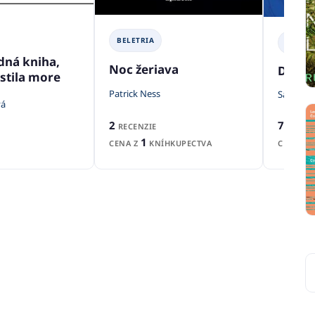
BELETRIA
BELETR
ná kniha,
Noc žeriava
Dvůr 
istila more
Patrick Ness
Sarah J.
vá
2
7
RECENZIE
RECENZ
1
CENA Z
KNÍHKUPECTVA
CENA Z