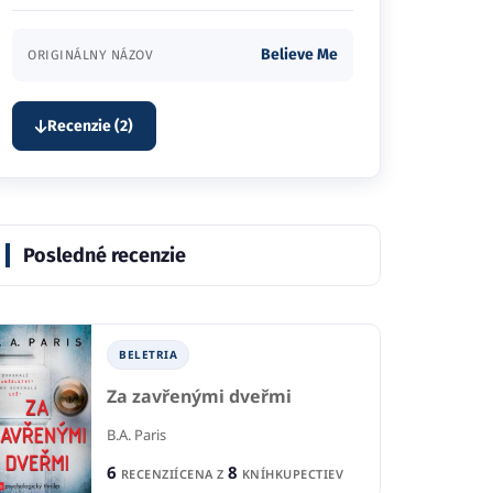
Zobraziť celý popis
Believe Me
ORIGINÁLNY NÁZOV
Recenzie (2)
Posledné recenzie
BELETRIA
Za zavřenými dveřmi
B.A. Paris