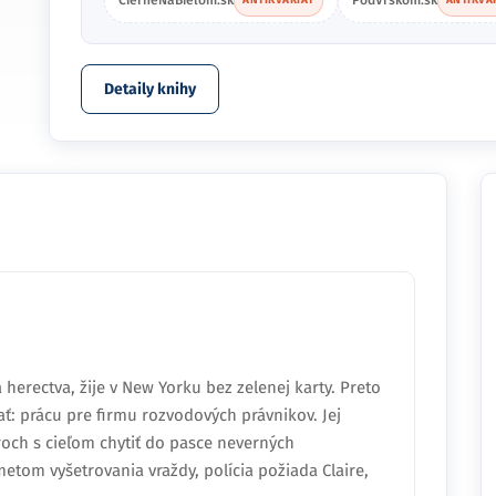
Obooks.sk
CierneNaBielom.sk
ANTIKVARIÁT
ANTIKVARIÁT
Detaily knihy
 herectva, žije v New Yorku bez zelenej karty. Preto
ť: prácu pre firmu rozvodových právnikov. Jej
roch s cieľom chytiť do pasce neverných