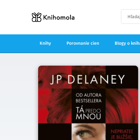
Knihy
Porovnanie cien
Blogy o kni