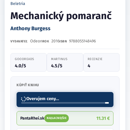
Beletria
Mechanický pomaranč
Anthony Burgess
Odeon
2016
9788055148496
VYDAVATEĽ
ROK
ISBN
GOODREADS
MARTINUS
RECENZIE
4.0/5
4.5/5
4
KÚPIŤ KNIHU
Overujem ceny...
11.31 €
PantaRhei.sk
NAJLACNEJŠIE