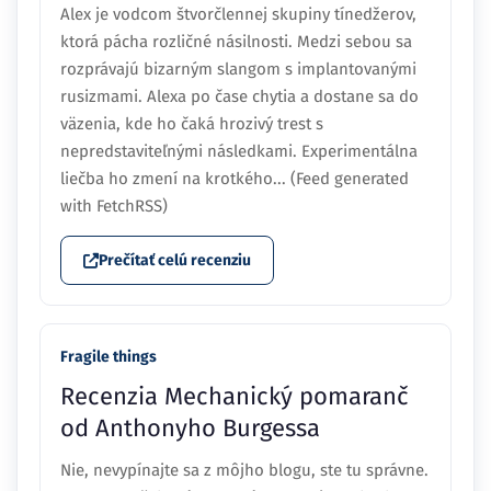
Alex je vodcom štvorčlennej skupiny tínedžerov,
ktorá pácha rozličné násilnosti. Medzi sebou sa
rozprávajú bizarným slangom s implantovanými
rusizmami. Alexa po čase chytia a dostane sa do
väzenia, kde ho čaká hrozivý trest s
nepredstaviteľnými následkami. Experimentálna
liečba ho zmení na krotkého... (Feed generated
with FetchRSS)
Prečítať celú recenziu
Fragile things
Recenzia Mechanický pomaranč
od Anthonyho Burgessa
Nie, nevypínajte sa z môjho blogu, ste tu správne.