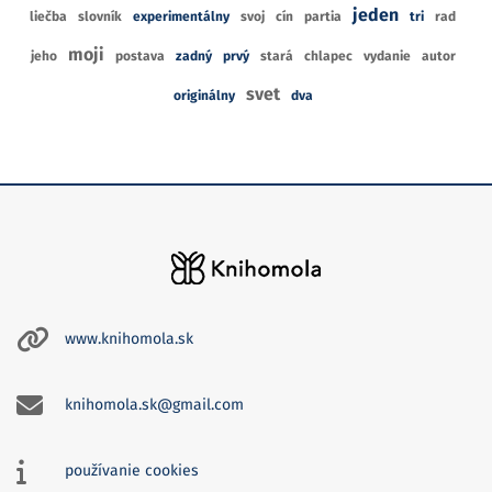
jeden
liečba
slovník
experimentálny
svoj
cín
partia
tri
rad
moji
jeho
postava
zadný
prvý
stará
chlapec
vydanie
autor
svet
originálny
dva
www.knihomola.sk
knihomola.sk@gmail.com
používanie cookies