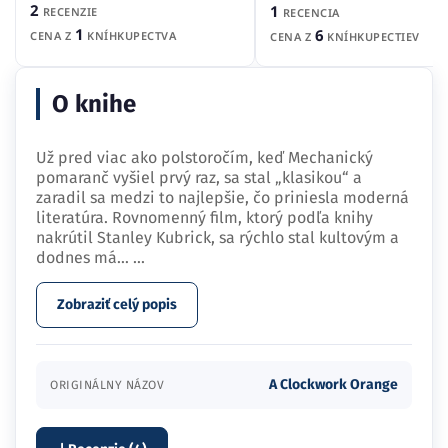
2
1
RECENZIE
RECENCIA
1
6
CENA Z
KNÍHKUPECTVA
CENA Z
KNÍHKUPECTIEV
O knihe
Už pred viac ako polstoročím, keď Mechanický
pomaranč vyšiel prvý raz, sa stal „klasikou“ a
zaradil sa medzi to najlepšie, čo priniesla moderná
literatúra. Rovnomenný film, ktorý podľa knihy
nakrútil Stanley Kubrick, sa rýchlo stal kultovým a
dodnes má…
...
Zobraziť celý popis
A Clockwork Orange
ORIGINÁLNY NÁZOV