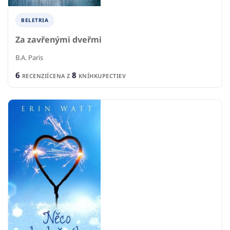
BELETRIA
Za zavřenými dveřmi
B.A. Paris
6
8
RECENZIÍ
CENA Z
KNÍHKUPECTIEV