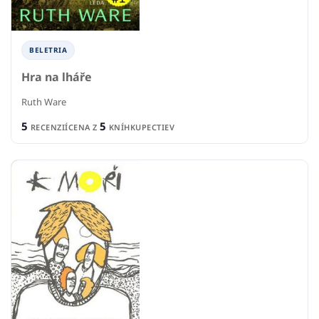
BELETRIA
Hra na lháře
Ruth Ware
5
5
RECENZIÍ
CENA Z
KNÍHKUPECTIEV