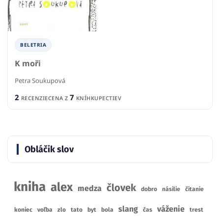
BELETRIA
K moři
Petra Soukupová
2
7
RECENZIE
CENA Z
KNÍHKUPECTIEV
Obláčik slov
kniha
alex
človek
medza
dobro
násilie
čítanie
slang
váženie
koniec
voľba
zlo
tato
byt
bola
čas
trest