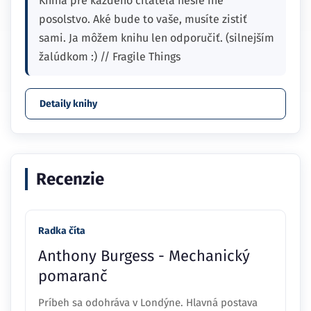
Kniha pre každého čitateľa nesie iné
posolstvo. Aké bude to vaše, musíte zistiť
sami. Ja môžem knihu len odporučiť. (silnejším
žalúdkom :) // Fragile Things
Detaily knihy
Recenzie
Radka číta
Anthony Burgess - Mechanický
pomaranč
Príbeh sa odohráva v Londýne. Hlavná postava