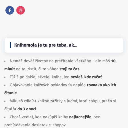
Facebook
Instagram
Knihomola je tu pre teba, ak…
Nemáš deväť životov na prečítanie všetkého – ale máš
10
minút
na to, zistiť, či to vôbec
stojí za čas
Túžiš po ďalšej skvelej knihe, len
nevieš, kde začať
Objavovanie knižných pokladov ťa napĺňa
rovnako ako ich
čítanie
Miluješ zdieľať knižné zážitky s ľuďmi, ktorí chápu, prečo si
čítal/a
do 3 v noci
Chceš vedieť, kde nakúpiš knihy
najlacnejšie
, bez
prehľadávania desiatok e-shopov