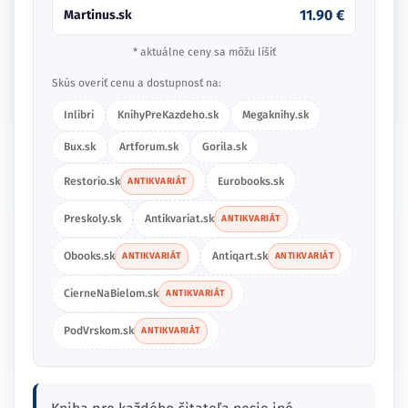
11.90 €
Martinus.sk
* aktuálne ceny sa môžu líšiť
Skús overiť cenu a dostupnosť na:
Inlibri
KnihyPreKazdeho.sk
Megaknihy.sk
Bux.sk
Artforum.sk
Gorila.sk
Restorio.sk
Eurobooks.sk
ANTIKVARIÁT
Preskoly.sk
Antikvariat.sk
ANTIKVARIÁT
Obooks.sk
Antiqart.sk
ANTIKVARIÁT
ANTIKVARIÁT
CierneNaBielom.sk
ANTIKVARIÁT
PodVrskom.sk
ANTIKVARIÁT