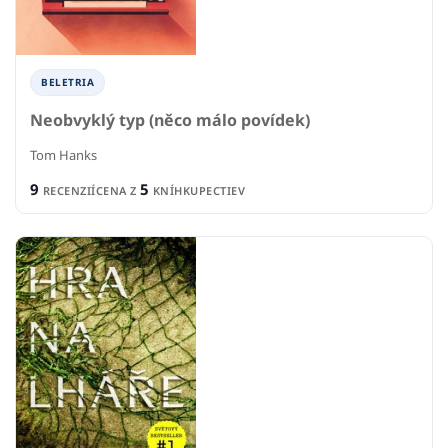
BELETRIA
Neobvyklý typ (něco málo povídek)
Tom Hanks
9
5
RECENZIÍ
CENA Z
KNÍHKUPECTIEV