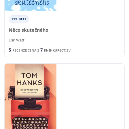
PRE DETI
Něco skutečného
Erin Watt
5
7
RECENZIÍ
CENA Z
KNÍHKUPECTIEV