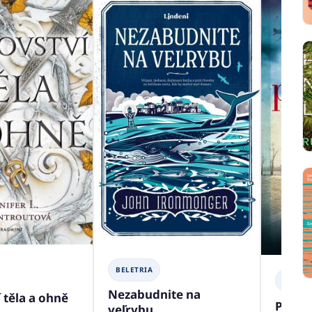
BELETRIA
BELETR
Nezabudnite na
 těla a ohně
Príbe
veľrybu