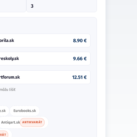
3
8.90 €
orila.sk
9.66 €
reskoly.sk
12.51 €
rtforum.sk
môžu líšiť
.sk
Eurobooks.sk
Antiqart.sk
ANTIKVARIÁT
RIÁT