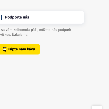
Podporte nás
 sa vám Knihomola páči, môžete nás podporiť
vičkou. Ďakujeme!
Kúpte nám kávu