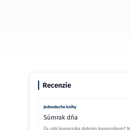
Recenzie
Jednoducho knihy
Súmrak dňa
Čo robí komorníka dobrým komorníkom? Ná