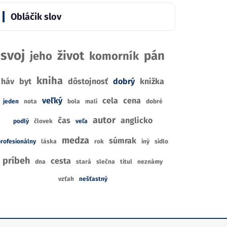
Robotham
Elle Kennedy
Lau
Obláčik slov
6
1
CIA
RECENZIÍ
R
4
10
KNÍHKUPECTIEV
CENA Z
KNÍHKUPECTIEV
CE
svoj
život
pán
jeho
komorník
kniha
háv
byt
dôstojnosť
dobrý
knižka
veľký
cela
cena
jeden
nota
bola
mali
dobré
autor
čas
anglicko
podlý
človek
veľa
medza
súmrak
rofesionálny
láska
rok
iný
sídlo
príbeh
cesta
dna
stará
slečna
titul
neznámy
vzťah
nešťastný