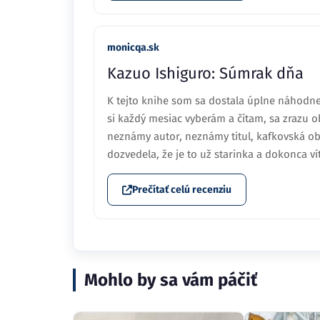
monicqa.sk
Kazuo Ishiguro: Súmrak dňa
K tejto knihe som sa dostala úplne náhodne
si každý mesiac vyberám a čítam, sa zrazu o
neznámy autor, neznámy titul, kafkovská o
dozvedela, že je to už starinka a dokonca v
Prečítať celú recenziu
Mohlo by sa vám páčiť