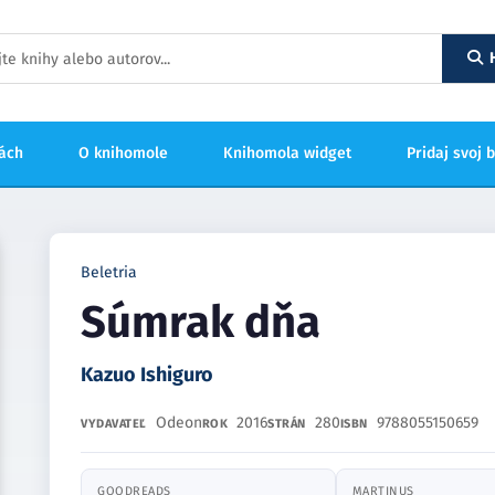
hách
O knihomole
Knihomola widget
Pridaj svoj 
Beletria
Súmrak dňa
Kazuo Ishiguro
Odeon
2016
280
9788055150659
VYDAVATEĽ
ROK
STRÁN
ISBN
GOODREADS
MARTINUS