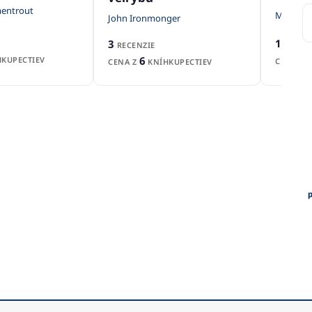
mentrout
Mandy 
John Ironmonger
1
3
RECEN
RECENZIE
6
KUPECTIEV
CENA Z
CENA Z
KNÍHKUPECTIEV
p