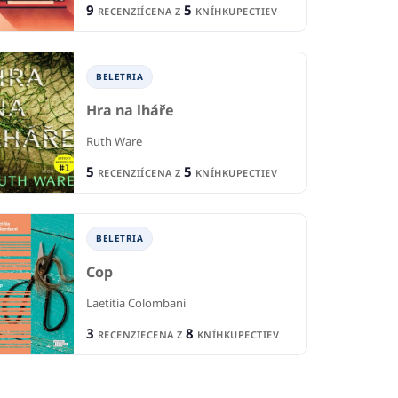
9
5
RECENZIÍ
CENA Z
KNÍHKUPECTIEV
BELETRIA
Hra na lháře
Ruth Ware
5
5
RECENZIÍ
CENA Z
KNÍHKUPECTIEV
BELETRIA
Cop
Laetitia Colombani
3
8
RECENZIE
CENA Z
KNÍHKUPECTIEV
IA
BELETRIA
B
h pôrodníčky
Skóre
Ma