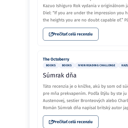
Kazuo Ishiguro Rok vydania v originálnom jaz
Diel: “If you are under the impression you h
the heights you are no doubt capable of.” P
Prečítať celú recenziu
The Octoberry
BOOKS
BOOKS
IVKIN READING CHALLENGE
KAZ
Súmrak dňa
Táto recenzia je o knižke, akú by som od 
pre mňa prekvapením. Podľa štýlu by ste ju 
Austenovej, sestier Bronteových alebo Charl
Román Súmrak dňa napísal britský autor ja
Prečítať celú recenziu