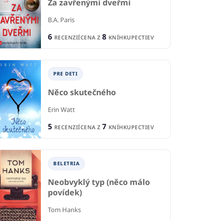
Za zavřenými dveřmi
B.A. Paris
6
8
RECENZIÍ
CENA Z
KNÍHKUPECTIEV
PRE DETI
Něco skutečného
Erin Watt
5
7
RECENZIÍ
CENA Z
KNÍHKUPECTIEV
BELETRIA
Neobvyklý typ (něco málo
povídek)
Tom Hanks