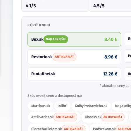
4.1/5
4.5/5
KÚPIŤ KNIHU
G
8.40 €
Bux.sk
NAJLACNEJŠIE
P
8.96 €
Restorio.sk
ANTIKVARIÁT
12.26 €
PantaRhei.sk
A
* aktuálne ceny sa 
Skús overiť cenu a dostupnosť na:
Martinus.sk
Inlibri
KnihyPreKazdeho.sk
Megaknihy
Antikvariat.sk
Obooks.sk
ANTIKVARIÁT
ANTIKVARIÁT
CierneNaBielom.sk
PodVrskom.sk
ANTIKVARIÁT
ANTIKVA