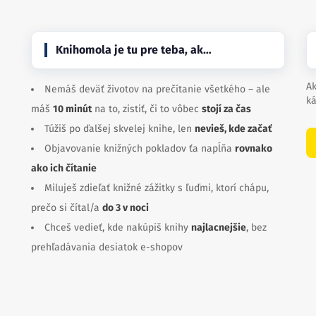
Knihomola je tu pre teba, ak…
Ak
Nemáš deväť životov na prečítanie všetkého – ale
ká
máš
10 minút
na to, zistiť, či to vôbec
stojí za čas
Túžiš po ďalšej skvelej knihe, len
nevieš, kde začať
Objavovanie knižných pokladov ťa napĺňa
rovnako
ako ich čítanie
Miluješ zdieľať knižné zážitky s ľuďmi, ktorí chápu,
prečo si čítal/a
do 3 v noci
Chceš vedieť, kde nakúpiš knihy
najlacnejšie
, bez
prehľadávania desiatok e-shopov