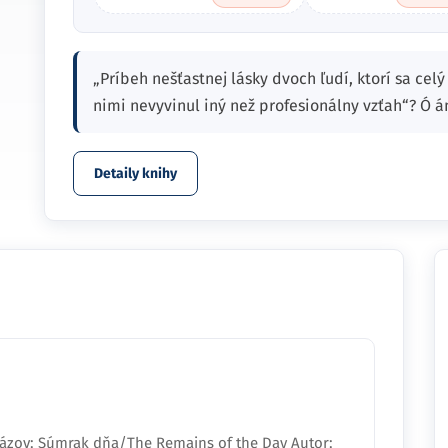
„Príbeh nešťastnej lásky dvoch ľudí, ktorí sa cel
nimi nevyvinul iný než profesionálny vzťah“? Ó 
Detaily knihy
zov: Súmrak dňa/The Remains of the Day Autor: