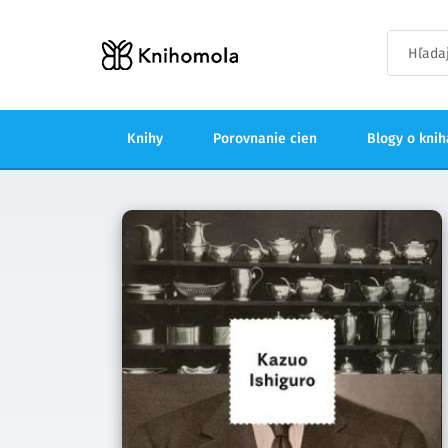
Knihy
Porovnanie cien
Blogy o kni