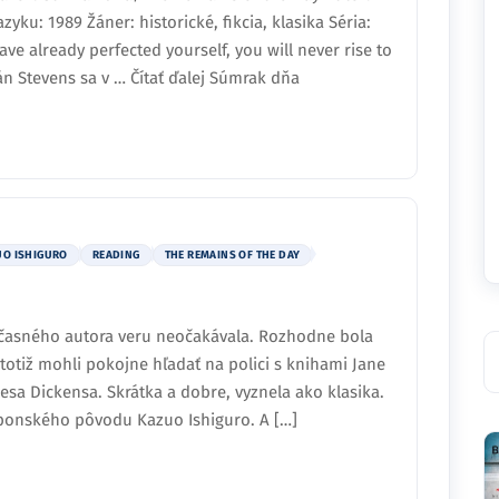
yku: 1989 Žáner: historické, fikcia, klasika Séria:
ave already perfected yourself, you will never rise to
án Stevens sa v … Čítať ďalej Súmrak dňa
UO ISHIGURO
READING
THE REMAINS OF THE DAY
súčasného autora veru neočakávala. Rozhodne bola
totiž mohli pokojne hľadať na polici s knihami Jane
esa Dickensa. Skrátka a dobre, vyznela ako klasika.
ponského pôvodu Kazuo Ishiguro. A […]