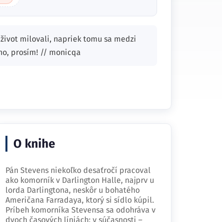
ý život milovali, napriek tomu sa medzi
áno, prosím! // monicqa
O knihe
Pán Stevens niekoľko desaťročí pracoval
ako komorník v Darlington Halle, najprv u
lorda Darlingtona, neskôr u bohatého
Američana Farradaya, ktorý si sídlo kúpil.
Príbeh komorníka Stevensa sa odohráva v
dvoch časových líniách: v súčasnosti –