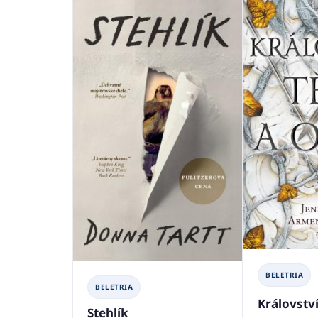
BELETRIA
BELETRIA
Království
Stehlík