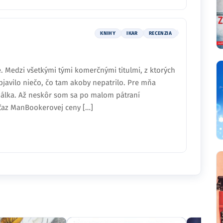
KNIHY
IKAR
RECENZIA
. Medzi všetkými tými komerčnými titulmi, z ktorých
bjavilo niečo, čo tam akoby nepatrilo. Pre mňa
bálka. Až neskôr som sa po malom pátraní
íťaz ManBookerovej ceny […]