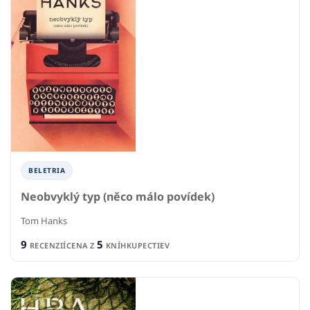
BELETRIA
Neobvyklý typ (něco málo povídek)
Tom Hanks
9
5
RECENZIÍ
CENA Z
KNÍHKUPECTIEV