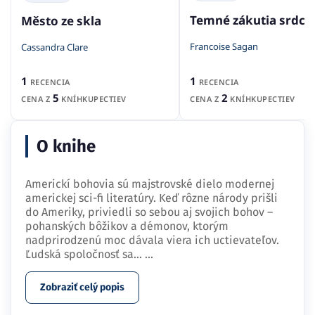
Temné zákutia srdca
Město ze skla
Francoise Sagan
Cassandra Clare
1
1
RECENCIA
RECENCIA
2
5
CENA Z
KNÍHKUPECTIEV
CENA Z
KNÍHKUPECTIEV
O knihe
Americkí bohovia sú majstrovské dielo modernej
americkej sci-fi literatúry. Keď rôzne národy prišli
do Ameriky, priviedli so sebou aj svojich bohov –
pohanských bôžikov a démonov, ktorým
nadprirodzenú moc dávala viera ich uctievateľov.
Ľudská spoločnosť sa…
...
Zobraziť celý popis