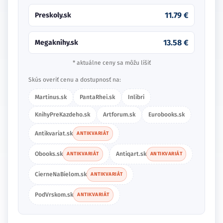
11.79 €
Preskoly.sk
13.58 €
Megaknihy.sk
* aktuálne ceny sa môžu líšiť
Skús overiť cenu a dostupnosť na:
Martinus.sk
PantaRhei.sk
Inlibri
KnihyPreKazdeho.sk
Artforum.sk
Eurobooks.sk
Antikvariat.sk
ANTIKVARIÁT
Obooks.sk
Antiqart.sk
ANTIKVARIÁT
ANTIKVARIÁT
CierneNaBielom.sk
ANTIKVARIÁT
PodVrskom.sk
ANTIKVARIÁT