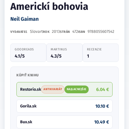
Americkí bohovia
Neil Gaiman
Slovart
2013
472
9788055607542
VYDAVATEĽ
ROK
STRÁN
ISBN
GOODREADS
MARTINUS
RECENZIE
4.1/5
4.3/5
1
KÚPIŤ KNIHU
6.04 €
Restorio.sk
ANTIKVARIÁT
NAJLACNEJŠIE
10.10 €
Gorila.sk
10.49 €
Bux.sk