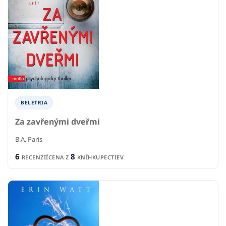
BELETRIA
Za zavřenými dveřmi
B.A. Paris
6
8
RECENZIÍ
CENA Z
KNÍHKUPECTIEV