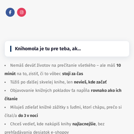
Facebook
Instagram
Knihomola je tu pre teba, ak…
Nemáš deväť životov na prečítanie všetkého – ale máš
10
minút
na to, zistiť, či to vôbec
stojí za čas
Túžiš po ďalšej skvelej knihe, len
nevieš, kde začať
Objavovanie knižných pokladov ťa napĺňa
rovnako ako ich
čítanie
Miluješ zdieľať knižné zážitky s ľuďmi, ktorí chápu, prečo si
čítal/a
do 3 v noci
Chceš vedieť, kde nakúpiš knihy
najlacnejšie
, bez
prehľadávania desiatok e-shopov