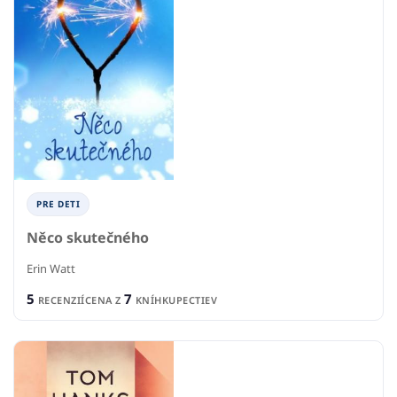
PRE DETI
Něco skutečného
Erin Watt
5
7
RECENZIÍ
CENA Z
KNÍHKUPECTIEV