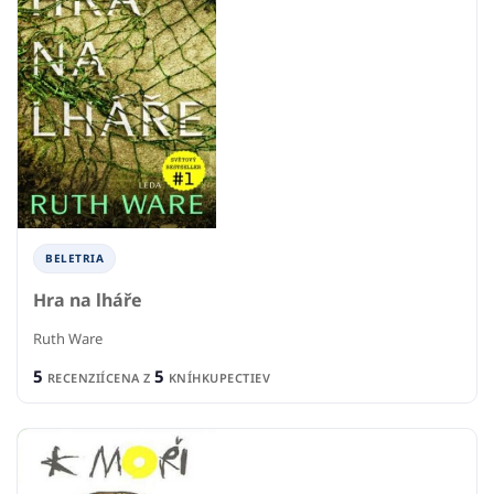
BELETRIA
Hra na lháře
Ruth Ware
5
5
RECENZIÍ
CENA Z
KNÍHKUPECTIEV