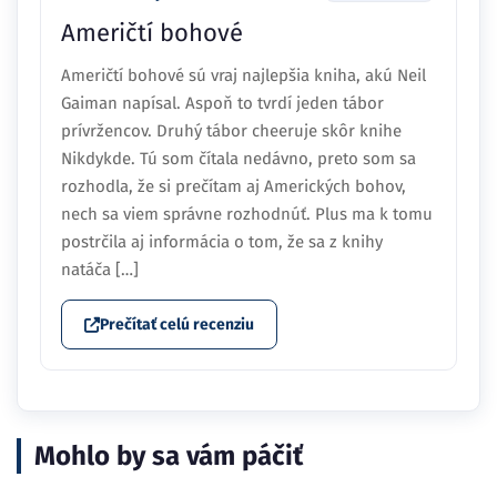
Američtí bohové
Američtí bohové sú vraj najlepšia kniha, akú Neil
Gaiman napísal. Aspoň to tvrdí jeden tábor
prívržencov. Druhý tábor cheeruje skôr knihe
Nikdykde. Tú som čítala nedávno, preto som sa
rozhodla, že si prečítam aj Amerických bohov,
nech sa viem správne rozhodnúť. Plus ma k tomu
postrčila aj informácia o tom, že sa z knihy
natáča […]
Prečítať celú recenziu
Mohlo by sa vám páčiť