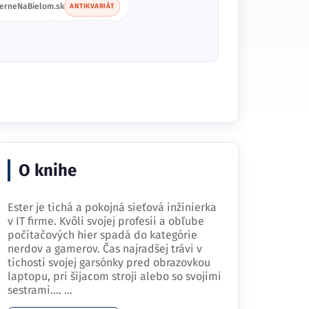
ierneNaBielom.sk
ANTIKVARIÁT
O knihe
Ester je tichá a pokojná sieťová inžinierka
v IT firme. Kvôli svojej profesii a obľube
počítačových hier spadá do kategórie
nerdov a gamerov. Čas najradšej trávi v
tichosti svojej garsónky pred obrazovkou
laptopu, pri šijacom stroji alebo so svojimi
sestrami.…
...