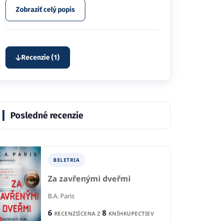
Zobraziť celý popis
Recenzie (1)
Posledné recenzie
BELETRIA
Za zavřenými dveřmi
B.A. Paris
6
8
RECENZIÍ
CENA Z
KNÍHKUPECTIEV