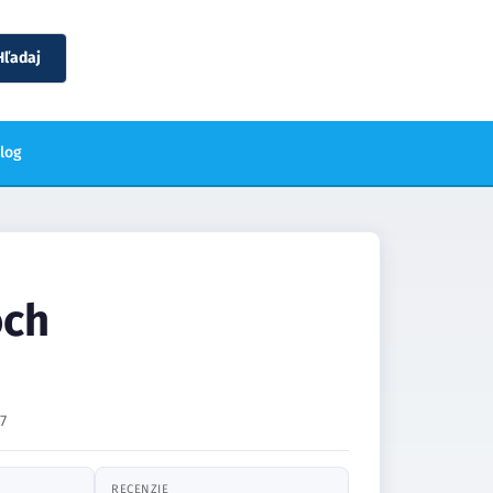
Hľadaj
blog
och
7
RECENZIE