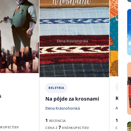
BELETR
BELETRIA
s
Když m
Na pôjde za krosnami
Aurelie 
Elena Krásnohorská
1
1
RECEN
RECENCIA
7
KUPECTIEV
CENA Z
CENA Z
KNÍHKUPECTIEV