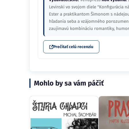
Levinski vo svojom diele "Konfigurácia n
Ester a praktikantom Šimonom s nádejou 
hľadania seba a vzájomného porozumeni
zaujímavú kombináciu romantiky, humor
Prečítať celú recenziu
Mohlo by sa vám páčiť