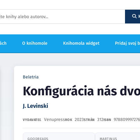
hách
O knihomole
Knihomola widget
Pridaj svoj 
Beletria
Konfigurácia nás dv
J. Levinski
Venupress
2023
312
978809997276
VYDAVATEĽ
ROK
STRÁN
ISBN
GOODREADS
MARTINUS