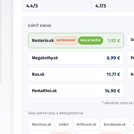
4.4/5
4.7/5
KÚPIŤ KNIHU
G
1.92 €
Restorio.sk
ANTIKVARIÁT
NAJLACNEJŠIE
6.99 €
Megaknihy.sk
P
11.77 €
Bux.sk
K
14.90 €
PantaRhei.sk
* aktuálne ceny sa 
Skús overiť cenu a dostupnosť na:
Martinus.sk
Inlibri
Artforum.sk
Eurobooks.sk