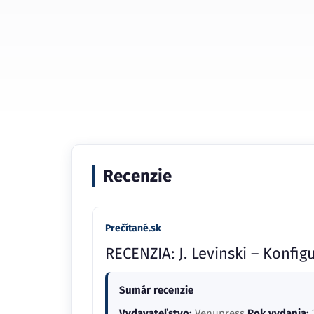
Recenzie
Prečítané.sk
RECENZIA: J. Levinski – Konfi
Sumár recenzie
Vydavateľstvo:
Venupress
Rok vydania: