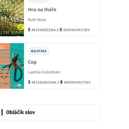
Hra na lháře
Ruth Ware
5
5
RECENZIÍ
CENA Z
KNÍHKUPECTIEV
BELETRIA
Cop
Laetitia Colombani
3
8
RECENZIE
CENA Z
KNÍHKUPECTIEV
Obláčik slov