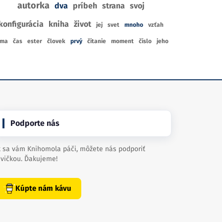
autorka
dva
príbeh
strana
svoj
konfigurácia
kniha
život
jej
svet
mnoho
vzťah
rma
čas
ester
človek
prvý
čítanie
moment
číslo
jeho
Podporte nás
 sa vám Knihomola páči, môžete nás podporiť
vičkou. Ďakujeme!
Kúpte nám kávu