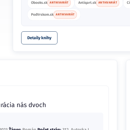
Obooks.sk
Antiqart.sk
C
ANTIKVARIÁT
ANTIKVARIÁT
PodVrskom.sk
ANTIKVARIÁT
Detaily knihy
gurácia nás dvoch
2023
Žáner:
Román
Počet strán:
312. Autorka J.