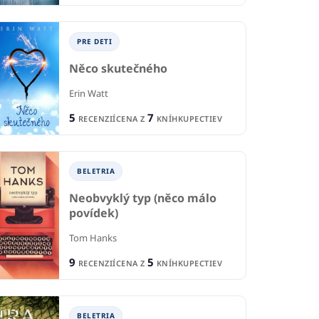
PRE DETI
Něco skutečného
Erin Watt
5
7
RECENZIÍ
CENA Z
KNÍHKUPECTIEV
BELETRIA
Neobvyklý typ (něco málo
povídek)
IA
B
BELETRIA
á štěstí kliku
Tom Hanks
Sí
Barák
9
5
Valognes
Táň
RECENZIÍ
CENA Z
KNÍHKUPECTIEV
Alžběta Bublanová
1
CIA
R
1
6
RECENCIA
KNÍHKUPECTIEV
CE
BELETRIA