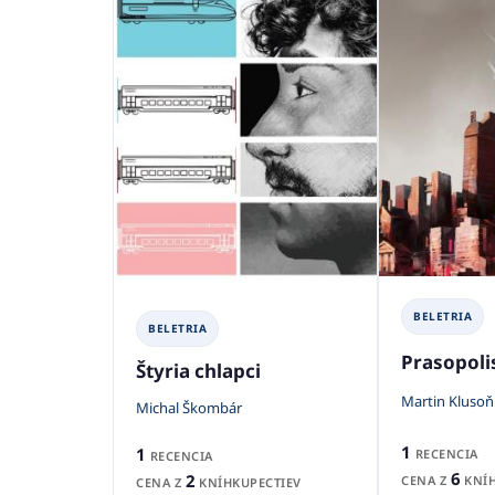
BELETRIA
BELETRIA
Prasopoli
Štyria chlapci
Martin Klusoň
Michal Škombár
1
1
RECENCIA
RECENCIA
6
2
CENA Z
KNÍH
CENA Z
KNÍHKUPECTIEV