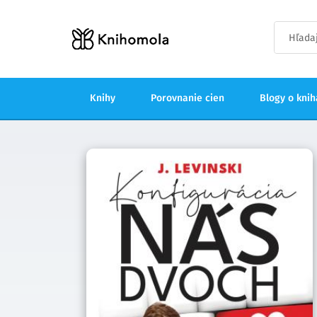
Knihy
Porovnanie cien
Blogy o kni