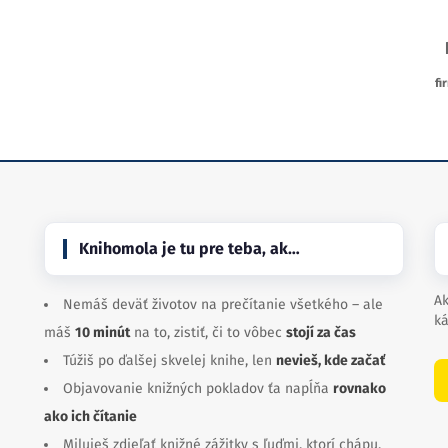
fi
Knihomola je tu pre teba, ak…
Ak
Nemáš deväť životov na prečítanie všetkého – ale
ká
máš
10 minút
na to, zistiť, či to vôbec
stojí za čas
Túžiš po ďalšej skvelej knihe, len
nevieš, kde začať
Objavovanie knižných pokladov ťa napĺňa
rovnako
ako ich čítanie
Miluješ zdieľať knižné zážitky s ľuďmi, ktorí chápu,