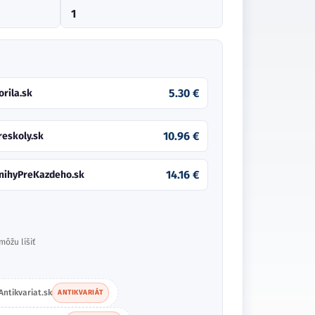
1
5.30 €
orila.sk
10.96 €
reskoly.sk
14.16 €
nihyPreKazdeho.sk
môžu líšiť
Antikvariat.sk
ANTIKVARIÁT