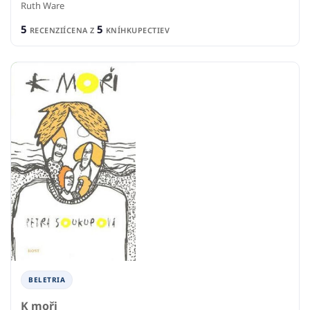
BELETRIA
K moři
Petra Soukupová
2
7
RECENZIE
CENA Z
KNÍHKUPECTIEV