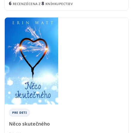
PRE DETI
Něco skutečného
Erin Watt
5
7
RECENZIÍ
CENA Z
KNÍHKUPECTIEV