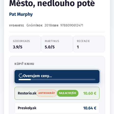
Město, nedlouho poté
Pat Murphy
Gnóm!
2018
9788090612471
VYDAVATEĽ
ROK
ISBN
GOODREADS
MARTINUS
RECENZIE
3.9/5
5.0/5
1
KÚPIŤ KNIHU
10.60 €
Restorio.sk
ANTIKVARIÁT
NAJLACNEJŠIE
10.64 €
Preskoly.sk
15.51 €
Martinus.sk