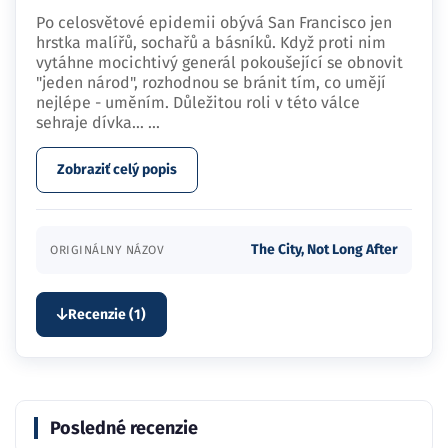
"jeden národ", rozhodnou se bránit tím, co umějí
nejlépe - uměním. Důležitou roli v této válce
sehraje dívka…
...
Zobraziť celý popis
The City, Not Long After
ORIGINÁLNY NÁZOV
Recenzie (1)
Posledné recenzie