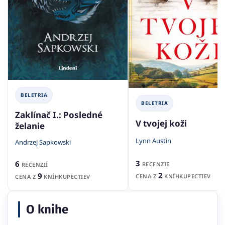
BELETRIA
BELETRIA
Zaklínač I.: Posledné
V tvojej koži
želanie
Lynn Austin
Andrzej Sapkowski
3
6
RECENZIE
RECENZIÍ
2
9
CENA Z
KNÍHKUPECTIEV
CENA Z
KNÍHKUPECTIEV
O knihe
Po celosvětové epidemii obývá San Francisco jen
hrstka malířů, sochařů a básníků. Když proti nim
vytáhne mocichtivý generál pokoušející se obnovit