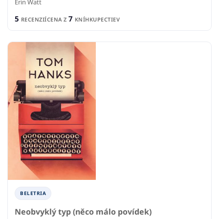
BELETRIA
Neobvyklý typ (něco málo povídek)
Tom Hanks
9
5
RECENZIÍ
CENA Z
KNÍHKUPECTIEV