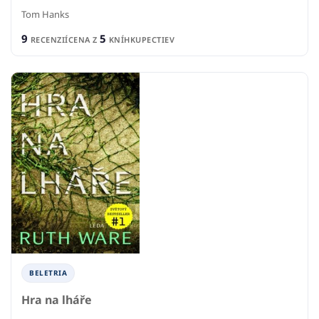
BELETRIA
Hra na lháře
Ruth Ware
5
5
RECENZIÍ
CENA Z
KNÍHKUPECTIEV