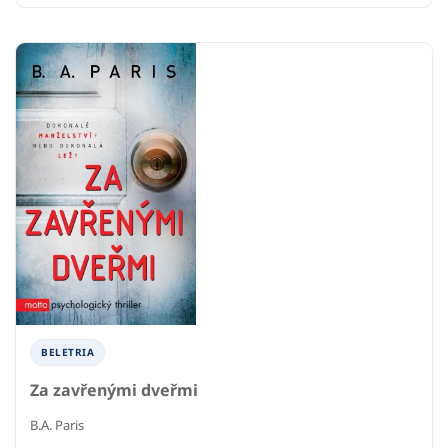
BELETRIA
Za zavřenými dveřmi
B.A. Paris
6
8
RECENZIÍ
CENA Z
KNÍHKUPECTIEV