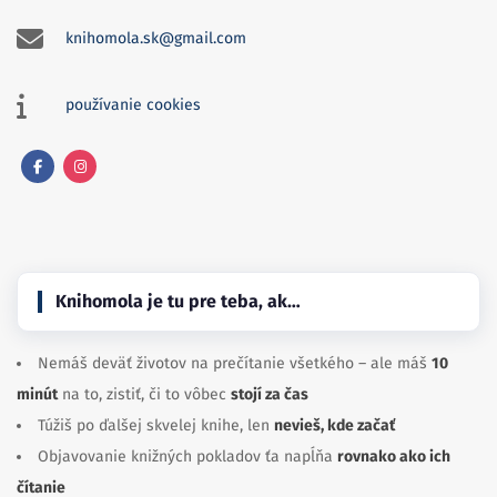
používanie cookies
Facebook
Instagram
Knihomola je tu pre teba, ak…
Nemáš deväť životov na prečítanie všetkého – ale máš
10
minút
na to, zistiť, či to vôbec
stojí za čas
Túžiš po ďalšej skvelej knihe, len
nevieš, kde začať
Objavovanie knižných pokladov ťa napĺňa
rovnako ako ich
čítanie
Miluješ zdieľať knižné zážitky s ľuďmi, ktorí chápu, prečo si
čítal/a
do 3 v noci