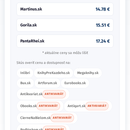
15.51 €
Gorila.sk
17.24 €
PantaRhei.sk
* aktuálne ceny sa môžu líšiť
Skús overiť cenu a dostupnosť na:
Inlibri
KnihyPreKazdeho.sk
Megaknihy.sk
Bux.sk
Artforum.sk
Eurobooks.sk
Antikvariat.sk
ANTIKVARIÁT
Obooks.sk
Antiqart.sk
ANTIKVARIÁT
ANTIKVARIÁT
CierneNaBielom.sk
ANTIKVARIÁT
PodVrskom.sk
ANTIKVARIÁT