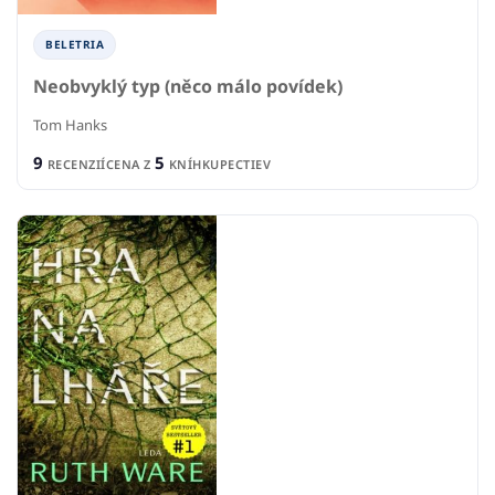
BELETRIA
Neobvyklý typ (něco málo povídek)
Tom Hanks
9
5
RECENZIÍ
CENA Z
KNÍHKUPECTIEV