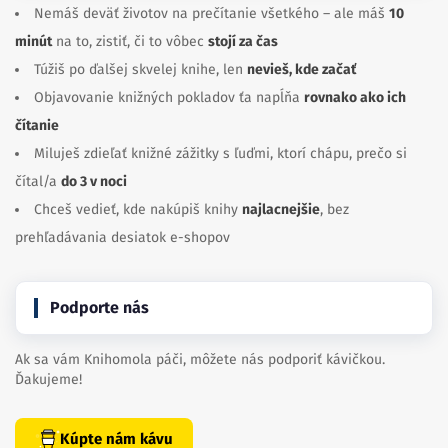
Nemáš deväť životov na prečítanie všetkého – ale máš
10
minút
na to, zistiť, či to vôbec
stojí za čas
Túžiš po ďalšej skvelej knihe, len
nevieš, kde začať
Objavovanie knižných pokladov ťa napĺňa
rovnako ako ich
čítanie
Miluješ zdieľať knižné zážitky s ľuďmi, ktorí chápu, prečo si
čítal/a
do 3 v noci
Chceš vedieť, kde nakúpiš knihy
najlacnejšie
, bez
prehľadávania desiatok e-shopov
Podporte nás
Ak sa vám Knihomola páči, môžete nás podporiť kávičkou.
Ďakujeme!
Kúpte nám kávu