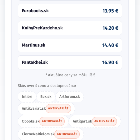
13.95 €
Eurobooks.sk
14.20 €
KnihyPreKazdeho.sk
14.40 €
Martinus.sk
16.90 €
PantaRhei.sk
* aktuálne ceny sa môžu líšiť
Skús overiť cenu a dostupnosť na:
Inlibri
Bux.sk
Artforum.sk
Antikvariat.sk
ANTIKVARIÁT
Obooks.sk
Antiqart.sk
ANTIKVARIÁT
ANTIKVARIÁT
CierneNaBielom.sk
ANTIKVARIÁT