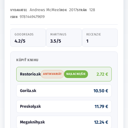
Andrews McMeel
2017
128
VYDAVATEĽ
ROK
STRÁN
9781449479619
ISBN
GOODREADS
MARTINUS
RECENZIE
4.2/5
3.5/5
1
KÚPIŤ KNIHU
2.72 €
Restorio.sk
ANTIKVARIÁT
NAJLACNEJŠIE
10.50 €
Gorila.sk
11.79 €
Preskoly.sk
12.24 €
Megaknihy.sk