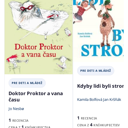
PRE DETI A MLÁDEŽ
PRE DETI A MLÁDEŽ
Kdyby lidi byli strom
Doktor Proktor a vana
času
Kamila Bolfová Jan Kršňák
Jo Nesbø
1
RECENCIA
1
RECENCIA
4
CENA Z
KNÍHKUPECTIEV
1
CENA Z
KNÍHKUPECTVA