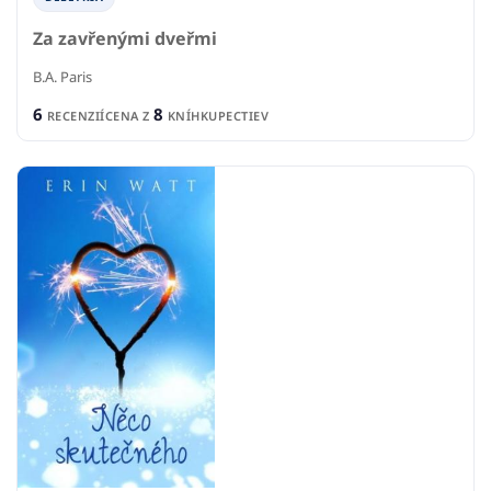
Za zavřenými dveřmi
B.A. Paris
6
8
RECENZIÍ
CENA Z
KNÍHKUPECTIEV