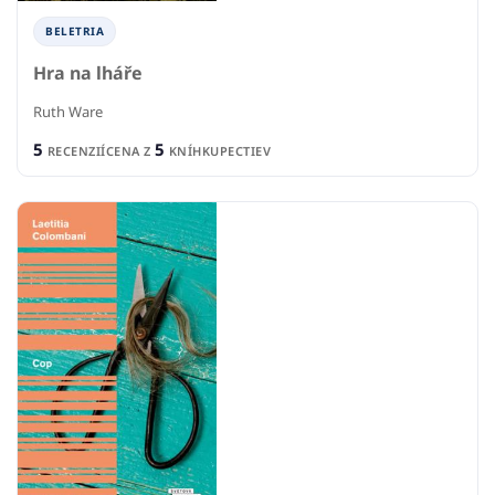
BELETRIA
Hra na lháře
Ruth Ware
5
5
RECENZIÍ
CENA Z
KNÍHKUPECTIEV