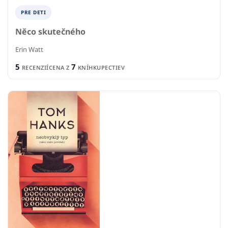
PRE DETI
Něco skutečného
Erin Watt
5
7
RECENZIÍ
CENA Z
KNÍHKUPECTIEV