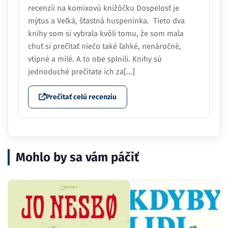
recenzii na komixovú knižôčku Dospelosť je
mýtus a Veľká, šťastná huspeninka. Tieto dva
knihy som si vybrala kvôli tomu, že som mala
chuť si prečítať niečo také ľahké, nenáročné,
vtipné a milé. A to obe splnili. Knihy sú
jednoduché prečítate ich za[...]
Prečítať celú recenziu
Mohlo by sa vám páčiť