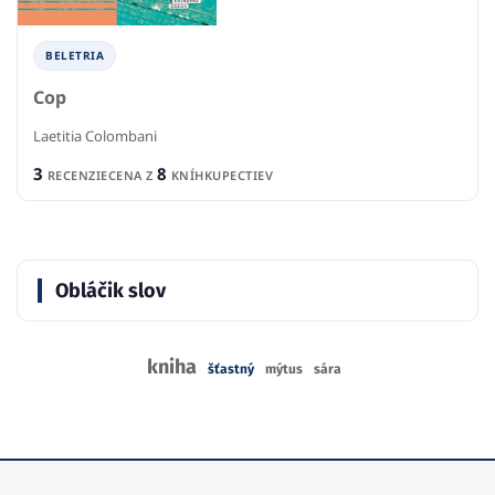
BELETRIA
Cop
Laetitia Colombani
3
8
RECENZIE
CENA Z
KNÍHKUPECTIEV
Obláčik slov
kniha
šťastný
mýtus
sára