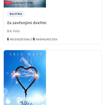
BELETRIA
Za zavřenými dveřmi
B.A. Paris
6
8
RECENZIÍ
CENA Z
KNÍHKUPECTIEV