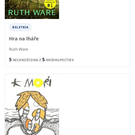
BELETRIA
Hra na lháře
Ruth Ware
5
5
RECENZIÍ
CENA Z
KNÍHKUPECTIEV