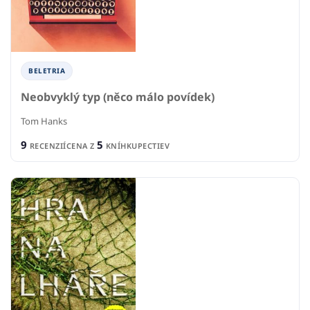
BELETRIA
Neobvyklý typ (něco málo povídek)
Tom Hanks
9
5
RECENZIÍ
CENA Z
KNÍHKUPECTIEV