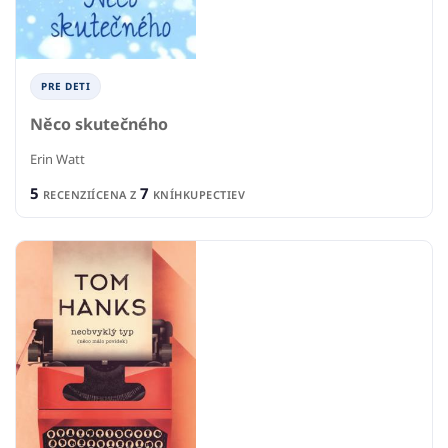
PRE DETI
Něco skutečného
Erin Watt
5
7
RECENZIÍ
CENA Z
KNÍHKUPECTIEV