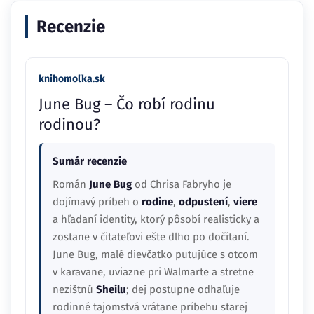
Recenzie
knihomoľka.sk
June Bug – Čo robí rodinu
rodinou?
Sumár recenzie
Román
June Bug
od Chrisa Fabryho je
dojímavý príbeh o
rodine
,
odpustení
,
viere
a hľadaní identity, ktorý pôsobí realisticky a
zostane v čitateľovi ešte dlho po dočítaní.
June Bug, malé dievčatko putujúce s otcom
v karavane, uviazne pri Walmarte a stretne
nezištnú
Sheilu
; dej postupne odhaľuje
rodinné tajomstvá vrátane príbehu starej