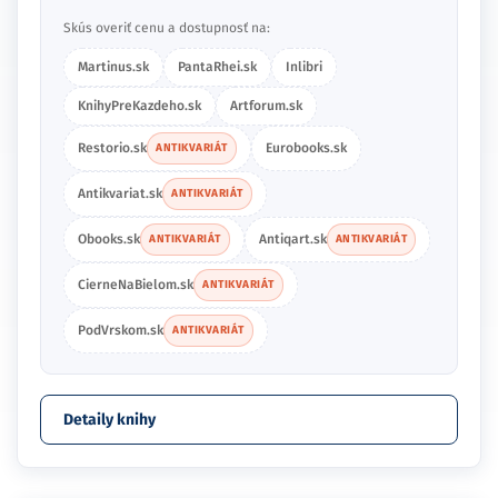
Skús overiť cenu a dostupnosť na:
Martinus.sk
PantaRhei.sk
Inlibri
KnihyPreKazdeho.sk
Artforum.sk
Restorio.sk
Eurobooks.sk
ANTIKVARIÁT
Antikvariat.sk
ANTIKVARIÁT
Obooks.sk
Antiqart.sk
ANTIKVARIÁT
ANTIKVARIÁT
CierneNaBielom.sk
ANTIKVARIÁT
PodVrskom.sk
ANTIKVARIÁT
Detaily knihy