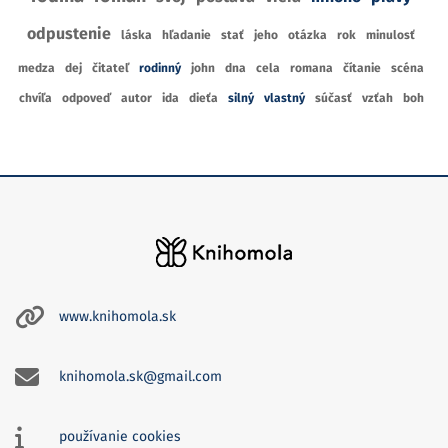
odpustenie
láska
hľadanie
stať
jeho
otázka
rok
minulosť
medza
dej
čitateľ
rodinný
john
dna
cela
romana
čítanie
scéna
chvíľa
odpoveď
autor
ida
dieťa
silný
vlastný
súčasť
vzťah
boh
www.knihomola.sk
knihomola.sk@gmail.com
používanie cookies