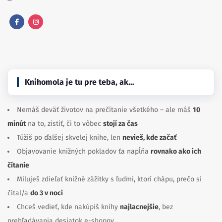
Facebook
Instagram
Knihomola je tu pre teba, ak…
Nemáš deväť životov na prečítanie všetkého – ale máš
10
minút
na to, zistiť, či to vôbec
stojí za čas
Túžiš po ďalšej skvelej knihe, len
nevieš, kde začať
Objavovanie knižných pokladov ťa napĺňa
rovnako ako ich
čítanie
Miluješ zdieľať knižné zážitky s ľuďmi, ktorí chápu, prečo si
čítal/a
do 3 v noci
Chceš vedieť, kde nakúpiš knihy
najlacnejšie
, bez
prehľadávania desiatok e-shopov