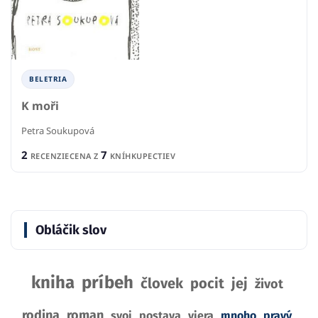
BELETRIA
K moři
Petra Soukupová
2
7
RECENZIE
CENA Z
KNÍHKUPECTIEV
Obláčik slov
kniha
príbeh
človek
pocit
jej
život
rodina
roman
svoj
postava
viera
mnoho
pravý