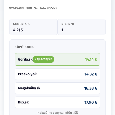
9781414319568
VYDAVATEĽ
ISBN
GOODREADS
RECENZIE
4.2/5
1
KÚPIŤ KNIHU
14.14 €
Gorila.sk
NAJLACNEJŠIE
14.32 €
Preskoly.sk
16.38 €
Megaknihy.sk
17.90 €
Bux.sk
* aktuálne ceny sa môžu líšiť