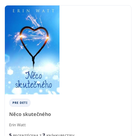
PRE DETI
Něco skutečného
Erin Watt
5
7
RECENZIÍ
CENA Z
KNÍHKUPECTIEV