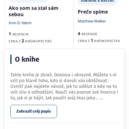
ODBORNÉ A NÁUČNÉ
Ako som sa stal sám
Prečo spíme
sebou
Matthew Walker
Irvin D. Yalom
4
1
RECENZIE
RECENCIA
1
2
CENA Z
KNÍHKUPECTVA
CENA Z
KNÍHKUPECTIEV
O knihe
Tahle kniha je zbraň. Doslova i obrazně. Můžete s ní
vzít po hlavě toho, kdo si dovolí vás obtěžovat.
Uvnitř pak najdete návod, jak to udělat a kde na to
vzít sílu a odhodlání. Naučí vás poznat své hranice i
to, jak si je hájit. Jak použít svůj hlas jako…
...
Zobraziť celý popis