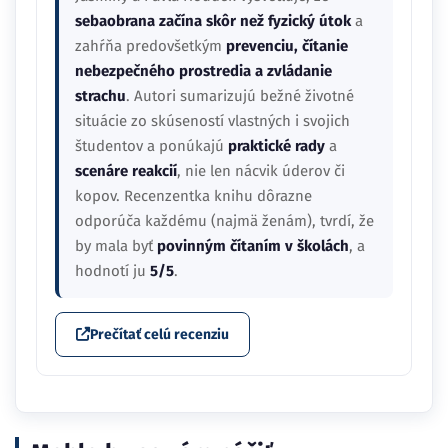
sebaobrana začína skôr než fyzický útok
a
zahŕňa predovšetkým
prevenciu, čítanie
nebezpečného prostredia a zvládanie
strachu
. Autori sumarizujú bežné životné
situácie zo skúseností vlastných i svojich
študentov a ponúkajú
praktické rady
a
scenáre reakcií
, nie len nácvik úderov či
kopov. Recenzentka knihu dôrazne
odporúča každému (najmä ženám), tvrdí, že
by mala byť
povinným čítaním v školách
, a
hodnotí ju
5/5
.
Prečítať celú recenziu