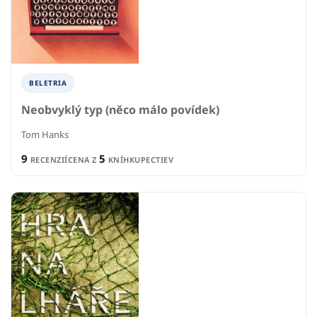
BELETRIA
Neobvyklý typ (něco málo povídek)
Tom Hanks
9
5
RECENZIÍ
CENA Z
KNÍHKUPECTIEV