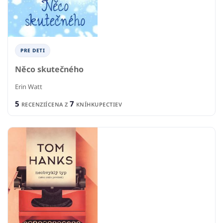
PRE DETI
Něco skutečného
Erin Watt
5
7
RECENZIÍ
CENA Z
KNÍHKUPECTIEV