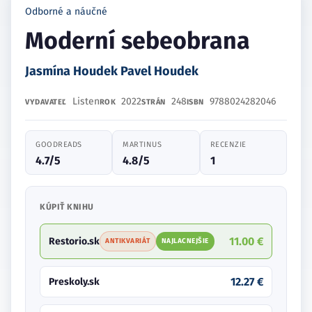
Odborné a náučné
Moderní sebeobrana
Jasmína Houdek Pavel Houdek
Listen
2022
248
9788024282046
VYDAVATEĽ
ROK
STRÁN
ISBN
GOODREADS
MARTINUS
RECENZIE
4.7/5
4.8/5
1
KÚPIŤ KNIHU
11.00 €
Restorio.sk
ANTIKVARIÁT
NAJLACNEJŠIE
12.27 €
Preskoly.sk