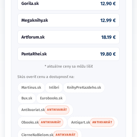
12.90 €
Gorila.sk
12.99 €
Megaknihy.sk
18.19 €
Artforum.sk
19.80 €
PantaRhei.sk
* aktuálne ceny sa môžu líšiť
Skús overiť cenu a dostupnosť na:
Martinus.sk
Inlibri
KnihyPreKazdeho.sk
Bux.sk
Eurobooks.sk
Antikvariat.sk
ANTIKVARIÁT
Obooks.sk
Antiqart.sk
ANTIKVARIÁT
ANTIKVARIÁT
CierneNaBielom.sk
ANTIKVARIÁT