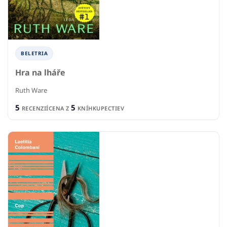
BELETRIA
Hra na lháře
Ruth Ware
5
5
RECENZIÍ
CENA Z
KNÍHKUPECTIEV