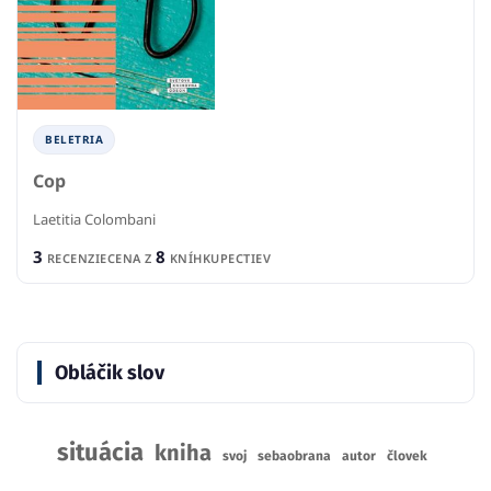
BELETRIA
Cop
Laetitia Colombani
3
8
RECENZIE
CENA Z
KNÍHKUPECTIEV
Obláčik slov
situácia
kniha
svoj
sebaobrana
autor
človek