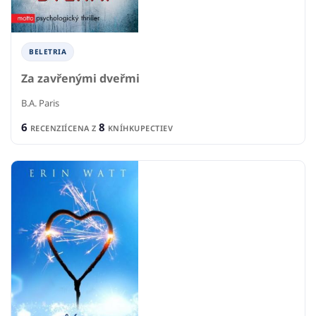
BELETRIA
Za zavřenými dveřmi
B.A. Paris
6
8
RECENZIÍ
CENA Z
KNÍHKUPECTIEV