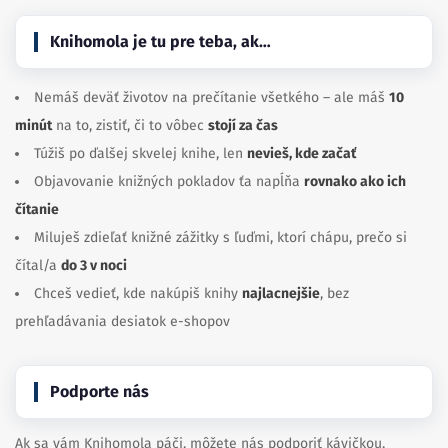
Knihomola je tu pre teba, ak…
Nemáš deväť životov na prečítanie všetkého – ale máš
10
minút
na to, zistiť, či to vôbec
stojí za čas
Túžiš po ďalšej skvelej knihe, len
nevieš, kde začať
Objavovanie knižných pokladov ťa napĺňa
rovnako ako ich
čítanie
Miluješ zdieľať knižné zážitky s ľuďmi, ktorí chápu, prečo si
čítal/a
do 3 v noci
Chceš vedieť, kde nakúpiš knihy
najlacnejšie
, bez
prehľadávania desiatok e-shopov
Podporte nás
Ak sa vám Knihomola páči, môžete nás podporiť kávičkou.