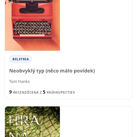
BELETRIA
Neobvyklý typ (něco málo povídek)
Tom Hanks
9
5
RECENZIÍ
CENA Z
KNÍHKUPECTIEV