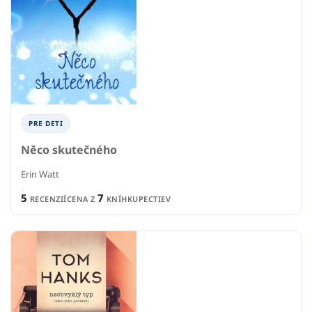
PRE DETI
Něco skutečného
Erin Watt
5
7
RECENZIÍ
CENA Z
KNÍHKUPECTIEV