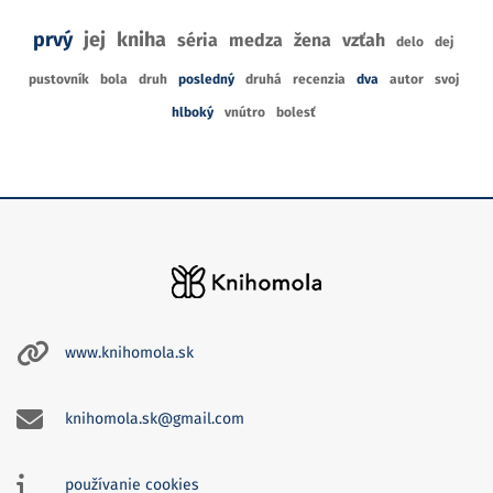
prvý
jej
kniha
séria
medza
žena
vzťah
delo
dej
pustovník
bola
druh
posledný
druhá
recenzia
dva
autor
svoj
hlboký
vnútro
bolesť
www.knihomola.sk
knihomola.sk@gmail.com
používanie cookies