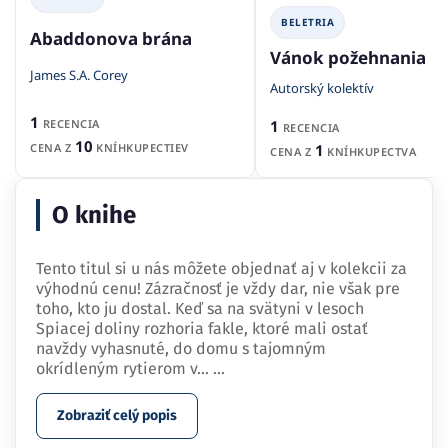
BELETRIA
Abaddonova brána
Vánok požehnania
James S.A. Corey
Autorský kolektív
1
1
RECENCIA
RECENCIA
10
1
CENA Z
KNÍHKUPECTIEV
CENA Z
KNÍHKUPECTVA
O knihe
Tento titul si u nás môžete objednať aj v kolekcii za
výhodnú cenu! Zázračnosť je vždy dar, nie však pre
toho, kto ju dostal. Keď sa na svätyni v lesoch
Spiacej doliny rozhoria fakle, ktoré mali ostať
navždy vyhasnuté, do domu s tajomným
okrídleným rytierom v…
...
Zobraziť celý popis