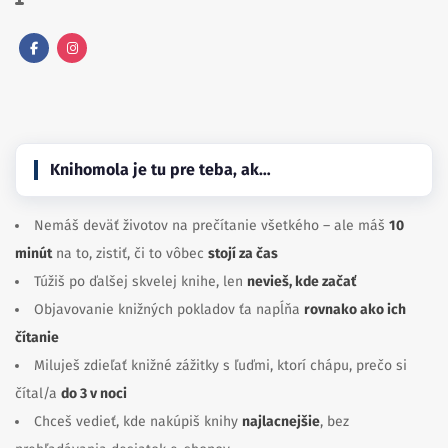
Facebook
Instagram
Knihomola je tu pre teba, ak…
Nemáš deväť životov na prečítanie všetkého – ale máš
10
minút
na to, zistiť, či to vôbec
stojí za čas
Túžiš po ďalšej skvelej knihe, len
nevieš, kde začať
Objavovanie knižných pokladov ťa napĺňa
rovnako ako ich
čítanie
Miluješ zdieľať knižné zážitky s ľuďmi, ktorí chápu, prečo si
čítal/a
do 3 v noci
Chceš vedieť, kde nakúpiš knihy
najlacnejšie
, bez