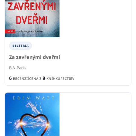
BELETRIA
Za zavřenými dveřmi
B.A. Paris
6
8
RECENZIÍ
CENA Z
KNÍHKUPECTIEV