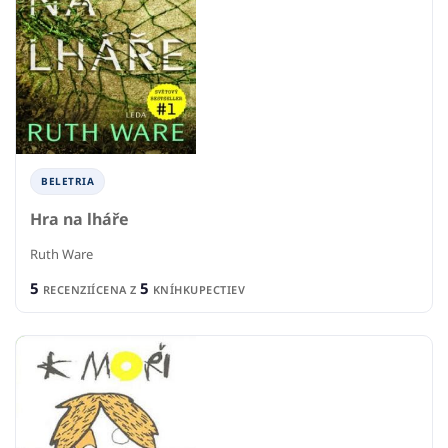
BELETRIA
Hra na lháře
Ruth Ware
5
5
RECENZIÍ
CENA Z
KNÍHKUPECTIEV