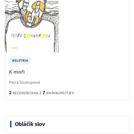
BELETRIA
K moři
Petra Soukupová
2
7
RECENZIE
CENA Z
KNÍHKUPECTIEV
Obláčik slov