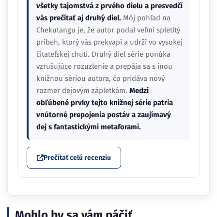
všetky tajomstvá z prvého dielu a presvedčí
vás prečítať aj druhý diel.
Môj pohľad na
Chekutangu je, že autor podal veľmi spletitý
príbeh, ktorý vás prekvapí a udrží vo vysokej
čitateľskej chuti. Druhý diel série ponúka
vzrušujúce rozuzlenie a prepája sa s inou
knižnou sériou autora, čo pridáva nový
rozmer dejovým zápletkám.
Medzi
obľúbené prvky tejto knižnej série patria
vnútorné prepojenia postáv a zaujímavý
dej s fantastickými metaforami.
Prečítať celú recenziu
Mohlo by sa vám páčiť