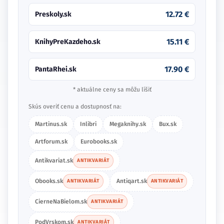
12.72 €
Preskoly.sk
15.11 €
KnihyPreKazdeho.sk
17.90 €
PantaRhei.sk
* aktuálne ceny sa môžu líšiť
Skús overiť cenu a dostupnosť na:
Martinus.sk
Inlibri
Megaknihy.sk
Bux.sk
Artforum.sk
Eurobooks.sk
Antikvariat.sk
ANTIKVARIÁT
Obooks.sk
Antiqart.sk
ANTIKVARIÁT
ANTIKVARIÁT
CierneNaBielom.sk
ANTIKVARIÁT
PodVrskom.sk
ANTIKVARIÁT