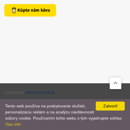
Kúpte nám kávu
created by
danielhrenak.sk
Späť
Knihomola. 2017 - 2026.
Tento web používa na poskytovanie služieb,
Zatvoriť
na
personalizáciu reklám a na analýzu návštevnosti
📨
začiato
súbory cookie. Používaním tohto webu s tým vyjadrujete súhlas.
Viac info
stránky