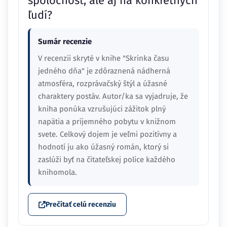
spoločnosť, ale aj na konkrétnych
ľudí?
Sumár recenzie
V recenzii skryté v knihe "Skrinka času
jedného dňa" je zdôraznená nádherná
atmosféra, rozprávačský štýl a úžasné
charaktery postáv. Autor/ka sa vyjadruje, že
kniha ponúka vzrušujúci zážitok plný
napätia a príjemného pobytu v knižnom
svete. Celkový dojem je veľmi pozitívny a
hodnotí ju ako úžasný román, ktorý si
zaslúži byť na čitateľskej police každého
knihomola.
Prečítať celú recenziu