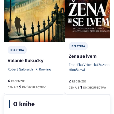
BELETRIA
BELETRIA
Žena se lvem
Volanie Kukučky
Františka Vrbenská Zuzana
Robert Galbraith J.K. Rowling
Hloušková
4
2
RECENZIE
RECENZIE
9
1
CENA Z
KNÍHKUPECTIEV
CENA Z
KNÍHKUPECTVA
O knihe