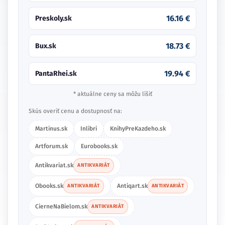
16.16 €
Preskoly.sk
18.73 €
Bux.sk
19.94 €
PantaRhei.sk
* aktuálne ceny sa môžu líšiť
Skús overiť cenu a dostupnosť na:
Martinus.sk
Inlibri
KnihyPreKazdeho.sk
Artforum.sk
Eurobooks.sk
Antikvariat.sk
ANTIKVARIÁT
Obooks.sk
Antiqart.sk
ANTIKVARIÁT
ANTIKVARIÁT
CierneNaBielom.sk
ANTIKVARIÁT