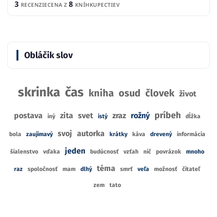
3
8
RECENZIE
CENA Z
KNÍHKUPECTIEV
Obláčik slov
skrinka
čas
kniha
osud
človek
život
príbeh
postava
zita
svet
zraz
rožný
iný
istý
dĺžka
svoj
autorka
bola
zaujímavý
krátky
káva
drevený
informácia
jeden
šialenstvo
vďaka
budúcnosť
vzťah
nič
povrázok
mnoho
téma
raz
spoločnosť
mam
dlhý
smrť
veľa
možnosť
čitateľ
zem
tato