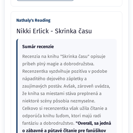
Nathaly's Reading
Nikki Erlick - Skrinka času
Sumár recenzie
Recenzia na knihu "Skrinka času" opisuje
príbeh plný magie a dobrodružstva.
Recenzentka vyzdvihuje pozitíva v podobe
nápaditého dejového zápletky a
zaujímavých postáv. Avšak, zároveň uvádza,
že kniha sa miestami stáva preplnená a
niektoré scény pôsobia nezmyselne.
Celkovo si recenzentka však užila čítanie a
odporúča knihu ľuďom, ktorí majú radi
fantáziu a dobrodružstvo.
"Overall, sa jedná
o zábavné a pútavé čítanie pre fanúšikov