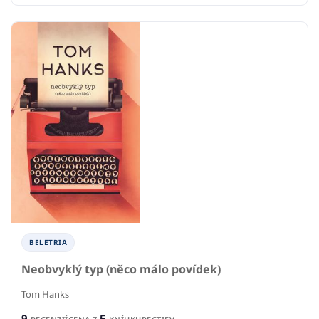
BELETRIA
Neobvyklý typ (něco málo povídek)
Tom Hanks
9
5