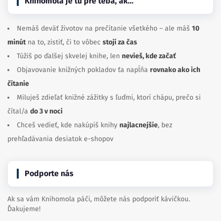
Knihomola je tu pre teba, ak…
Nemáš deväť životov na prečítanie všetkého – ale máš
10
minút
na to, zistiť, či to vôbec
stojí za čas
Túžiš po ďalšej skvelej knihe, len
nevieš, kde začať
Objavovanie knižných pokladov ťa napĺňa
rovnako ako ich
čítanie
Miluješ zdieľať knižné zážitky s ľuďmi, ktorí chápu, prečo si
čítal/a
do 3 v noci
Chceš vedieť, kde nakúpiš knihy
najlacnejšie
, bez
prehľadávania desiatok e-shopov
Podporte nás
Ak sa vám Knihomola páči, môžete nás podporiť kávičkou.
Ďakujeme!