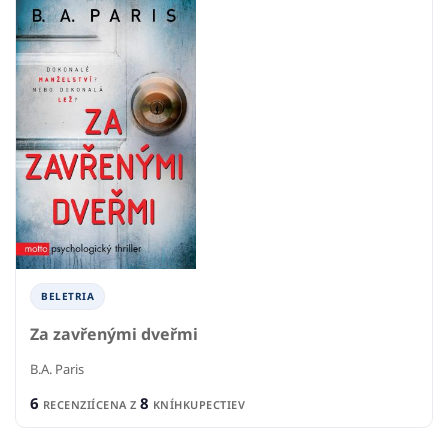
BELETRIA
Za zavřenými dveřmi
B.A. Paris
6
8
RECENZIÍ
CENA Z
KNÍHKUPECTIEV