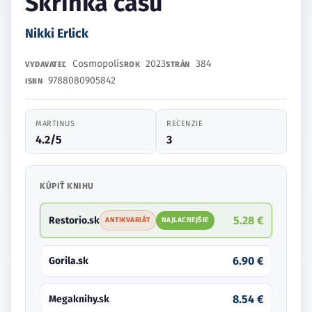
Skrinka času
Nikki Erlick
Cosmopolis
2023
384
VYDAVATEĽ
ROK
STRÁN
9788080905842
ISBN
MARTINUS
RECENZIE
4.2/5
3
KÚPIŤ KNIHU
5.28 €
Restorio.sk
ANTIKVARIÁT
NAJLACNEJŠIE
6.90 €
Gorila.sk
8.54 €
Megaknihy.sk