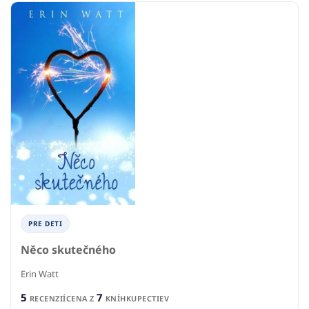
PRE DETI
Něco skutečného
Erin Watt
5
7
RECENZIÍ
CENA Z
KNÍHKUPECTIEV