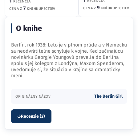
1
1
RECENCIA
RECENCIA
9
7
CENA Z
KNÍHKUPECTIEV
CENA Z
KNÍHKUPECTIEV
O knihe
Berlín, rok 1938: Leto je v plnom prúde a v Nemecku
sa neodvrátiteľne schyľuje k vojne. Keď začínajúcu
novinárku Georgie Youngovú prevelia do Berlína
spolu s jej kolegom z Londýna, Maxom Spenderom,
uvedomuje si, že situácia v krajine sa dramaticky
mení.
The Berlin Girl
ORIGINÁLNY NÁZOV
Recenzie (2)