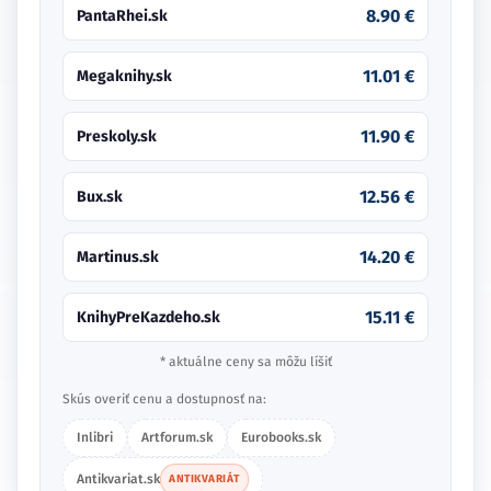
8.90 €
PantaRhei.sk
11.01 €
Megaknihy.sk
11.90 €
Preskoly.sk
12.56 €
Bux.sk
14.20 €
Martinus.sk
15.11 €
KnihyPreKazdeho.sk
* aktuálne ceny sa môžu líšiť
Skús overiť cenu a dostupnosť na:
Inlibri
Artforum.sk
Eurobooks.sk
Antikvariat.sk
ANTIKVARIÁT