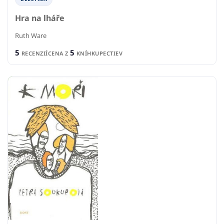
Hra na lháře
Ruth Ware
5
5
RECENZIÍ
CENA Z
KNÍHKUPECTIEV