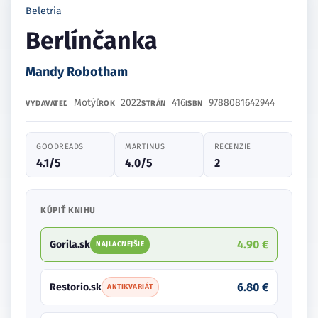
Beletria
Berlínčanka
Mandy Robotham
Motýľ
2022
416
9788081642944
VYDAVATEĽ
ROK
STRÁN
ISBN
GOODREADS
MARTINUS
RECENZIE
4.1/5
4.0/5
2
KÚPIŤ KNIHU
4.90 €
Gorila.sk
NAJLACNEJŠIE
6.80 €
Restorio.sk
ANTIKVARIÁT