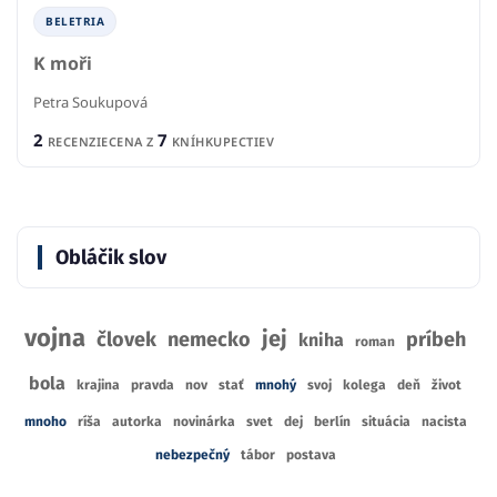
BELETRIA
K moři
Petra Soukupová
2
7
RECENZIE
CENA Z
KNÍHKUPECTIEV
Obláčik slov
vojna
jej
človek
nemecko
príbeh
kniha
roman
bola
krajina
pravda
nov
stať
mnohý
svoj
kolega
deň
život
mnoho
ríša
autorka
novinárka
svet
dej
berlín
situácia
nacista
nebezpečný
tábor
postava