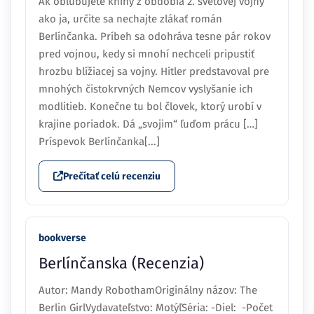
Ak obľubujete knihy z obdobia 2. svetovej vojny
ako ja, určite sa nechajte zlákať román
Berlínčanka. Príbeh sa odohráva tesne pár rokov
pred vojnou, kedy si mnohí nechceli pripustiť
hrozbu blížiacej sa vojny. Hitler predstavoval pre
mnohých čistokrvných Nemcov vyslyšanie ich
modlitieb. Konečne tu bol človek, ktorý urobí v
krajine poriadok. Dá „svojim“ ľuďom prácu […]
Príspevok Berlínčanka[...]
Prečítať celú recenziu
bookverse
Berlínčanska (Recenzia)
Autor: Mandy RobothamOriginálny názov: The
Berlin GirlVydavateľstvo: MotýľSéria: -Diel: -Počet