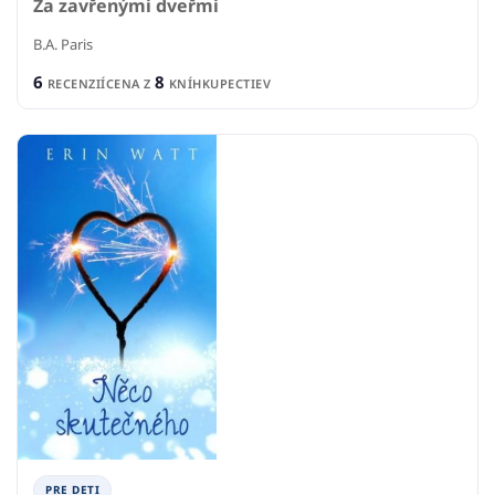
Za zavřenými dveřmi
B.A. Paris
6
8
RECENZIÍ
CENA Z
KNÍHKUPECTIEV
PRE DETI