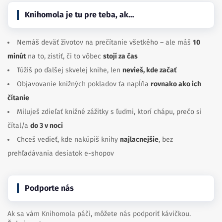
Knihomola je tu pre teba, ak…
Nemáš deväť životov na prečítanie všetkého – ale máš
10
minút
na to, zistiť, či to vôbec
stojí za čas
Túžiš po ďalšej skvelej knihe, len
nevieš, kde začať
Objavovanie knižných pokladov ťa napĺňa
rovnako ako ich
čítanie
Miluješ zdieľať knižné zážitky s ľuďmi, ktorí chápu, prečo si
čítal/a
do 3 v noci
Chceš vedieť, kde nakúpiš knihy
najlacnejšie
, bez
prehľadávania desiatok e-shopov
Podporte nás
Ak sa vám Knihomola páči, môžete nás podporiť kávičkou.