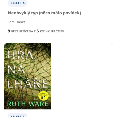
BELETRIA
Neobvyklý typ (něco málo povídek)
Tom Hanks
9
5
RECENZIÍ
CENA Z
KNÍHKUPECTIEV
BELETRIA