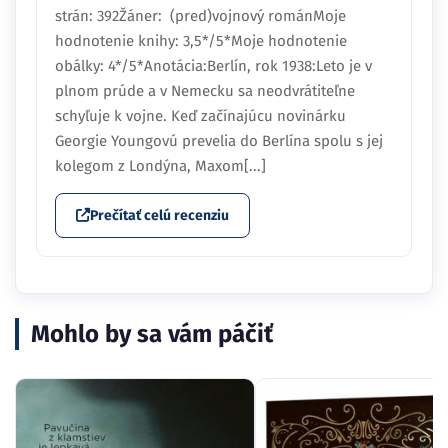
strán: 392Žáner: (pred)vojnový románMoje
hodnotenie knihy: 3,5*/5*Moje hodnotenie
obálky: 4*/5*Anotácia:Berlín, rok 1938:Leto je v
plnom prúde a v Nemecku sa neodvrátiteľne
schyľuje k vojne. Keď začínajúcu novinárku
Georgie Youngovú prevelia do Berlína spolu s jej
kolegom z Londýna, Maxom[...]
Prečítať celú recenziu
Mohlo by sa vám páčiť