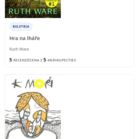
BELETRIA
Hra na lháře
Ruth Ware
5
5
RECENZIÍ
CENA Z
KNÍHKUPECTIEV