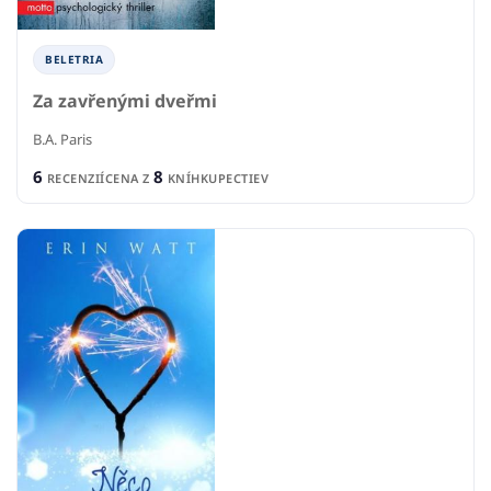
BELETRIA
Za zavřenými dveřmi
B.A. Paris
6
8
RECENZIÍ
CENA Z
KNÍHKUPECTIEV