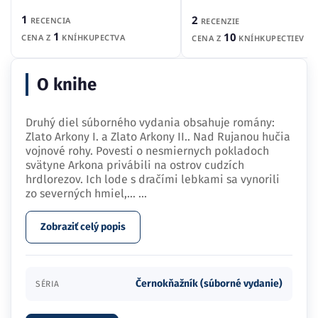
1
2
RECENCIA
RECENZIE
1
10
CENA Z
KNÍHKUPECTVA
CENA Z
KNÍHKUPECTIEV
O knihe
Druhý diel súborného vydania obsahuje romány:
Zlato Arkony I. a Zlato Arkony II.. Nad Rujanou hučia
vojnové rohy. Povesti o nesmiernych pokladoch
svätyne Arkona privábili na ostrov cudzích
hrdlorezov. Ich lode s dračími lebkami sa vynorili
zo severných hmiel,…
...
Zobraziť celý popis
Černokňažník (súborné vydanie)
SÉRIA