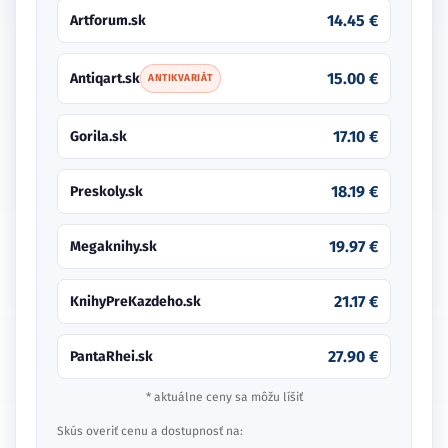
14.45 €
Artforum.sk
15.00 €
Antiqart.sk
ANTIKVARIÁT
17.10 €
Gorila.sk
18.19 €
Preskoly.sk
19.97 €
Megaknihy.sk
21.17 €
KnihyPreKazdeho.sk
27.90 €
PantaRhei.sk
* aktuálne ceny sa môžu líšiť
Skús overiť cenu a dostupnosť na: