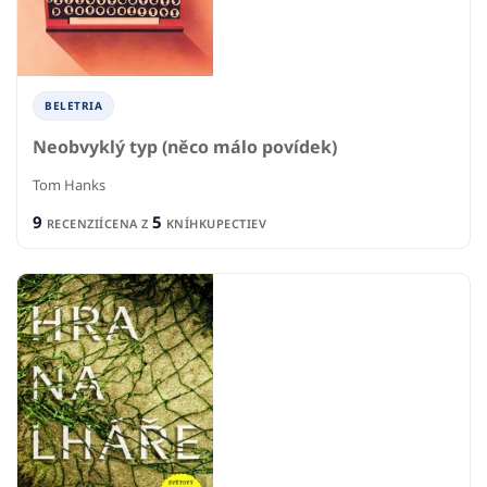
BELETRIA
Neobvyklý typ (něco málo povídek)
Tom Hanks
9
5
RECENZIÍ
CENA Z
KNÍHKUPECTIEV