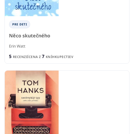
PRE DETI
Něco skutečného
Erin Watt
5
7
RECENZIÍ
CENA Z
KNÍHKUPECTIEV