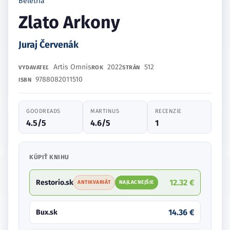
Beletria
Zlato Arkony
Juraj Červenák
Artis Omnis
2022
512
VYDAVATEĽ
ROK
STRÁN
9788082011510
ISBN
GOODREADS
MARTINUS
RECENZIE
4.5/5
4.6/5
1
KÚPIŤ KNIHU
12.32 €
Restorio.sk
ANTIKVARIÁT
NAJLACNEJŠIE
14.36 €
Bux.sk