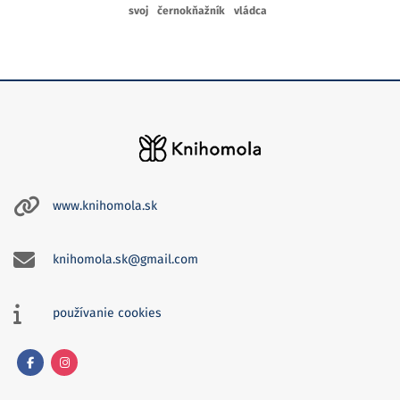
svoj
černokňažník
vládca
www.knihomola.sk
knihomola.sk@gmail.com
používanie cookies
Facebook
Instagram