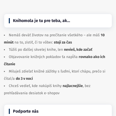
Knihomola je tu pre teba, ak…
Nemáš deväť životov na prečítanie všetkého – ale máš
10
minút
na to, zistiť, či to vôbec
stojí za čas
Túžiš po ďalšej skvelej knihe, len
nevieš, kde začať
Objavovanie knižných pokladov ťa napĺňa
rovnako ako ich
čítanie
Miluješ zdieľať knižné zážitky s ľuďmi, ktorí chápu, prečo si
čítal/a
do 3 v noci
Chceš vedieť, kde nakúpiš knihy
najlacnejšie
, bez
prehľadávania desiatok e-shopov
Podporte nás