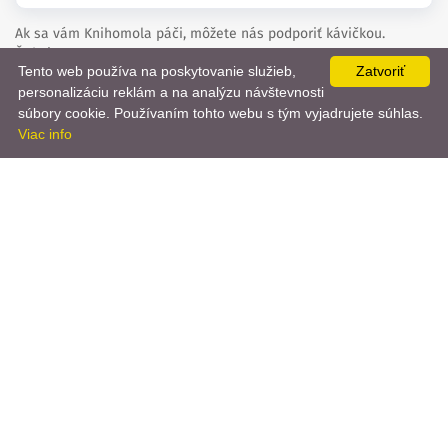
Ak sa vám Knihomola páči, môžete nás podporiť kávičkou.
Ďakujeme!
Tento web používa na poskytovanie služieb,
Zatvoriť
personalizáciu reklám a na analýzu návštevnosti
📨
Kúpte nám kávu
súbory cookie. Používaním tohto webu s tým vyjadrujete súhlas.
Viac info
created by
danielhrenak.sk
Späť
Knihomola. 2017 - 2026.
na