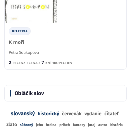
BELETRIA
K moři
Petra Soukupová
2
7
RECENZIE
CENA Z
KNÍHKUPECTIEV
Obláčik slov
slovanský
historický
červenák
vydanie
čitateľ
zlato
súborný
jeho
hrdina
príbeh
fantasy
juraj
autor
história