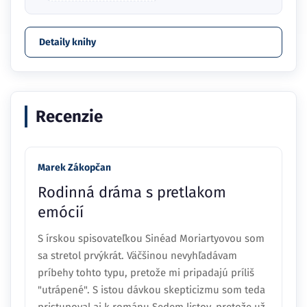
Detaily knihy
Recenzie
Marek Zákopčan
Rodinná dráma s pretlakom
emócií
S írskou spisovateľkou Sinéad Moriartyovou som
sa stretol prvýkrát. Väčšinou nevyhľadávam
príbehy tohto typu, pretože mi pripadajú príliš
"utrápené". S istou dávkou skepticizmu som teda
pristupoval aj k románu Sedem listov, pretože už