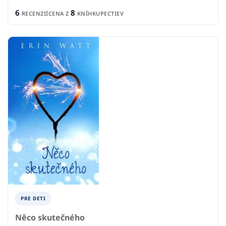
6
8
RECENZIÍ
CENA Z
KNÍHKUPECTIEV
PRE DETI
Něco skutečného