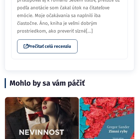
podľa anotácie som čakal útok na čitateľove
emócie. Moje očakávania sa naplnili iba
čiastočne. Áno, kniha je veľmi dobrým
prostriedkom, ako preveriť slzné[...]
Prečítať celú recenziu
Mohlo by sa vám páčiť