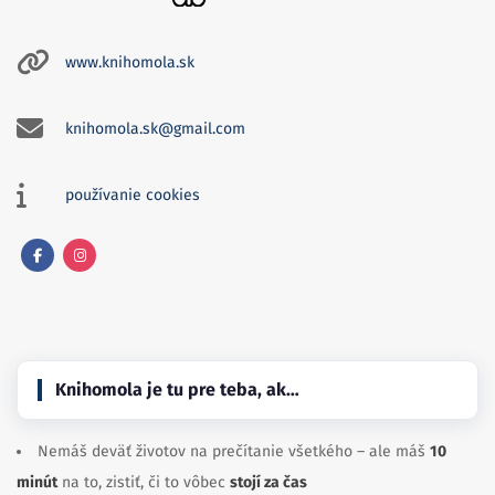
www.knihomola.sk
knihomola.sk@gmail.com
používanie cookies
Facebook
Instagram
Knihomola je tu pre teba, ak…
Nemáš deväť životov na prečítanie všetkého – ale máš
10
minút
na to, zistiť, či to vôbec
stojí za čas