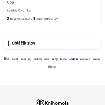
Cop
Laetitia Colombani
3
8
RECENZIE
CENA Z
KNÍHKUPECTIEV
Obláčik slov
list
život
svoj
jej
príbeh
ada
silný
téma
sedem
romana
kniha
čitateľ