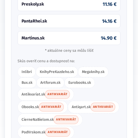
11.16 €
Preskoly.sk
14.16 €
PantaRhei.sk
14.90 €
Martinus.sk
* aktuálne ceny sa môžu líšiť
Skús overiť cenu a dostupnosť na:
Inlibri
KnihyPreKazdeho.sk
Megaknihy.sk
Bux.sk
Artforum.sk
Eurobooks.sk
Antikvariat.sk
ANTIKVARIÁT
Obooks.sk
Antiqart.sk
ANTIKVARIÁT
ANTIKVARIÁT
CierneNaBielom.sk
ANTIKVARIÁT
PodVrskom.sk
ANTIKVARIÁT