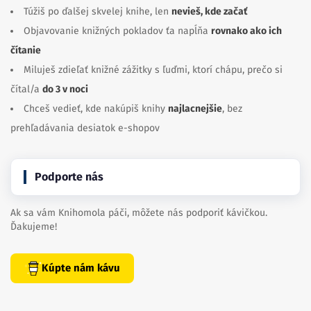
Túžiš po ďalšej skvelej knihe, len
nevieš, kde začať
Objavovanie knižných pokladov ťa napĺňa
rovnako ako ich
čítanie
Miluješ zdieľať knižné zážitky s ľuďmi, ktorí chápu, prečo si
čítal/a
do 3 v noci
Chceš vedieť, kde nakúpiš knihy
najlacnejšie
, bez
prehľadávania desiatok e-shopov
Podporte nás
Ak sa vám Knihomola páči, môžete nás podporiť kávičkou.
Ďakujeme!
Kúpte nám kávu