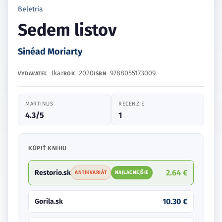
Beletria
Sedem listov
Sinéad Moriarty
Ikar
2020
9788055173009
VYDAVATEĽ
ROK
ISBN
MARTINUS
RECENZIE
4.3/5
1
KÚPIŤ KNIHU
2.64 €
Restorio.sk
ANTIKVARIÁT
NAJLACNEJŠIE
10.30 €
Gorila.sk