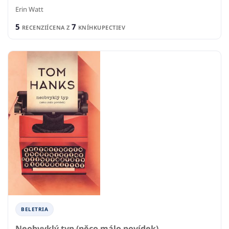
Erin Watt
5
7
RECENZIÍ
CENA Z
KNÍHKUPECTIEV
BELETRIA
Neobvyklý typ (něco málo povídek)