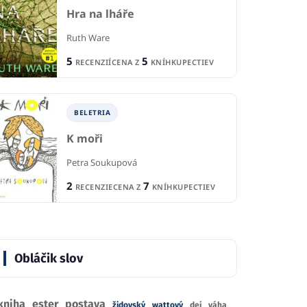
Hra na lháře
Ruth Ware
5
5
RECENZIÍ
CENA Z
KNÍHKUPECTIEV
BELETRIA
K moři
Petra Soukupová
2
7
RECENZIE
CENA Z
KNÍHKUPECTIEV
Obláčik slov
kniha
ester
postava
židovský
wattový
dej
váha