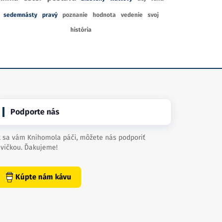
sedemnásty
pravý
poznanie
hodnota
vedenie
svoj
história
Podporte nás
 sa vám Knihomola páči, môžete nás podporiť
vičkou. Ďakujeme!
Kúpte nám kávu