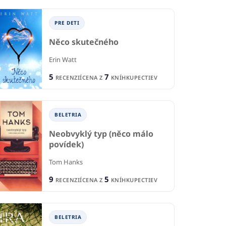
PRE DETI
Něco skutečného
Erin Watt
5
7
RECENZIÍ
CENA Z
KNÍHKUPECTIEV
BELETRIA
B
IA
BELETRIA
Poslední rozbřesk
Ho
šťaj sem les
Neobvyklý typ (něco málo
Andrew Hunter Murray
povídek)
Bo
ws
Tom Hanks
1
2
RECENCIA
R
CIA
9
5
2
10
RECENZIÍ
CENA Z
KNÍHKUPECTIEV
CENA Z
KNÍHKUPECTIEV
CE
KNÍHKUPECTIEV
BELETRIA