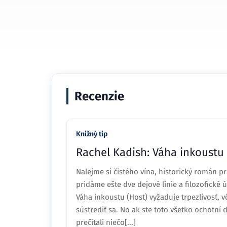
Recenzie
Knižný tip
Rachel Kadish: Váha inkoustu 
Nalejme si čistého vína, historický román p
pridáme ešte dve dejové línie a filozofické ú
Váha inkoustu (Host) vyžaduje trpezlivosť,
sústrediť sa. No ak ste toto všetko ochotn
prečítali niečo[...]