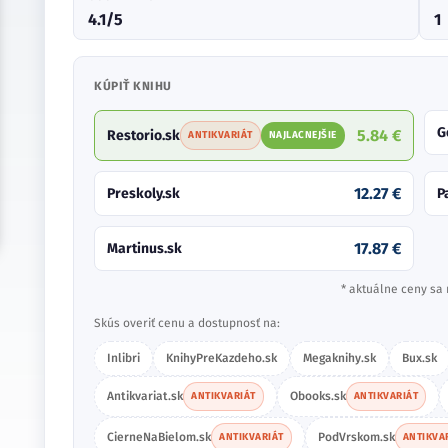
4.1/5
1
KÚPIŤ KNIHU
G
5.84 €
Restorio.sk
ANTIKVARIÁT
NAJLACNEJŠIE
12.27 €
Preskoly.sk
P
17.87 €
Martinus.sk
* aktuálne ceny sa 
Skús overiť cenu a dostupnosť na:
Inlibri
KnihyPreKazdeho.sk
Megaknihy.sk
Bux.sk
Antikvariat.sk
Obooks.sk
ANTIKVARIÁT
ANTIKVARIÁT
CierneNaBielom.sk
PodVrskom.sk
ANTIKVARIÁT
ANTIKVA