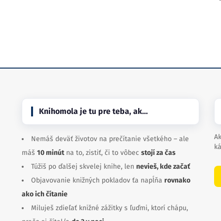
Knihomola je tu pre teba, ak…
Ak
Nemáš deväť životov na prečítanie všetkého – ale
ká
máš
10 minút
na to, zistiť, či to vôbec
stojí za čas
Túžiš po ďalšej skvelej knihe, len
nevieš, kde začať
Objavovanie knižných pokladov ťa napĺňa
rovnako
ako ich čítanie
Miluješ zdieľať knižné zážitky s ľuďmi, ktorí chápu,