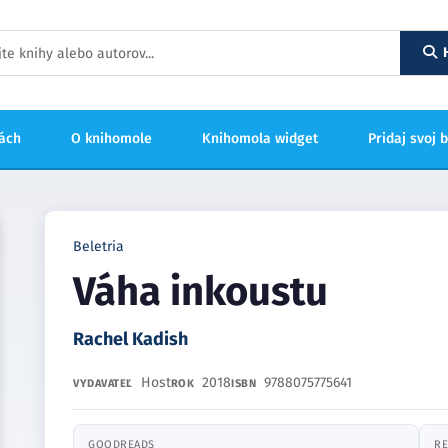
hách
O knihomole
Knihomola widget
Pridaj svoj 
Beletria
Váha inkoustu
Rachel Kadish
Host
2018
9788075775641
VYDAVATEĽ
ROK
ISBN
GOODREADS
RE