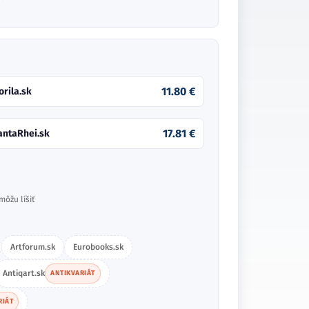
11.80 €
orila.sk
17.81 €
antaRhei.sk
môžu líšiť
Artforum.sk
Eurobooks.sk
Antiqart.sk
ANTIKVARIÁT
RIÁT