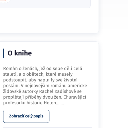
O knihe
Román o ženách, jež od sebe dělí celá
staletí, a o obětech, které musely
podstoupit, aby naplnily své životní
poslání. V nejnovějším románu americké
židovské autorky Rachel Kadishové se
proplétají příběhy dvou žen. Churavějící
profesorku historie Helen…
...
Zobraziť celý popis