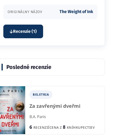
The Weight of Ink
ORIGINÁLNY NÁZOV
Recenzie (1)
Posledné recenzie
BELETRIA
Za zavřenými dveřmi
B.A. Paris
6
8
RECENZIÍ
CENA Z
KNÍHKUPECTIEV