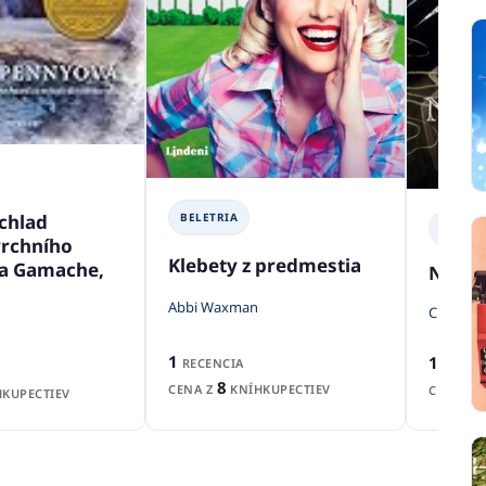
chlad
BELETRIA
BELETR
vrchního
Klebety z predmestia
ra Gamache,
Nevpú
Abbi Waxman
C.G. Dre
1
1
RECENCIA
RECEN
8
CENA Z
KNÍHKUPECTIEV
CENA Z
KUPECTIEV