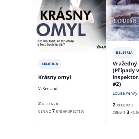
BELETRIA
Vražedný 
BELETRIA
(Případy 
Krásny omyl
inspekto
#2)
Vi Keeland
Louise Penny
2
2
RECENZIE
RECENZIE
7
3
CENA Z
KNÍHKUPECTIEV
CENA Z
KNÍH