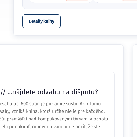
Detaily knihy
// ...nájdete odvahu na dišputu?
resahujúci 600 strán je poriadne sústo. Ak k tomu
vahy, vzniká kniha, ktorá určite nie je pre každého.
 vôľu premýšľať nad komplikovanými témami a ochotu
í dielu ponúknuť, odmenou vám bude pocit, že ste