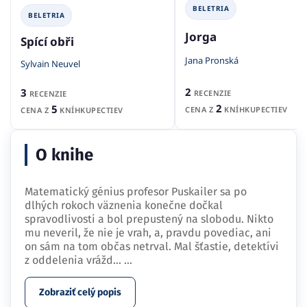
BELETRIA
BELETRIA
Jorga
Spící obři
Jana Pronská
Sylvain Neuvel
2
3
RECENZIE
RECENZIE
2
5
CENA Z
KNÍHKUPECTIEV
CENA Z
KNÍHKUPECTIEV
O knihe
Matematický génius profesor Puskailer sa po
dlhých rokoch väznenia konečne dočkal
spravodlivosti a bol prepustený na slobodu. Nikto
mu neveril, že nie je vrah, a, pravdu povediac, ani
on sám na tom občas netrval. Mal šťastie, detektívi
z oddelenia vrážd…
...
Zobraziť celý popis