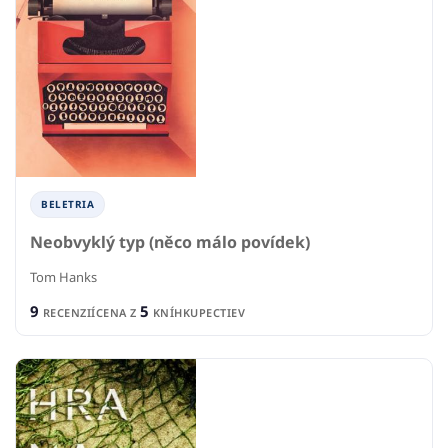
BELETRIA
Neobvyklý typ (něco málo povídek)
Tom Hanks
9
5
RECENZIÍ
CENA Z
KNÍHKUPECTIEV