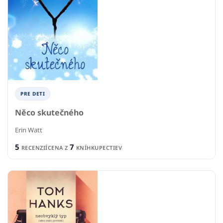
PRE DETI
Něco skutečného
Erin Watt
5
7
RECENZIÍ
CENA Z
KNÍHKUPECTIEV