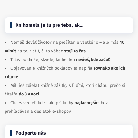
Knihomola je tu pre teba, ak…
Nemáš deväť životov na prečítanie všetkého – ale máš
10
minút
na to, zistiť, či to vôbec
stojí za čas
Túžiš po ďalšej skvelej knihe, len
nevieš, kde začať
Objavovanie knižných pokladov ťa napĺňa
rovnako ako ich
čítanie
Miluješ zdieľať knižné zážitky s ľuďmi, ktorí chápu, prečo si
čítal/a
do 3 v noci
Chceš vedieť, kde nakúpiš knihy
najlacnejšie
, bez
prehľadávania desiatok e-shopov
Podporte nás