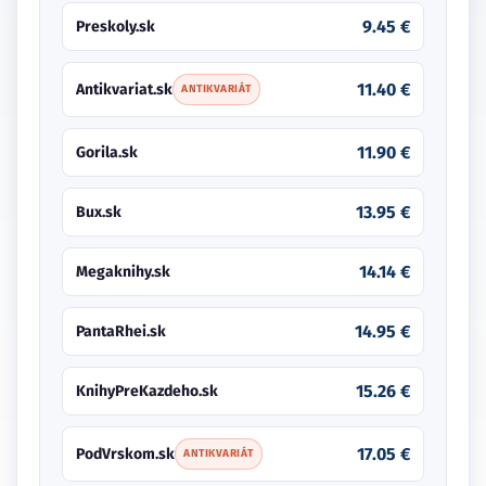
9.45 €
Preskoly.sk
11.40 €
Antikvariat.sk
ANTIKVARIÁT
11.90 €
Gorila.sk
13.95 €
Bux.sk
14.14 €
Megaknihy.sk
14.95 €
PantaRhei.sk
15.26 €
KnihyPreKazdeho.sk
17.05 €
PodVrskom.sk
ANTIKVARIÁT