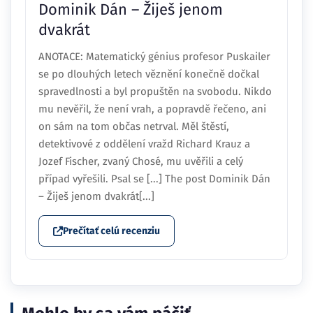
Dominik Dán – Žiješ jenom
dvakrát
ANOTACE: Matematický génius profesor Puskailer
se po dlouhých letech věznění konečně dočkal
spravedlnosti a byl propuštěn na svobodu. Nikdo
mu nevěřil, že není vrah, a popravdě řečeno, ani
on sám na tom občas netrval. Měl štěstí,
detektivové z oddělení vražd Richard Krauz a
Jozef Fischer, zvaný Chosé, mu uvěřili a celý
případ vyřešili. Psal se [...] The post Dominik Dán
– Žiješ jenom dvakrát[...]
Prečítať celú recenziu