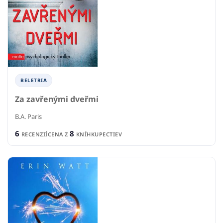
BELETRIA
Za zavřenými dveřmi
B.A. Paris
6
8
RECENZIÍ
CENA Z
KNÍHKUPECTIEV