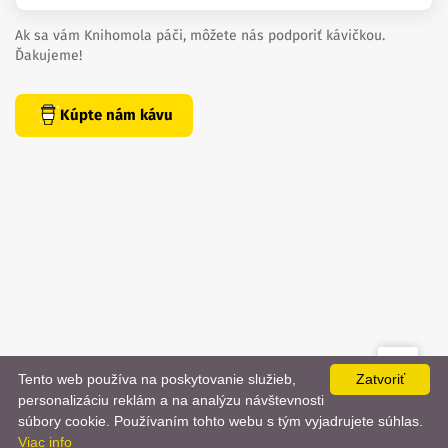
Ak sa vám Knihomola páči, môžete nás podporiť kávičkou.
Ďakujeme!
Kúpte nám kávu
Tento web používa na poskytovanie služieb,
Zatvoriť
created by
danielhrenak.sk
personalizáciu reklám a na analýzu návštevnosti
Späť
📨
súbory cookie. Používaním tohto webu s tým vyjadrujete súhlas.
Knihomola. 2017 - 2026.
Viac info
na