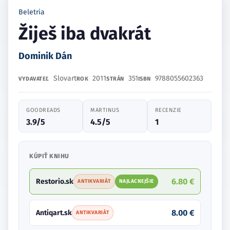
Beletria
Žiješ iba dvakrát
Dominik Dán
Slovart
2011
351
9788055602363
VYDAVATEĽ
ROK
STRÁN
ISBN
GOODREADS
MARTINUS
RECENZIE
3.9/5
4.5/5
1
KÚPIŤ KNIHU
6.80 €
Restorio.sk
ANTIKVARIÁT
NAJLACNEJŠIE
8.00 €
Antiqart.sk
ANTIKVARIÁT