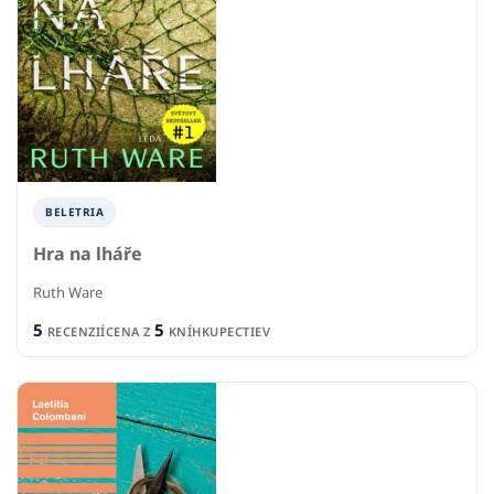
BELETRIA
Hra na lháře
Ruth Ware
5
5
RECENZIÍ
CENA Z
KNÍHKUPECTIEV